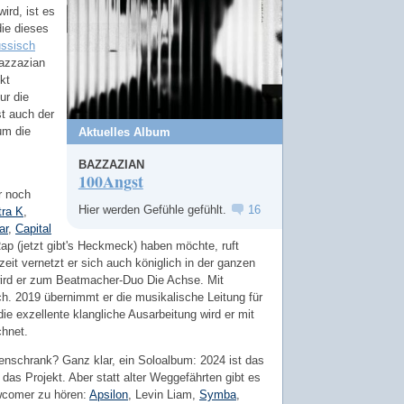
ird, ist es
die dieses
ssisch
Bazzazian
kt
ur die
st auch der
um die
Aktuelles Album
BAZZAZIAN
100Angst
ur noch
Hier werden Gefühle gefühlt.
16
tra K
,
ar
,
Capital
Rap (jetzt gibt's Heckmeck) haben möchte, ruft
eit vernetzt er sich auch königlich in der ganzen
rd er zum Beatmacher-Duo Die Achse. Mit
rch. 2019 übernimmt er die musikalische Leitung für
 die exzellente klangliche Ausarbeitung wird er mit
hnet.
enschrank? Ganz klar, ein Soloalbum: 2024 ist das
t das Projekt. Aber statt alter Weggefährten gibt es
ewcomer zu hören:
Apsilon
, Levin Liam,
Symba
,