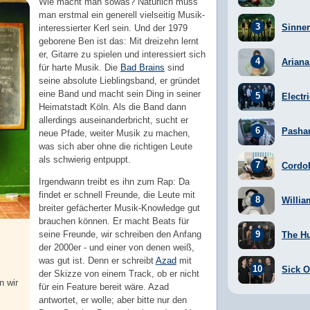
Wie macht man sowas? Natürlich muss
man erstmal ein generell vielseitig Musik-
Sinner
interessierter Kerl sein. Und der 1979
geborene Ben ist das: Mit dreizehn lernt
er, Gitarre zu spielen und interessiert sich
Arian
für harte Musik. Die
Bad Brains
sind
seine absolute Lieblingsband, er gründet
eine Band und macht sein Ding in seiner
Electr
Heimatstadt Köln. Als die Band dann
allerdings auseinanderbricht, sucht er
Pasha
neue Pfade, weiter Musik zu machen,
was sich aber ohne die richtigen Leute
als schwierig entpuppt.
Cordo
Irgendwann treibt es ihn zum Rap: Da
findet er schnell Freunde, die Leute mit
Willia
breiter gefächerter Musik-Knowledge gut
brauchen können. Er macht Beats für
seine Freunde, wir schreiben den Anfang
The H
der 2000er - und einer von denen weiß,
was gut ist. Denn er schreibt
Azad
mit
Sick Of
der Skizze von einem Track, ob er nicht
n wir
für ein Feature bereit wäre. Azad
antwortet, er wolle; aber bitte nur den