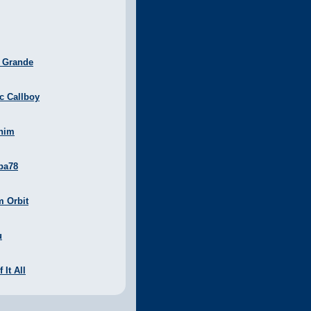
a Grande
ic Callboy
nim
ba78
m Orbit
u
 It All