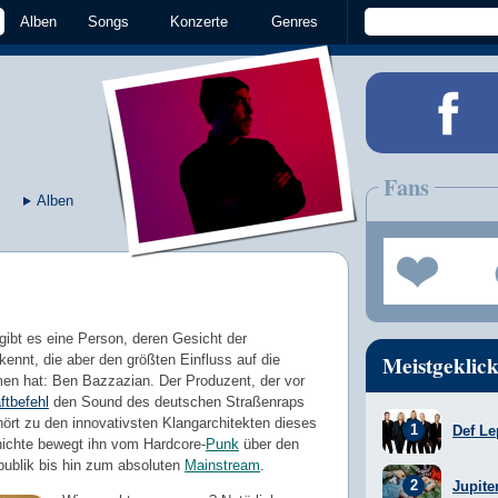
Alben
Songs
Konzerte
Genres
Fans
Alben
bt es eine Person, deren Gesicht der
Meistgeklick
kennt, die aber den größten Einfluss auf die
n hat: Ben Bazzazian. Der Produzent, der vor
ftbefehl
den Sound des deutschen Straßenraps
ört zu den innovativsten Klangarchitekten dieses
Def Le
ichte bewegt ihn vom Hardcore-
Punk
über den
ublik bis hin zum absoluten
Mainstream
.
Jupite