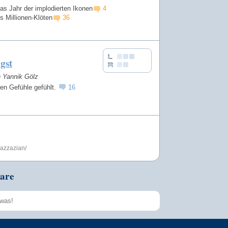
as Jahr der implodierten Ikonen
4
 Millionen-Klöten
36
gst
n Yannik Gölz
en Gefühle gefühlt.
16
bazzazian/
are
Speichern