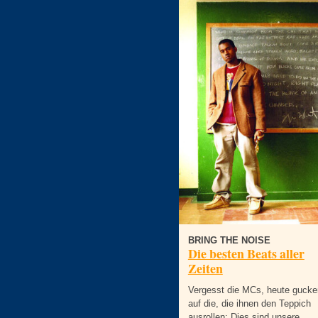
BRING THE NOISE
Die besten Beats aller
Zeiten
Vergesst die MCs, heute gucke
auf die, die ihnen den Teppich
ausrollen: Dies sind unsere