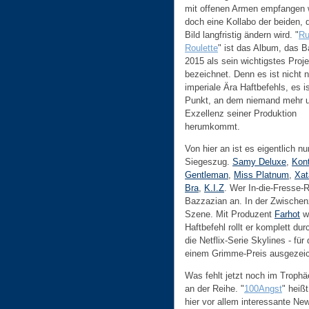
mit offenen Armen empfangen w
doch eine Kollabo der beiden, 
Bild langfristig ändern wird. "
Ru
Roulette
" ist das Album, das 
2015 als sein wichtigstes Proje
bezeichnet. Denn es ist nicht n
imperiale Ära Haftbefehls, es i
Punkt, an dem niemand mehr 
Exzellenz seiner Produktion
herumkommt.
Von hier an ist es eigentlich n
Siegeszug.
Samy Deluxe
,
Kon
Gentleman
,
Miss Platnum
,
Xat
Bra
,
K.I.Z
. Wer In-die-Fresse-
Bazzazian an. In der Zwischenz
Szene. Mit Produzent
Farhot
wi
Haftbefehl rollt er komplett du
die Netflix-Serie Skylines - für
einem Grimme-Preis ausgezeic
Was fehlt jetzt noch im Trophä
an der Reihe. "
100Angst
" heiß
hier vor allem interessante N