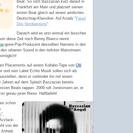
Beat. So sitzt Bazzazian kurz darauf in
f
Frankfurt am Main und platziert seinen
41
ersten Beat gleich auf einem amtlichen
Deutschrap-Klassiker: Auf Azads "
Faust
Des Nordwestens
".
Danach wird es erst einmal ein bisschen
h um diese Zeit noch Benny Blanco nennt.
op
-gone-Pop-Produzent desselben Namens in den
s den urbanen Sound in den tiefsten Mainstream
Womöglich!
oßen Placements auf einem Kollabo-Tape von
Olli
rer und sein Label Echte Musik sollen sich als
ausstellen, denn er verbindet ihn mit einem
i Jahren auf dem Splash Bazzazian bereits
dessen Beats rappen. 2009 ruft Jonesmann an, er
ist genau jener Riese: Haftbefehl.
asi schon
s.
s
",
Azzlack-
hl von der
f Anhieb