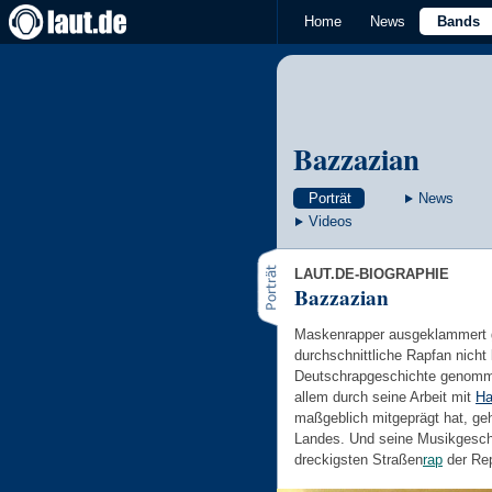
Home
News
Bands
Bazzazian
Porträt
News
Videos
LAUT.DE-BIOGRAPHIE
Bazzazian
Maskenrapper ausgeklammert gi
durchschnittliche Rapfan nicht 
Deutschrapgeschichte genomme
allem durch seine Arbeit mit
Ha
maßgeblich mitgeprägt hat, geh
Landes. Und seine Musikgesch
dreckigsten Straßen
rap
der Rep