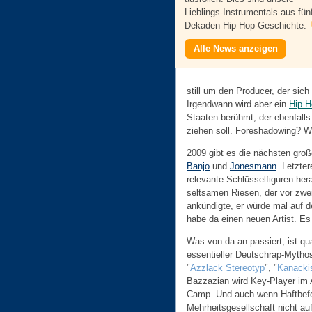
Lieblings-Instrumentals aus fün
Dekaden Hip Hop-Geschichte.
Alle News anzeigen
still um den Producer, der sic
Irgendwann wird aber ein
Hip H
Staaten berühmt, der ebenfall
ziehen soll. Foreshadowing? 
2009 gibt es die nächsten gr
Banjo
und
Jonesmann
. Letzte
relevante Schlüsselfiguren her
seltsamen Riesen, der vor zwe
ankündigte, er würde mal auf 
habe da einen neuen Artist. Es 
Was von da an passiert, ist qu
essentieller Deutschrap-Mytho
"
Azzlack Stereotyp
", "
Kanacki
Bazzazian wird Key-Player im 
Camp. Und auch wenn Haftbefe
Mehrheitsgesellschaft nicht au