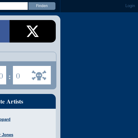
Login
0
:
0
te Artists
ppard
r Jones