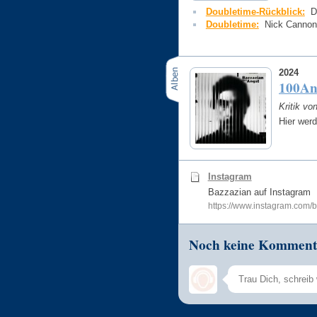
Doubletime-Rückblick:
D
Doubletime:
Nick Cannons
2024
100An
Kritik vo
Hier werd
Instagram
Bazzazian auf Instagram
https://www.instagram.com/
Noch keine Komment