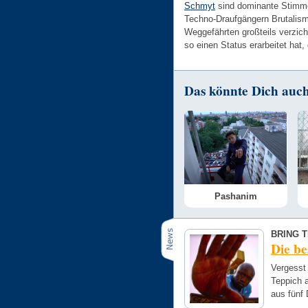
Schmyt
sind dominante Stimmen
Techno-Draufgängern Brutalismu
Weggefährten großteils verzic
so einen Status erarbeitet hat,
Das könnte Dich auch 
Pashanim
BRING 
Die be
Vergesst 
Teppich a
aus fünf