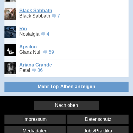
Black Sabbath
Black Sabbath
7
Rin
Nostalgia
4
Apsilon
Glanz Null
59
Ariana Grande
Petal
86
Mehr Top-Alben anzeigen
Nach oben
Impressum
Datenschutz
Mediadaten
Jobs/Praktika