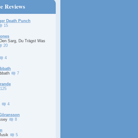
ne Reviews
ger Death Punch
15
Jones
 Den Sarg, Du Trägst Was
20
4
abbath
abbath
7
Grande
125
a
4
Göransson
ssey
8
im
Musik
5