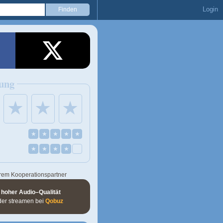
Login
ung
★
★
★
★
★
★
★
★
★
★
★
★
rem Kooperationspartner
 hoher Audio–Qualität
der streamen bei
Qobuz