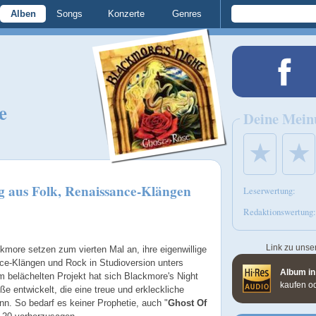
Alben
Songs
Konzerte
Genres
e
Deine Mein
★
★
g aus Folk, Renaissance-Klängen
Leserwertung:
Redaktionswertung:
Link zu unse
kmore setzen zum vierten Mal an, ihre eigenwillige
e-Klängen und Rock in Studioversion unters
Album in
 belächelten Projekt hat sich Blackmore's Night
kaufen o
öße entwickelt, die eine treue und erkleckliche
. So bedarf es keiner Prophetie, auch "
Ghost Of