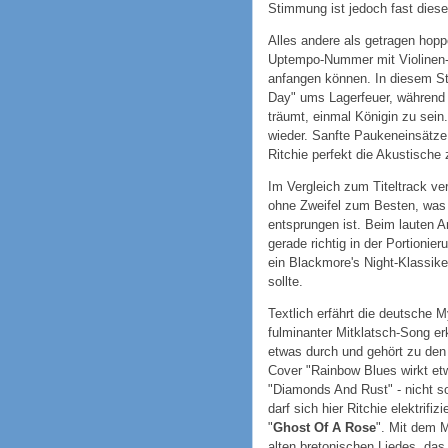
Stimmung ist jedoch fast diese
Alles andere als getragen hoppe
Uptempo-Nummer mit Violinen-B
anfangen können. In diesem Sti
Day" ums Lagerfeuer, während 
träumt, einmal Königin zu sein.
wieder. Sanfte Paukeneinsätze
Ritchie perfekt die Akustische 
Im Vergleich zum Titeltrack ver
ohne Zweifel zum Besten, was 
entsprungen ist. Beim lauten A
gerade richtig in der Portioni
ein Blackmore's Night-Klassike
sollte.
Textlich erfährt die deutsche 
fulminanter Mitklatsch-Song erk
etwas durch und gehört zu d
Cover "Rainbow Blues wirkt etw
"Diamonds And Rust" - nicht s
darf sich hier Ritchie elektrif
"
Ghost Of A Rose
". Mit dem M
alten bretonischen Liedes, das