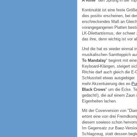
A Rose
" den Sprung in die To
Kontinuität ist eine feste Grö
dies positiv erscheinen, bei de
erschreckendes Maß an Gleichgü
vorangegangenen Platten besti
LK-Dilettantismus, der schwer 
das ihre, denn wichtig ist vor 
Und die hat es wieder einmal i
musikalischen Samtteppich aus,
To Mandalay
" beginnt mit ein
Keyboard-Klängen, steigert si
Ritchie darf auch gleich die E
Schlussteil etwas ausgiebiger.
mehr Akzentuierung des ex-
Pu
Black Crows
" um die Ecke. Te
gedacht!), die auf einem Zaun 
Eigenheiten lachen.
Mit der Coverversion von "Dia
ertönt eine von drei Fremdkomp
diesem sowieso schon hervorr
Im Gegensatz zur Baez-Version
Schlagzeug, statt dessen begle