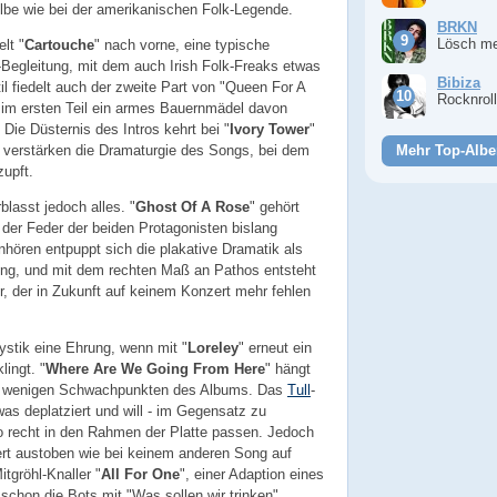
lbe wie bei der amerikanischen Folk-Legende.
BRKN
Lösch m
lt "
Cartouche
" nach vorne, eine typische
egleitung, mit dem auch Irish Folk-Freaks etwas
Bibiza
l fiedelt auch der zweite Part von "Queen For A
Rocknrol
im ersten Teil ein armes Bauernmädel davon
 Die Düsternis des Intros kehrt bei "
Ivory Tower
"
 verstärken die Dramaturgie des Songs, bei dem
Mehr Top-Albe
zupft.
blasst jedoch alles. "
Ghost Of A Rose
" gehört
der Feder der beiden Protagonisten bislang
nhören entpuppt sich die plakative Dramatik als
erung, und mit dem rechten Maß an Pathos entsteht
r, der in Zukunft auf keinem Konzert mehr fehlen
Mystik eine Ehrung, wenn mit "
Loreley
" erneut ein
lingt. "
Where Are We Going From Here
" hängt
en wenigen Schwachpunkten des Albums. Das
Tull
-
as deplatziert und will - im Gegensatz zu
o recht in den Rahmen der Platte passen. Jedoch
iziert austoben wie bei keinem anderen Song auf
itgröhl-Knaller "
All For One
", einer Adaption eines
 schon die Bots mit "Was sollen wir trinken"