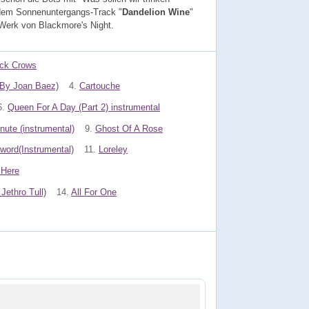
 dem Sonnenuntergangs-Track "
Dandelion Wine
"
 Werk von Blackmore's Night.
ack Crows
 By Joan Baez)
4.
Cartouche
6.
Queen For A Day (Part 2) instrumental
nute (instrumental)
9.
Ghost Of A Rose
word(Instrumental)
11.
Loreley
 Here
Jethro Tull)
14.
All For One