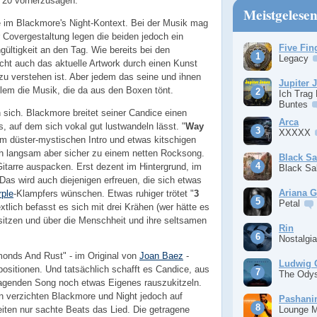
p 20 vorherzusagen.
Meistgelese
ße im Blackmore's Night-Kontext. Bei der Musik mag
r Covergestaltung legen die beiden jedoch ein
Five Fin
ltigkeit an den Tag. Wie bereits bei den
Legacy
cht auch das aktuelle Artwork durch einen Kunst
zu verstehen ist. Aber jedem das seine und ihnen
Jupiter 
allem die Musik, die da aus den Boxen tönt.
Ich Trag
Buntes
n sich. Blackmore breitet seiner Candice einen
Arca
 auf dem sich vokal gut lustwandeln lässt. "
Way
XXXXX
em düster-mystischen Intro und etwas kitschigen
ch langsam aber sicher zu einem netten Rocksong.
Black S
-Gitarre auspacken. Erst dezent im Hintergrund, im
Black S
 Das wird auch diejenigen erfreuen, die sich etwas
Ariana 
rple
-Klampfers wünschen. Etwas ruhiger trötet "
3
Petal
xtlich befasst es sich mit drei Krähen (wer hätte es
sitzen und über die Menschheit und ihre seltsamen
Rin
Nostalgi
monds And Rust" - im Original von
Joan Baez
-
Ludwig 
ositionen. Und tatsächlich schafft es Candice, aus
The Ody
agenden Song noch etwas Eigenes rauszukitzeln.
 verzichten Blackmore und Night jedoch auf
Pashan
Lounge 
iten nur sachte Beats das Lied. Die getragene