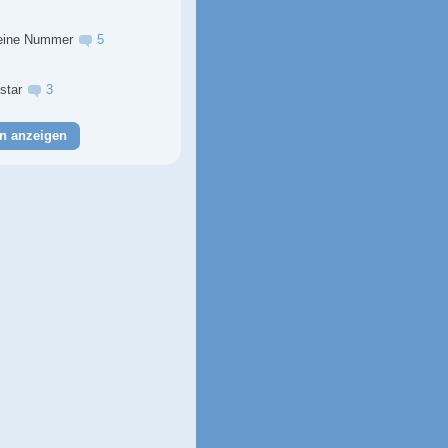
eine Nummer
5
lstar
3
n anzeigen