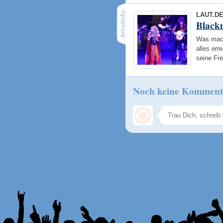
LAUT.D
Black
Was mach
alles err
seine Fr
Noch keine Komment