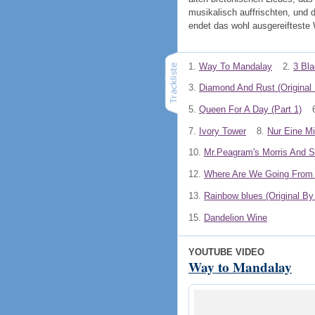
musikalisch auffrischten, und
endet das wohl ausgereifteste
1.
Way To Mandalay
2.
3 Bl
3.
Diamond And Rust (Original
5.
Queen For A Day (Part 1)
7.
Ivory Tower
8.
Nur Eine Mi
10.
Mr.Peagram's Morris And S
12.
Where Are We Going From
13.
Rainbow blues (Original By 
15.
Dandelion Wine
YOUTUBE VIDEO
Way to Mandalay