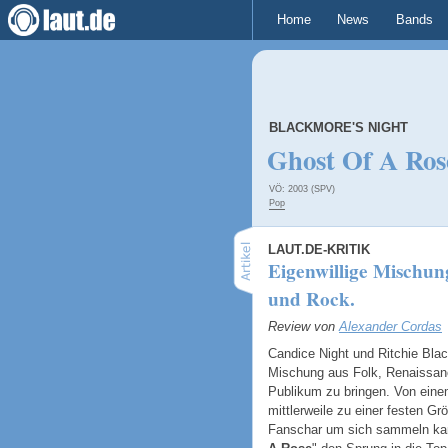
Home
News
Bands
BLACKMORE'S NIGHT
Ghost Of A Ros
VÖ: 2003 (SPV)
Pop
LAUT.DE-KRITIK
Eigenwillige Mischun
und Rock.
Review von
Alexander Cordas
Candice Night und Ritchie Blac
Mischung aus Folk, Renaissanc
Publikum zu bringen. Von einem
mittlerweile zu einer festen Gr
Fanschar um sich sammeln kann