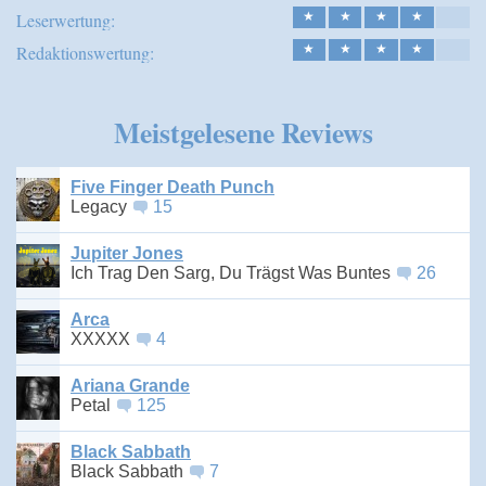
Leserwertung:
★
★
★
★
Redaktionswertung:
★
★
★
★
Meistgelesene Reviews
Five Finger Death Punch
Legacy
15
Jupiter Jones
Ich Trag Den Sarg, Du Trägst Was Buntes
26
Arca
XXXXX
4
Ariana Grande
Petal
125
Black Sabbath
Black Sabbath
7