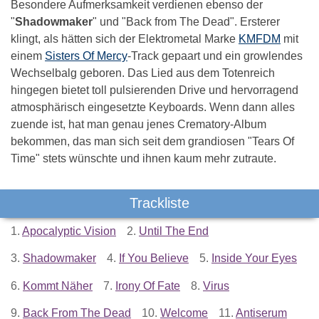
Besondere Aufmerksamkeit verdienen ebenso der
"
Shadowmaker
" und "Back from The Dead". Ersterer
klingt, als hätten sich der Elektrometal Marke
KMFDM
mit
einem
Sisters Of Mercy
-Track gepaart und ein growlendes
Wechselbalg geboren. Das Lied aus dem Totenreich
hingegen bietet toll pulsierenden Drive und hervorragend
atmosphärisch eingesetzte Keyboards. Wenn dann alles
zuende ist, hat man genau jenes Crematory-Album
bekommen, das man sich seit dem grandiosen "Tears Of
Time" stets wünschte und ihnen kaum mehr zutraute.
Trackliste
1.
Apocalyptic Vision
2.
Until The End
3.
Shadowmaker
4.
If You Believe
5.
Inside Your Eyes
6.
Kommt Näher
7.
Irony Of Fate
8.
Virus
9.
Back From The Dead
10.
Welcome
11.
Antiserum