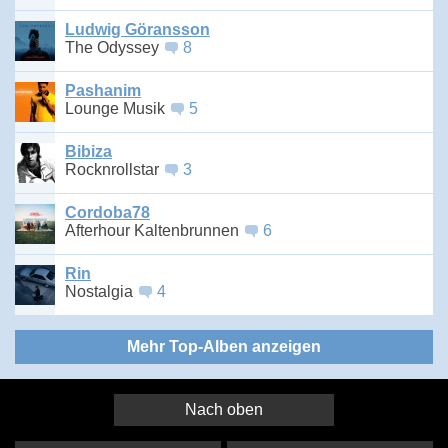
Ludwig Göransson
The Odyssey
8
Pashanim
Lounge Musik
5
Bibiza
Rocknrollstar
3
Cordoba78
Afterhour Kaltenbrunnen
6
Rin
Nostalgia
4
Mehr Top-Alben anzeigen
Nach oben