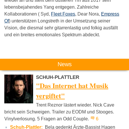
wieder an und stellt dem düsteren Yin aus 2017 sein
lebensbejahendes Yang entgegen. Zahlreiche
Kollaborationen ( Syd,
Fleet Foxes
, Dear Nora,
Empress
Of
) unterstützen Longstreth in der Umsetzung seiner
Vision, die diesmal sehr gitarrenlastig und folkig ausfällt
und ein breites emotionales Spektrum abdeckt.
Das könnte Dich auch interessieren:
News
SCHUH-PLATTLER
"Das Internet hat Musik
vergiftet"
Trent Reznor lästert wieder. Nick Cave
Wir Sind Helden
Die Goldenen
Red Hot Ch
bricht sein Schweigen. Trailer zu EODM und Stooges.
Zitronen
Pepper
Vinylverlosung. 5 Fragen an Odd Couple.
6
Schuh-Plattler:
Bela gedenkt Ärzte-Bassist Hagen