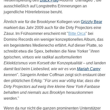
Neueinspielung des
Black Flag
-Albums "Damaged", die
ausschließlich auf Longstreths Erinnerungen an
jugendliche Hörerlebnisse beruht.
Ähnlich wie für die Brooklyner Kollegen von
Grizzly Bear
markiert das Jahr 2009 auch für die Dirty Projectors eine
Zäsur. Im Frühsommer erscheint mit "
Bitte Orca
" bei
Domino Records ein weniger konzeptionelles Album, das
ein begeistertes Medienecho erfährt. Auf dieser Platte, so
schreibt etwa die Spex, befreiten die New Yorker "
ihren
typischen, virtuos wie radikal ausformulierten
Eklektizismus vom Korsett der Konzeptualität – und landen
damit fast beim Liebeslied, wie wir es von
Mariah Carey
kennen
". Sängerin Amber Coffman zeigt sich erstaunt über
den plötzlichen Erfolg: "
Für uns war völlig klar, dass die
Dirty Projectors auf ewig ihre kleine New York-Fanbase
behalten und niemals aus Brooklyn herauskommen
werden.
"
Wenn da nur nicht die ganzen prominenten Unterstützer