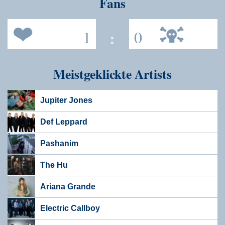
Fans
1
:
0
Meistgeklickte Artists
Jupiter Jones
Def Leppard
Pashanim
The Hu
Ariana Grande
Electric Callboy