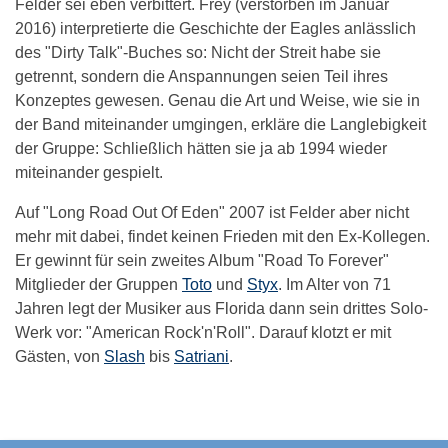
Felder sei eben verbittert. Frey (verstorben im Januar
2016) interpretierte die Geschichte der Eagles anlässlich
des "Dirty Talk"-Buches so: Nicht der Streit habe sie
getrennt, sondern die Anspannungen seien Teil ihres
Konzeptes gewesen. Genau die Art und Weise, wie sie in
der Band miteinander umgingen, erkläre die Langlebigkeit
der Gruppe: Schließlich hätten sie ja ab 1994 wieder
miteinander gespielt.
Auf "Long Road Out Of Eden" 2007 ist Felder aber nicht
mehr mit dabei, findet keinen Frieden mit den Ex-Kollegen.
Er gewinnt für sein zweites Album "Road To Forever"
Mitglieder der Gruppen
Toto
und
Styx
. Im Alter von 71
Jahren legt der Musiker aus Florida dann sein drittes Solo-
Werk vor: "American Rock'n'Roll". Darauf klotzt er mit
Gästen, von
Slash
bis
Satriani
.