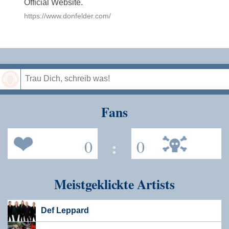
Official Website.
https://www.donfelder.com/
Speichern
Fans
0
:
0
Meistgeklickte Artists
Def Leppard