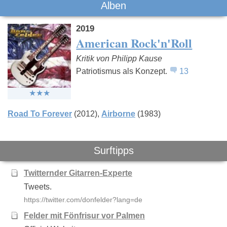
Das könnte Dich auch interessieren:
Alben
2019
American Rock'n'Roll
Kritik von Philipp Kause
Patriotismus als Konzept.
13
Jupiter Jones
Cordoba78
The Hu
Road To Forever
(2012)
Airborne
(1983)
Surftipps
Twitternder Gitarren-Experte
Tweets.
https://twitter.com/donfelder?lang=de
Felder mit Fönfrisur vor Palmen