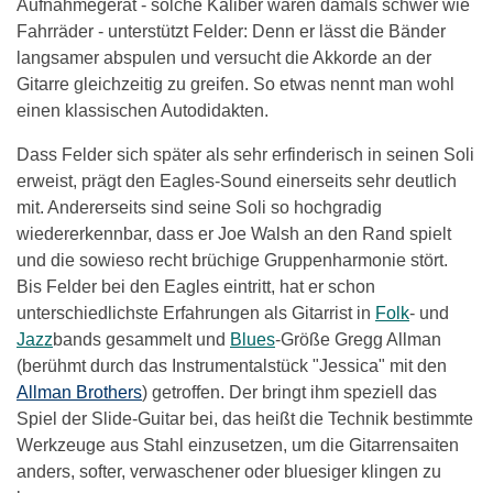
Aufnahmegerät - solche Kaliber waren damals schwer wie
Fahrräder - unterstützt Felder: Denn er lässt die Bänder
langsamer abspulen und versucht die Akkorde an der
Gitarre gleichzeitig zu greifen. So etwas nennt man wohl
einen klassischen Autodidakten.
Dass Felder sich später als sehr erfinderisch in seinen Soli
erweist, prägt den Eagles-Sound einerseits sehr deutlich
mit. Andererseits sind seine Soli so hochgradig
wiedererkennbar, dass er Joe Walsh an den Rand spielt
und die sowieso recht brüchige Gruppenharmonie stört.
Bis Felder bei den Eagles eintritt, hat er schon
unterschiedlichste Erfahrungen als Gitarrist in
Folk
- und
Jazz
bands gesammelt und
Blues
-Größe Gregg Allman
(berühmt durch das Instrumentalstück "Jessica" mit den
Allman Brothers
) getroffen. Der bringt ihm speziell das
Spiel der Slide-Guitar bei, das heißt die Technik bestimmte
Werkzeuge aus Stahl einzusetzen, um die Gitarrensaiten
anders, softer, verwaschener oder bluesiger klingen zu