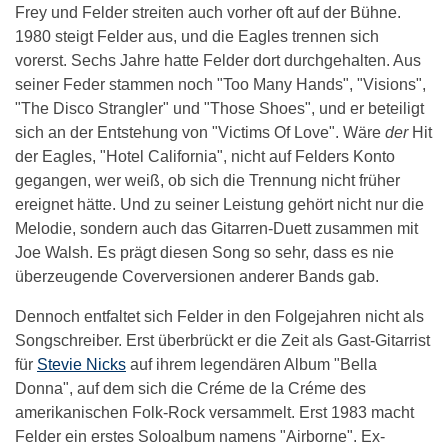
Frey und Felder streiten auch vorher oft auf der Bühne.
1980 steigt Felder aus, und die Eagles trennen sich
vorerst. Sechs Jahre hatte Felder dort durchgehalten. Aus
seiner Feder stammen noch "Too Many Hands", "Visions",
"The Disco Strangler" und "Those Shoes", und er beteiligt
sich an der Entstehung von "Victims Of Love". Wäre
der
Hit
der Eagles, "Hotel California", nicht auf Felders Konto
gegangen, wer weiß, ob sich die Trennung nicht früher
ereignet hätte. Und zu seiner Leistung gehört nicht nur die
Melodie, sondern auch das Gitarren-Duett zusammen mit
Joe Walsh. Es prägt diesen Song so sehr, dass es nie
überzeugende Coverversionen anderer Bands gab.
Dennoch entfaltet sich Felder in den Folgejahren nicht als
Songschreiber. Erst überbrückt er die Zeit als Gast-Gitarrist
für
Stevie Nicks
auf ihrem legendären Album "Bella
Donna", auf dem sich die Créme de la Créme des
amerikanischen Folk-Rock versammelt. Erst 1983 macht
Felder ein erstes Soloalbum namens "Airborne". Ex-