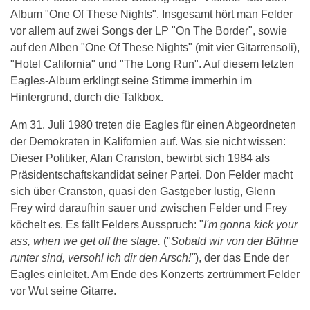
Album "One Of These Nights". Insgesamt hört man Felder
vor allem auf zwei Songs der LP "On The Border", sowie
auf den Alben "One Of These Nights" (mit vier Gitarrensoli),
"Hotel California" und "The Long Run". Auf diesem letzten
Eagles-Album erklingt seine Stimme immerhin im
Hintergrund, durch die Talkbox.
Am 31. Juli 1980 treten die Eagles für einen Abgeordneten
der Demokraten in Kalifornien auf. Was sie nicht wissen:
Dieser Politiker, Alan Cranston, bewirbt sich 1984 als
Präsidentschaftskandidat seiner Partei. Don Felder macht
sich über Cranston, quasi den Gastgeber lustig, Glenn
Frey wird daraufhin sauer und zwischen Felder und Frey
köchelt es. Es fällt Felders Ausspruch: "
I'm gonna kick your
ass, when we get off the stage.
("
Sobald wir von der Bühne
runter sind, versohl ich dir den Arsch!"
), der das Ende der
Eagles einleitet. Am Ende des Konzerts zertrümmert Felder
vor Wut seine Gitarre.