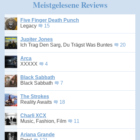
Meistgelesene Reviews
Five Finger Death Punch
Legacy
15
Jupiter Jones
Ich Trag Den Sarg, Du Trägst Was Buntes
20
Arca
XXXXX
4
Black Sabbath
Black Sabbath
7
The Strokes
Reality Awaits
18
Charli XCX
Music, Fashion, Film
11
Ariana Grande