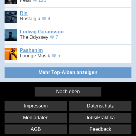
Petal
121
Rin
Nostalgia
4
Ludwig Göransson
The Odyssey
7
Pashanim
Lounge Musik
5
Mehr Top-Alben anzeigen
Nach oben
Impressum
Datenschutz
Mediadaten
Jobs/Praktika
AGB
Feedback