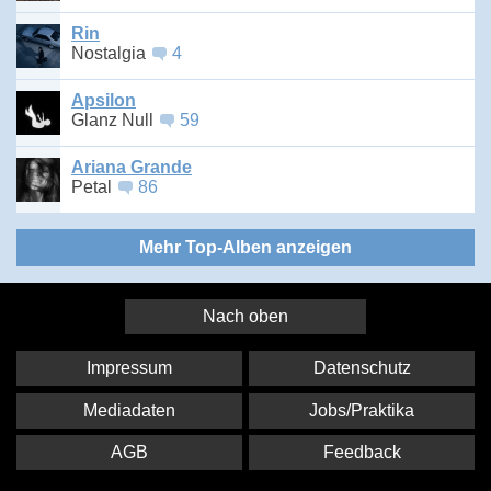
Rin
Nostalgia
4
Apsilon
Glanz Null
59
Ariana Grande
Petal
86
Mehr Top-Alben anzeigen
Nach oben
Impressum
Datenschutz
Mediadaten
Jobs/Praktika
AGB
Feedback