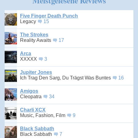
Meistgelesene Reviews
Five Finger Death Punch
Legacy
15
The Strokes
Reality Awaits
17
Arca
XXXXX
3
Jupiter Jones
Ich Trag Den Sarg, Du Trägst Was Buntes
16
Amigos
Cleopatra
34
Charli XCX
Music, Fashion, Film
9
Black Sabbath
Black Sabbath
7