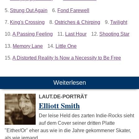
5.
Strung Out Again
6.
Fond Farewell
7.
King's Crossing
8.
Ostriches & Chirping
9.
Twilight
10.
A Passing Feeling
11.
Last Hour
12.
Shooting Star
13.
Memory Lane
14.
Little One
15.
A Distorted Reality Is Now a Necessity to Be Free
Weiterlesen
LAUT.DE-PORTRÄT
Elliott Smith
Der leise Held des zarten Indie-Rocks sieht
auf dem Cover seiner dritten Platte
"Either/Or" eher aus wie in die Jahre gekommener Skater,
als wie jemand, …