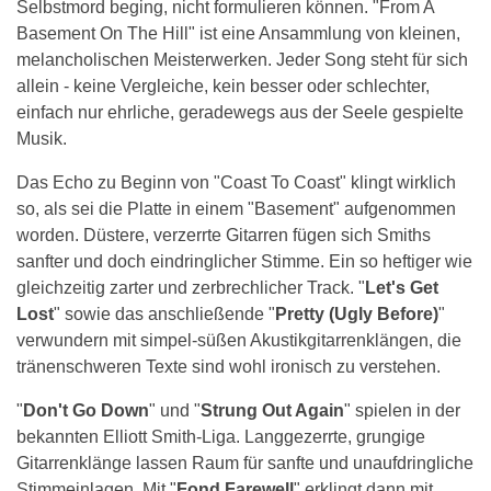
Selbstmord beging, nicht formulieren können. "From A
Basement On The Hill" ist eine Ansammlung von kleinen,
melancholischen Meisterwerken. Jeder Song steht für sich
allein - keine Vergleiche, kein besser oder schlechter,
einfach nur ehrliche, geradewegs aus der Seele gespielte
Musik.
Das Echo zu Beginn von "Coast To Coast" klingt wirklich
so, als sei die Platte in einem "Basement" aufgenommen
worden. Düstere, verzerrte Gitarren fügen sich Smiths
sanfter und doch eindringlicher Stimme. Ein so heftiger wie
gleichzeitig zarter und zerbrechlicher Track. "
Let's Get
Lost
" sowie das anschließende "
Pretty (Ugly Before)
"
verwundern mit simpel-süßen Akustikgitarrenklängen, die
tränenschweren Texte sind wohl ironisch zu verstehen.
"
Don't Go Down
" und "
Strung Out Again
" spielen in der
bekannten Elliott Smith-Liga. Langgezerrte, grungige
Gitarrenklänge lassen Raum für sanfte und unaufdringliche
Stimmeinlagen. Mit "
Fond Farewell
" erklingt dann mit