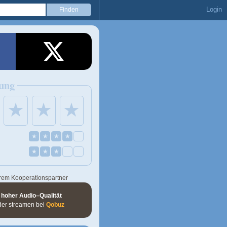
Login
ung
★
★
★
★
★
★
★
★
★
★
rem Kooperationspartner
 hoher Audio–Qualität
der streamen bei
Qobuz