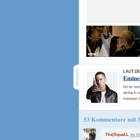
LAUT.D
Emin
Ist er nu
einfach n
meisten 
53 Kommentare mit 
The|SquaLL
Vor 19