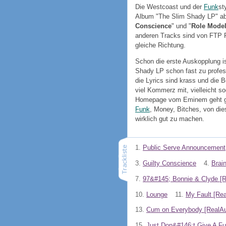
Die Westcoast und der
Funk
st
Album "The Slim Shady LP" abg
Conscience
" und "
Role Mode
anderen Tracks sind von FTP P
gleiche Richtung.
Schon die erste Auskopplung is
Shady LP schon fast zu profess
die Lyrics sind krass und die 
viel Kommerz mit, vielleicht s
Homepage vom Eminem geht gle
Funk
, Money, Bitches, von die
wirklich gut zu machen.
1.
Public Serve Announcement
3.
Guilty Conscience
4.
Brai
7.
97&#145; Bonnie & Clyde [R
10.
Lounge
11.
My Fault [Rea
13.
Cum on Everybody [RealAu
15.
Just Don&#146;t Give A F