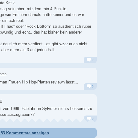
te Kritik.
 mag sein aber trotzdem min 4 Punkte.
e wie Eminem damals hatte keiner und es war
 einfach real.
If I had" oder "Rock Bottom" so austhentisch rüber
bwürdig und echt...das hat bisher kein anderer
 deutlich mehr verdient...es gibt wzar auch nicht
aber mehr als 3 auf jeden Fall.
0
Alarm
Antworten
ahren
man Frauen Hip Hop-Platten reviewn lässt...
0
Alarm
Antworten
en
st von 1999. Habt ihr an Sylvster nichts besseres zu
eisse auszugraben??
0
Alarm
Antworten
e 53 Kommentare anzeigen