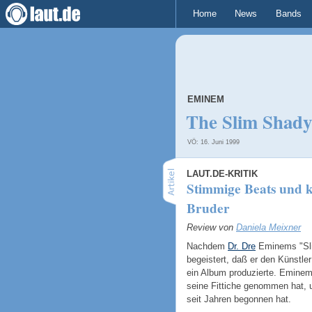
Home
News
Bands
EMINEM
The Slim Shad
VÖ: 16. Juni 1999
LAUT.DE-KRITIK
Stimmige Beats und k
Bruder
Review von
Daniela Meixner
Nachdem
Dr. Dre
Eminems "Sli
begeistert, daß er den Künstle
ein Album produzierte. Eminem 
seine Fittiche genommen hat, u
seit Jahren begonnen hat.