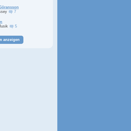
Göransson
ssey
7
im
Musik
5
n anzeigen