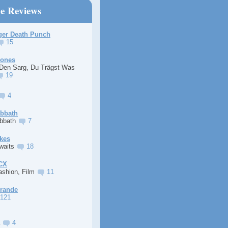
ne Reviews
ger Death Punch
15
Jones
 Den Sarg, Du Trägst Was
19
4
abbath
abbath
7
kes
Awaits
18
XCX
ashion, Film
11
Grande
121
a
4