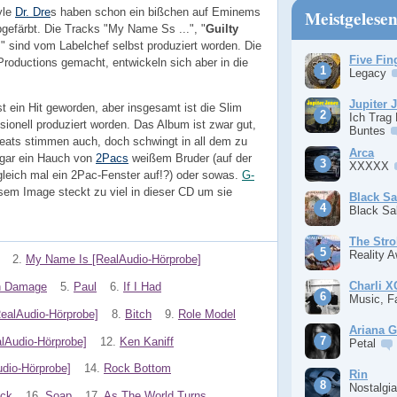
yle
Dr. Dre
s haben schon ein bißchen auf Eminems
Meistgelese
efärbt. Die Tracks "My Name Ss ...", "
Guilty
l
" sind vom Labelchef selbst produziert worden. Die
Five Fin
roductions gemacht, entwickeln sich aber in die
Legacy
Jupiter 
t ein Hit geworden, aber insgesamt ist die Slim
Ich Trag
ionell produziert worden. Das Album ist zwar gut,
Buntes
Beats stimmen auch, doch schwingt in all dem zu
Arca
ogar ein Hauch von
2Pacs
weißem Bruder (auf der
XXXXX
ich mal ein 2Pac-Fenster auf!?) oder sowas.
G-
sem Image steckt zu viel in dieser CD um sie
Black S
Black S
The Stro
Reality 
2.
My Name Is [RealAudio-Hörprobe]
Charli 
n Damage
5.
Paul
6.
If I Had
Music, F
ealAudio-Hörprobe]
8.
Bitch
9.
Role Model
Ariana 
lAudio-Hörprobe]
12.
Ken Kaniff
Petal
dio-Hörprobe]
14.
Rock Bottom
Rin
Nostalgi
uck
16.
Soap
17.
As The World Turns