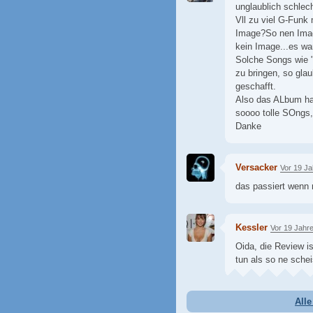
unglaublich schlech
Vll zu viel G-Funk
Image?So nen Imag
kein Image...es war
Solche Songs wie "
zu bringen, so glau
geschafft.
Also das ALbum hat
soooo tolle SOngs, 
Danke
Versacker
Vor 19 J
das passiert wenn 
Kessler
Vor 19 Jahr
Oida, die Review i
tun als so ne sch
All