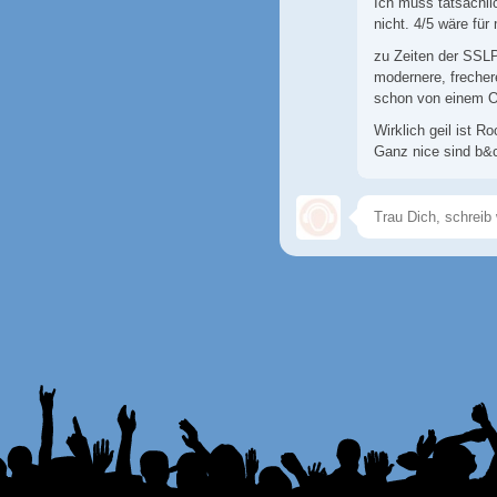
Ich muss tatsächli
nicht. 4/5 wäre für
zu Zeiten der SSL
modernere, frecher
schon von einem O
Wirklich geil ist R
Ganz nice sind b&