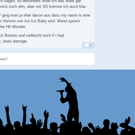
ch sagen, so besonders finde ich das Werk gar
 mich noch drin, aber mit 3/5 komme ich auch klar.
P ging man ja eher davon aus dass my name is eine
e Version von Ice Ice Baby wird. Mand sprach
ne Hit Wonder.
ock Bottom und vielleicht noch if i had
c, brain damage
0
Alarm
Antworten
Speichern