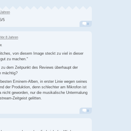
 Jahren
5/5
0
Alarm
Antworten
Vor 8 Jahren
w.
tches, von diesem Image steckt zu viel in dieser
 gut zu machen."
 zu dem Zeitpunkt des Reviews überhaupt der
e mächtig?
 besten Eminem-Alben, in erster Linie wegen seines
nd der Produktion, denn schlechter am Mikrofon ist
ja nicht geworden, nur die musikalische Untermalung
tream-Zeitgeist gelitten.
0
Alarm
Antworten