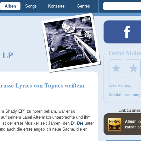
Alben
Songs
Konzerte
Genres
Deine Mein
y LP
★
★
rasse Lyrics von Tupacs weißem
Leserwertung:
Redaktionswertung:
Link zu unse
m Shady EP" zu hören bekam, war er so
r auf seinem Label Aftermath unterbrachte und ihm
Album in
ist der erste Musiker seit Jahren, den
Dr. Dre
unter
kaufen o
nd auch die erste angeblich neue Sache, die er