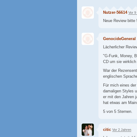
Nutzer-56614
Vor 9
Neue Review bitte 
GenocideGeneral
Lächerlicher Revie
"G-Funk, Money, Bi
CD um sie wirklich
War der Rezensent
englischen Sprach
Für mich eines der
damaligen Styles u
er mit den Jahren 
hat etwas am Mains
5 von 5 Sternen.
citic
Vor 2 Jahren