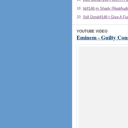
18.
I&#146;m Shady [RealAudi
20.
Still Don&#146;t Give A Fu
YOUTUBE VIDEO
Eminem - Guilty Consc