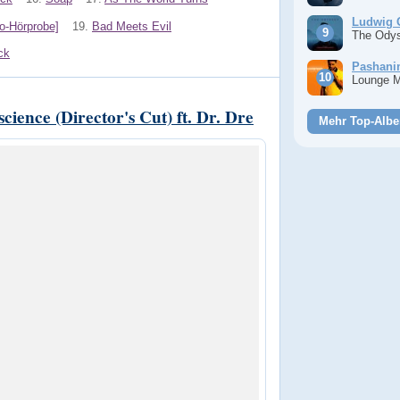
Ludwig 
o-Hörprobe]
19.
Bad Meets Evil
The Ody
ck
Pashan
Lounge 
ience (Director's Cut) ft. Dr. Dre
Mehr Top-Albe