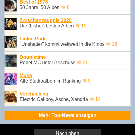
Best of 1976
50 Jahre, 50 Alben
8
Zwischenzeugnis 2026
Die (bisher) besten Alben
15
Linkin Park
"Unshatter" kommt weltweit in die Kinos
12
Doubletime
Pöbel MC unter Beschuss
21
Muse
Alle Studioalben im Ranking
9
Vorchecking
Electric Callboy, Asche, Xandria
14
Mehr Top-News anzeigen
Nach oben