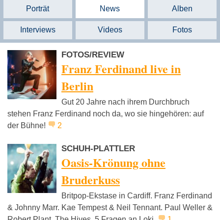
Porträt
News
Alben
Interviews
Videos
Fotos
FOTOS/REVIEW
Franz Ferdinand live in
Berlin
Gut 20 Jahre nach ihrem Durchbruch
stehen Franz Ferdinand noch da, wo sie hingehören: auf
der Bühne!
2
SCHUH-PLATTLER
Oasis-Krönung ohne
Bruderkuss
Britpop-Ekstase in Cardiff. Franz Ferdinand
& Johnny Marr. Kae Tempest & Neil Tennant. Paul Weller &
Robert Plant. The Hives. 5 Fragen an Loki.
1