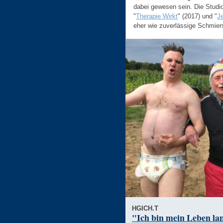
dabei gewesen sein. Die Studio
"
Therapie Wirkt
" (2017) und "
Je
eher wie zuverlässige Schmiers
HGICH.T
"Ich bin mein Leben la