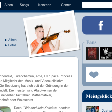
Alben
Songs
Konzerte
Genres
Alben
Fans
Fotos
Schönfeld, Tutenchamun, Arne, DJ Space Princess
die Mitglieder des Musik- und Videokollektivs
Die Besetzung hat sich seit der Gründung in den
delt. Die meisten sind Absolventen der
Meistgeklick
nebenher Taxifahrer, Mathematiker,
tschaft oder Waldschrat.
Doch: "
Wir sind kein Kollektiv, sondern
Jupite