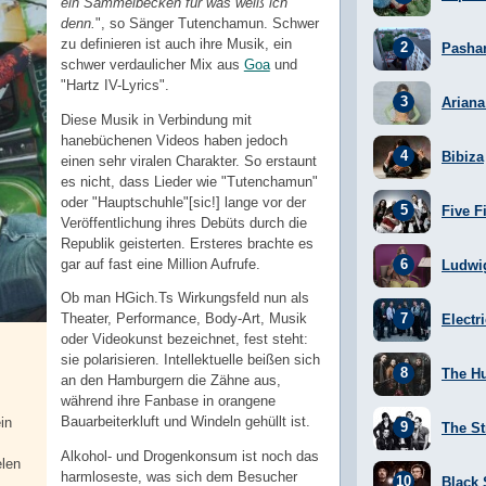
ein Sammelbecken für was weiß ich
denn.
", so Sänger Tutenchamun. Schwer
zu definieren ist auch ihre Musik, ein
Pasha
schwer verdaulicher Mix aus
Goa
und
"Hartz IV-Lyrics".
Arian
Diese Musik in Verbindung mit
hanebüchenen Videos haben jedoch
Bibiza
einen sehr viralen Charakter. So erstaunt
es nicht, dass Lieder wie "Tutenchamun"
oder "Hauptschuhle"[sic!] lange vor der
Five F
Veröffentlichung ihres Debüts durch die
Republik geisterten. Ersteres brachte es
gar auf fast eine Million Aufrufe.
Ludwi
Ob man HGich.Ts Wirkungsfeld nun als
Theater, Performance, Body-Art, Musik
Electr
oder Videokunst bezeichnet, fest steht:
sie polarisieren. Intellektuelle beißen sich
The H
an den Hamburgern die Zähne aus,
während ihre Fanbase in orangene
Bauarbeiterkluft und Windeln gehüllt ist.
in
The St
Alkohol- und Drogenkonsum ist noch das
elen
harmloseste, was sich dem Besucher
Black