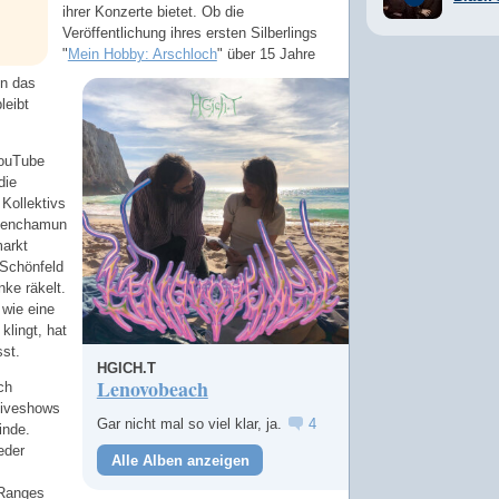
ihrer Konzerte bietet. Ob die
Veröffentlichung ihres ersten Silberlings
"
Mein Hobby: Arschloch
" über 15 Jahre
in das
leibt
YouTube
die
Kollektivs
utenchamun
arkt
 Schönfeld
nke räkelt.
 wie eine
klingt, hat
st.
HGICH.T
Lenovobeach
ch
Liveshows
Gar nicht mal so viel klar, ja.
4
inde.
jeder
Alle Alben anzeigen
 Ranges