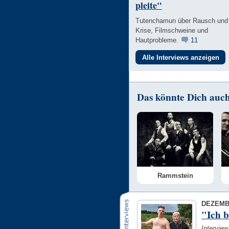
pleite"
Tutenchamun über Rausch und
Krise, Filmschweine und
Hautprobleme.
11
Alle Interviews anzeigen
Das könnte Dich auch 
Rammstein
DEZEMB
"Ich b
Interview