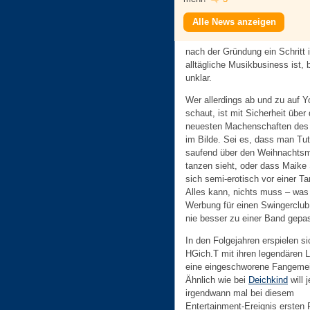
Alle News anzeigen
nach der Gründung ein Schritt 
alltägliche Musikbusiness ist, b
unklar.
Wer allerdings ab und zu auf 
schaut, ist mit Sicherheit über 
neuesten Machenschaften des 
im Bilde. Sei es, dass man T
saufend über den Weihnachtsm
tanzen sieht, oder dass Maike
sich semi-erotisch vor einer Ta
Alles kann, nichts muss – was
Werbung für einen Swingerclub 
nie besser zu einer Band gepas
In den Folgejahren erspielen si
HGich.T mit ihren legendären 
eine eingeschworene Fangeme
Ähnlich wie bei
Deichkind
will 
irgendwann mal bei diesem
Entertainment-Ereignis ersten