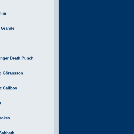
nim
a Grande
inger Death Punch
g Göransson
ic Callboy
u
rokes
 Sabbath