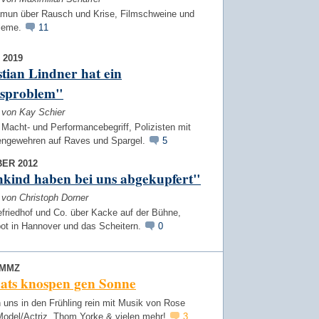
mun über Rausch und Krise, Filmschweine und
bleme.
11
 2019
tian Lindner hat ein
usproblem"
w von Kay Schier
Macht- und Performancebegriff, Polizisten mit
ngewehren auf Raves und Spargel.
5
ER 2012
hkind haben bei uns abgekupfert"
 von Christoph Dorner
friedhof und Co. über Kacke auf der Bühne,
ot in Hannover und das Scheitern.
0
UMMZ
eats knospen gen Sonne
 uns in den Frühling rein mit Musik von Rose
Model/Actriz, Thom Yorke & vielen mehr!
3