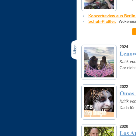
Konzertreview aus Berlin
Schuh-Plattler:
Wokeness-
2024
Lenov
Kritik vo
Gar nicht
2022
Omas 
Kritik vo
Dada für
2020
Los A