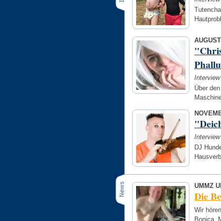
Tutencha
Hautpro
AUGUST
"Chris
Phall
Intervie
Über den 
Maschine
NOVEMB
"Deic
Interview
DJ Hunde
Hausverb
UMMZ 
Die B
Wir hören
Bonica, 