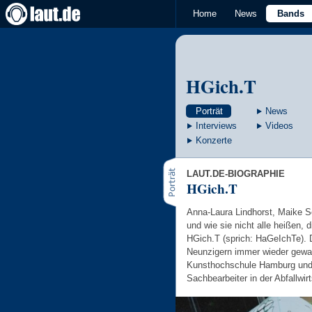
Home
News
Bands
HGich.T
Porträt
News
Interviews
Videos
Konzerte
LAUT.DE-BIOGRAPHIE
HGich.T
Anna-Laura Lindhorst, Maike 
und wie sie nicht alle heißen, 
HGich.T (sprich: HaGeIchTe). 
Neunzigern immer wieder gewan
Kunsthochschule Hamburg und 
Sachbearbeiter in der Abfallwir