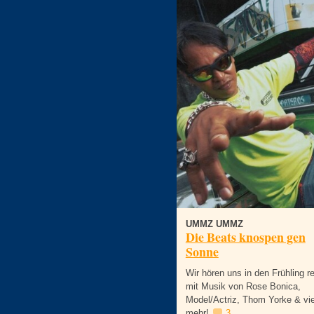
UMMZ UMMZ
Die Beats knospen gen
Sonne
Wir hören uns in den Frühling re
mit Musik von Rose Bonica,
Model/Actriz, Thom Yorke & vi
mehr!
3