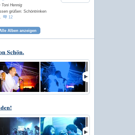
n Toni Hennig
assen grüßen: Schöntrinken
s.
12
Alle Alben anzeigen
on Schön.
üden!