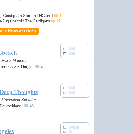
:
Geistig am Start mit HGich.T
1
Zug überrollt The Cardigans
19
Alle News anzeigen
obeach
n Franz Mauerer
 mal so viel klar, ja.
4
Deep Thoughts
n Maximilian Schäffer
 Deutschland.
48
ngeles