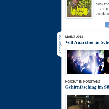
Kritik vo
J.B.O. l
zwecklo
MAINZ 2013
Voll Anarchie im Sch
HGICH.T IN KONSTANZ
Gehirnfasching im S