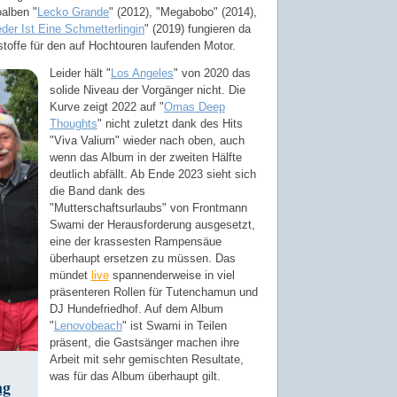
alben "
Lecko Grande
" (2012), "Megabobo" (2014),
der Ist Eine Schmetterlingin
" (2019) fungieren da
toffe für den auf Hochtouren laufenden Motor.
Leider hält "
Los Angeles
" von 2020 das
solide Niveau der Vorgänger nicht. Die
Kurve zeigt 2022 auf "
Omas Deep
Thoughts
" nicht zuletzt dank des Hits
"Viva Valium" wieder nach oben, auch
wenn das Album in der zweiten Hälfte
deutlich abfällt. Ab Ende 2023 sieht sich
die Band dank des
"Mutterschaftsurlaubs" von Frontmann
Swami der Herausforderung ausgesetzt,
eine der krassesten Rampensäue
überhaupt ersetzen zu müssen. Das
mündet
live
spannenderweise in viel
präsenteren Rollen für Tutenchamun und
DJ Hundefriedhof. Auf dem Album
"
Lenovobeach
" ist Swami in Teilen
präsent, die Gastsänger machen ihre
Arbeit mit sehr gemischten Resultate,
was für das Album überhaupt gilt.
ng