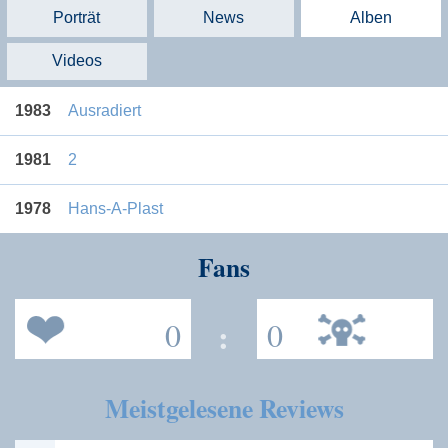
Porträt
News
Alben
Videos
1983
Ausradiert
1981
2
1978
Hans-A-Plast
Fans
0
:
0
Meistgelesene Reviews