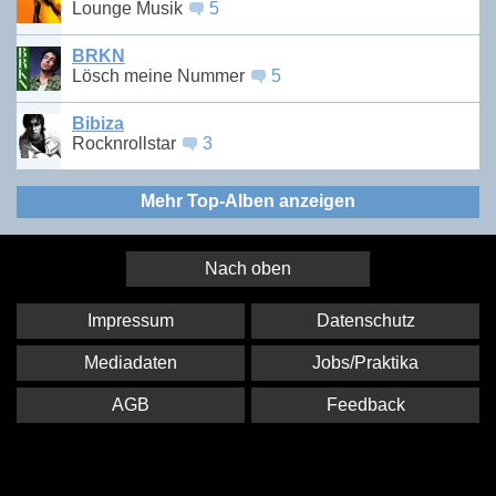
Lounge Musik
5
BRKN
Lösch meine Nummer
5
Bibiza
Rocknrollstar
3
Mehr Top-Alben anzeigen
Nach oben
Impressum
Datenschutz
Mediadaten
Jobs/Praktika
AGB
Feedback