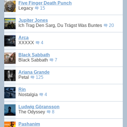
Five Finger Death Punch
Legacy
15
Jupiter Jones
Ich Trag Den Sarg, Du Trägst Was Buntes
20
Arca
XXXXX
4
Black Sabbath
Black Sabbath
7
Ariana Grande
Petal
125
Rin
Nostalgia
4
Ludwig Göransson
The Odyssey
8
Pashanim