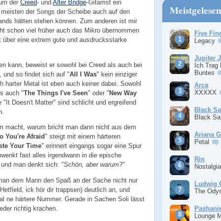
rum der
Creed
- und
Alter Bridge
-Gitarrist ein
Meistgelese
 meisten der Songs der Scheibe auch auf den
ands hätten stehen können. Zum anderen ist mir
cht schon viel früher auch das Mikro übernommen
Five Fin
t über eine extrem gute und ausdrucksstarke
Legacy
Jupiter 
n kann, beweist er sowohl bei Creed als auch bei
Ich Trag
Buntes
, und so findet sich auf "
All I Was
" kein einziger
ch harter Metal ist eben auch keiner dabei. Sowohl
Arca
XXXXX
ls auch "
The Things I've Seen
" oder "
New Way
 "It Doesn't Matter" sind schlicht und ergreifend
Black S
n.
Black S
 macht, warum bricht man dann nicht aus dem
Ariana 
o You're Afraid
" steigt mit einem härteren
Petal
te Your Time
" erinnert eingangs sogar eine Spur
hwenkt fast alles irgendwann in die epische
Rin
n und man denkt sich:
"Schön, aber warum?"
Nostalgi
 man dem Mann den Spaß an der Sache nicht nur
Ludwig 
(Hetfield, ick hör dir trappsen) deutlich an, und
The Ody
 mal ne härtere Nummer. Gerade in Sachen Soli lässt
Pashan
der richtig krachen.
Lounge 