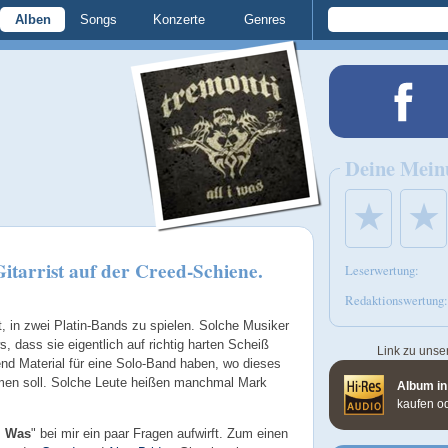
Alben
Songs
Konzerte
Genres
Deine Mein
★
★
Gitarrist auf der Creed-Schiene.
Leserwertung:
Redaktionswertung:
, in zwei Platin-Bands zu spielen. Solche Musiker
s, dass sie eigentlich auf richtig harten Scheiß
Link zu unse
d Material für eine Solo-Band haben, wo dieses
en soll. Solche Leute heißen manchmal Mark
Album in
kaufen o
 I Was
" bei mir ein paar Fragen aufwirft. Zum einen