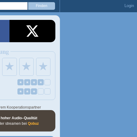
Login
ung
★
★
★
★
★
★
★
★
★
★
rem Kooperationspartner
 hoher Audio–Qualität
der streamen bei
Qobuz