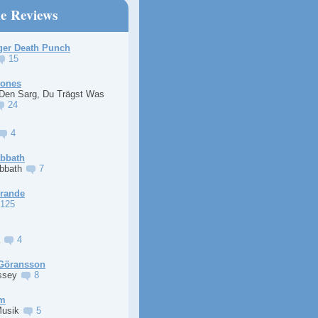
ne Reviews
ger Death Punch
15
Jones
 Den Sarg, Du Trägst Was
24
4
abbath
abbath
7
Grande
125
a
4
Göransson
ssey
8
im
Musik
5