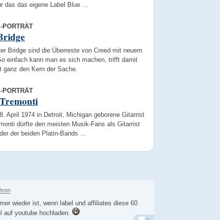
ür das das eigene Label Blue …
E-PORTRÄT
Bridge
lter Bridge sind die Überreste von Creed mit neuem
o einfach kann man es sich machen, trifft damit
ht ganz den Kern der Sache.
E-PORTRÄT
Tremonti
. April 1974 in Detroit, Michigan geborene Gitarrist
onti dürfte den meisten Musik-Fans als Gitarrist
der der beiden Platin-Bands …
ahren
mer wieder ist, wenn label und affiliates diese 60
l auf youtube hochladen.
0