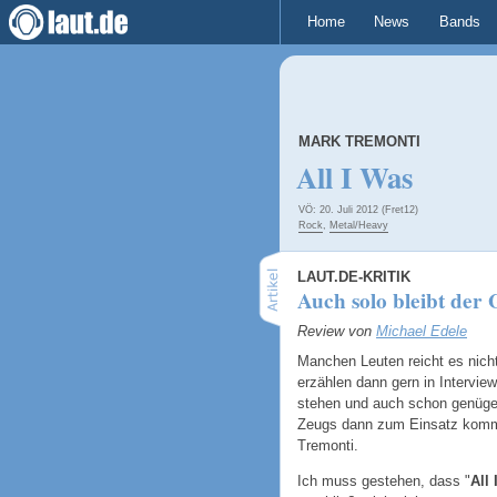
Home
News
Bands
MARK TREMONTI
All I Was
VÖ: 20. Juli 2012 (Fret12)
Rock
,
Metal/Heavy
LAUT.DE-KRITIK
Auch solo bleibt der 
Review von
Michael Edele
Manchen Leuten reicht es nicht
erzählen dann gern in Interview
stehen und auch schon genügen
Zeugs dann zum Einsatz komm
Tremonti.
Ich muss gestehen, dass "
All