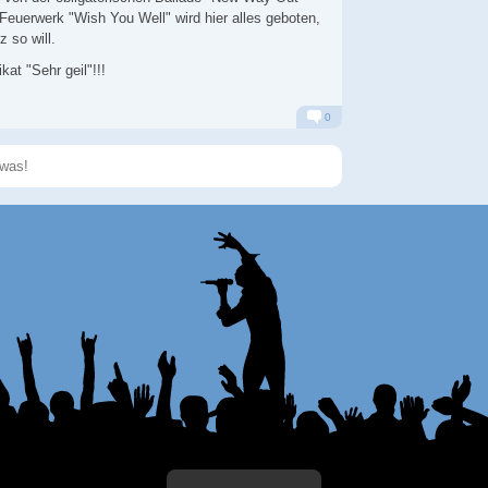
Feuerwerk "Wish You Well" wird hier alles geboten,
 so will.
kat "Sehr geil"!!!
0
Alarm
Antworten
Speichern