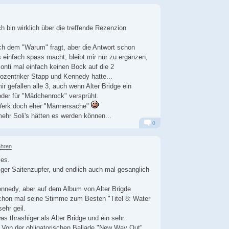
Alarm
Antworten
ch bin wirklich über die treffende Rezenzion
h dem "Warum" fragt, aber die Antwort schon
s einfach spass macht; bleibt mir nur zu ergänzen,
onti mal einfach keinen Bock auf die 2
gozentriker Stapp und Kennedy hatte...
mir gefallen alle 3, auch wenn Alter Bridge ein
oder für "Mädchenrock" versprüht.
 Werk doch eher "Männersache"
ehr Soli's hätten es werden können...
0
Alarm
Antworten
ahren
les.
siger Saitenzupfer, und endlich auch mal gesanglich
nnedy, aber auf dem Album von Alter Brigde
schon mal seine Stimme zum Besten "Titel 8: Water
ehr geil.
s thrashiger als Alter Bridge und ein sehr
 Von der obligatorischen Ballade "New Way Out"