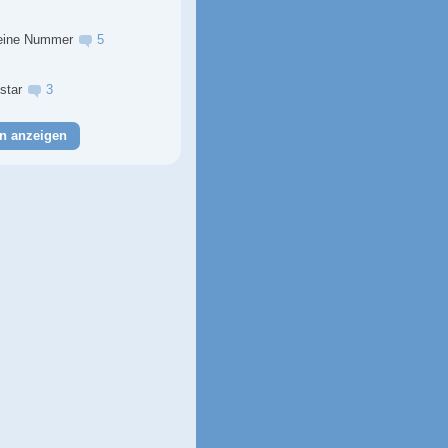
eine Nummer
5
lstar
3
n anzeigen