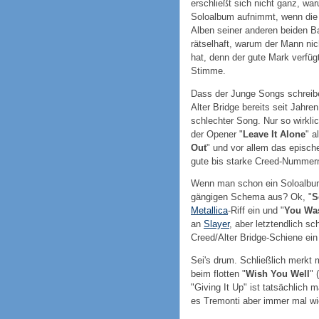
erschließt sich nicht ganz, wa
Soloalbum aufnimmt, wenn die
Alben seiner anderen beiden B
rätselhaft, warum der Mann ni
hat, denn der gute Mark verfüg
Stimme.
Dass der Junge Songs schreibe
Alter Bridge bereits seit Jahren
schlechter Song. Nur so wirkli
der Opener "
Leave It Alone
" a
Out
" und vor allem das epische
gute bis starke Creed-Nummer
Wenn man schon ein Soloalbum
gängigen Schema aus? Ok, "
S
Metallica
-Riff ein und "
You Was
an
Slayer
, aber letztendlich sc
Creed/Alter Bridge-Schiene ei
Sei's drum. Schließlich merkt
beim flotten "
Wish You Well
" 
"Giving It Up" ist tatsächlich
es Tremonti aber immer mal wie