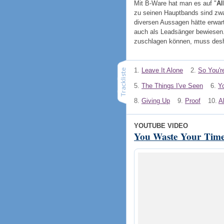
Mit B-Ware hat man es auf "
Al
zu seinen Hauptbands sind zwa
diversen Aussagen hätte erwar
auch als Leadsänger bewiesen.
zuschlagen können, muss desh
1.
Leave It Alone
2.
So You're
5.
The Things I've Seen
6.
Y
8.
Giving Up
9.
Proof
10.
A
YOUTUBE VIDEO
You Waste Your Tim