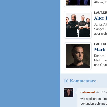
Album, f
LAUT.D
Alter 
Ja, ja. A
Sänger. S
aber nic
LAUT.D
Mark 
Der am 18
Mark Trem
und Grün
10 Kommentare
catweazel
Vor 14 J
wie niedlich das im
sekunden schnipse