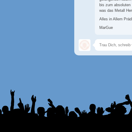
bis zum absoluten 
was das Metall Herz
Alles in Allem Prädi
MarGue