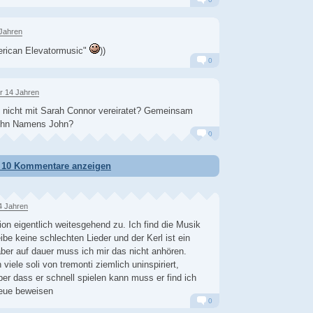
Alarm
Antworten
 Jahren
rican Elevatormusic"
))
0
Alarm
Antworten
r 14 Jahren
 nicht mit Sarah Connor vereiratet? Gemeinsam
Sohn Namens John?
0
Alarm
Antworten
e 10 Kommentare anzeigen
4 Jahren
on eigentlich weitesgehend zu. Ich find die Musik
eibe keine schlechten Lieder und der Kerl ist ein
aber auf dauer muss ich mir das nicht anhören.
viele soli von tremonti ziemlich uninspiriert,
ber dass er schnell spielen kann muss er find ich
neue beweisen
0