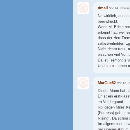
tfmail
Vor 14 Jahren
Ne wirklich, auch i
beeindruckt.
Wenn M. Edele nac
erkennt hat; weil e
dass der Herr Trem
selbstverliebten E
Nicht desto trotz, 
bisschen viel Von 
Da ist Tremonti's
Und ein bisschen m
MarGue82
Vor 12 J
Dieser Mann hat al
Er ist ein erstklas
im Vordergrund.
Nix gegen Miles Ke
(Fortress) gab er 
Rising". Da schon s
Im allgemeinen etwa
gelungenes Album.