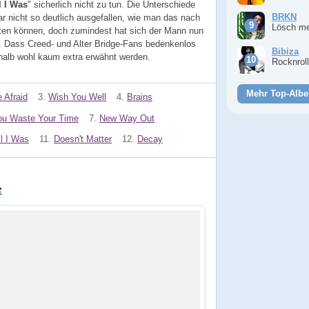
l I Was
" sicherlich nicht zu tun. Die Unterschiede
BRKN
r nicht so deutlich ausgefallen, wie man das nach
Lösch m
ten können, doch zumindest hat sich der Mann nun
 Dass Creed- und Alter Bridge-Fans bedenkenlos
Bibiza
alb wohl kaum extra erwähnt werden.
Rocknrol
Mehr Top-Albe
 Afraid
3.
Wish You Well
4.
Brains
ou Waste Your Time
7.
New Way Out
ll I Was
11.
Doesn't Matter
12.
Decay
e