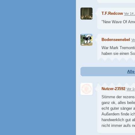
T.F.Redcow
Vor 14
"New Wave Of Ame
Bodenseenebel
Vo
War Mark Tremonti
haben sie einen 
All
Nutzer-23592
Vor 1
Stimme der rezensi
ganz ok, alles beil
echt guter sänger 
Außerdem finde ich 
handwerklich gut a
nicht immer aufs 