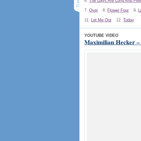
4.
The Days Are Long And Fille
7.
Over
8.
Flower Four
9.
L
11.
Let Me Out
12.
Today
YOUTUBE VIDEO
Maximilian Hecker –