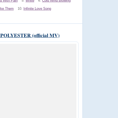
d With Pain
5.
White
6.
Cold Wind Blowing
ike Them
10.
Infinite Love Song
 POLYESTER (official MV)