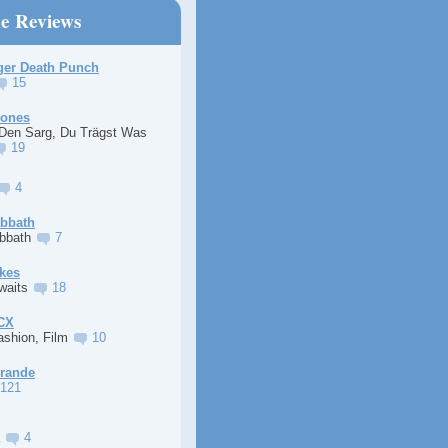
ne Reviews
ger Death Punch
15
Jones
 Den Sarg, Du Trägst Was
19
4
abbath
abbath
7
kes
Awaits
18
XCX
ashion, Film
10
Grande
121
a
4