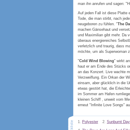
man ihn anrufen und sagen: "He
Auf jeden Fall ist diese Platte
Tode, die man stirbt, nach j
neugeboren zu fühlen. "
The Da
machen Gänsehaut und versetze
und Maximilian gibt mehr. Da 
überaus energiereiches Selbst
verletzlich und traurig, dass 
möchte, um als Superwoman zur
"
Cold Wind Blowing
" wirkt a
haut er am Ende des Stücks ord
an das Konzert. Live wachte m
Verzweiflung. Ein Orkan der W
einsam, aber glücklich in die 
etwas gestört hat, die Erleich
im Sommer am Hafen rumliegen
kleinen Schiff , unweit vom Me
erneut "Infinite Love Songs" au
1.
Polyester
2.
Sunburnt Day