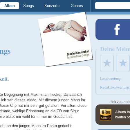
Alben
Songs
Konzerte
Genres
Deine Mein
ongs
★
★
eit.
Leserwertung:
Redaktionswertung:
ste Begegnung mit Maximilian Hecker. Da saß ich
. Ich sah dieses Video. Mit diesem jungen Mann im
Link zu unse
Dieser Clip hat mir sehr gut gefallen. Vor allem diese
Stimme, wohlige Erinnerung an die CD von Sigur
Album in
le bleibt mir wohl für immer im Gedächtnis.
kaufen o
mehr an den jungen Mann im Parka gedacht.