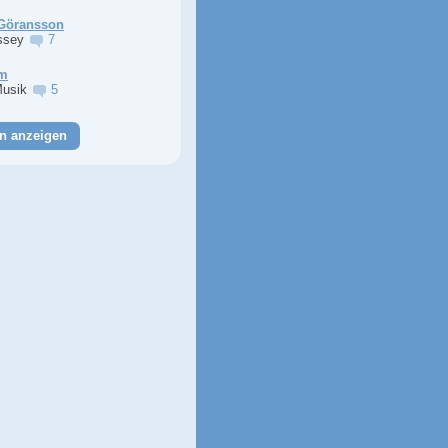
Göransson
ssey
7
im
Musik
5
n anzeigen