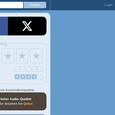
Login
ung
★
★
★
★
★
★
★
rem Kooperationspartner
 hoher Audio–Qualität
der streamen bei
Qobuz