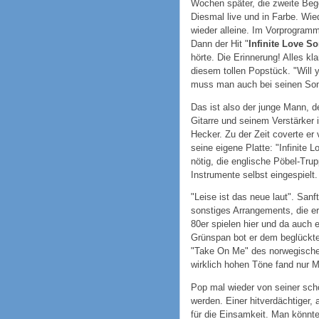
Wochen später, die zweite Be
Diesmal live und in Farbe. Wi
wieder alleine. Im Vorprogramm
Dann der Hit "
Infinite Love S
hörte. Die Erinnerung! Alles k
diesem tollen Popstück. "Will 
muss man auch bei seinen So
Das ist also der junge Mann, d
Gitarre und seinem Verstärker
Hecker. Zu der Zeit coverte er
seine eigene Platte: "Infinite
nötig, die englische Pöbel-Trupp
Instrumente selbst eingespielt.
"Leise ist das neue laut". Sanf
sonstiges Arrangements, die er
80er spielen hier und da auch e
Grünspan bot er dem beglückte
"Take On Me" des norwegischen 
wirklich hohen Töne fand nur M
Pop mal wieder von seiner schö
werden. Einer hitverdächtiger,
für die Einsamkeit. Man könnte