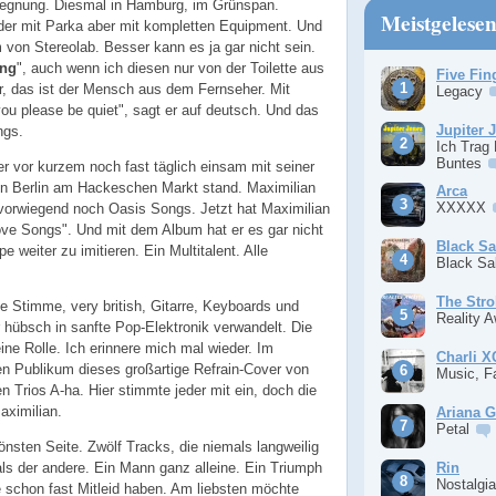
gegnung. Diesmal in Hamburg, im Grünspan.
Meistgelese
eder mit Parka aber mit kompletten Equipment. Und
 von Stereolab. Besser kann es ja gar nicht sein.
ong
", auch wenn ich diesen nur von der Toilette aus
Five Fin
lar, das ist der Mensch aus dem Fernseher. Mit
Legacy
you please be quiet", sagt er auf deutsch. Und das
Jupiter 
ngs.
Ich Trag
Buntes
er vor kurzem noch fast täglich einsam mit seiner
 in Berlin am Hackeschen Markt stand. Maximilian
Arca
XXXXX
 vorwiegend noch Oasis Songs. Jetzt hat Maximilian
 Love Songs". Und mit dem Album hat er es gar nicht
Black S
e weiter zu imitieren. Ein Multitalent. Alle
Black S
The Stro
te Stimme, very british, Gitarre, Keyboards und
Reality 
 hübsch in sanfte Pop-Elektronik verwandelt. Die
ine Rolle. Ich erinnere mich mal wieder. Im
Charli 
n Publikum dieses großartige Refrain-Cover von
Music, F
Trios A-ha. Hier stimmte jeder mit ein, doch die
aximilian.
Ariana 
Petal
nsten Seite. Zwölf Tracks, die niemals langweilig
Rin
 als der andere. Ein Mann ganz alleine. Ein Triumph
Nostalgi
 schon fast Mitleid haben. Am liebsten möchte