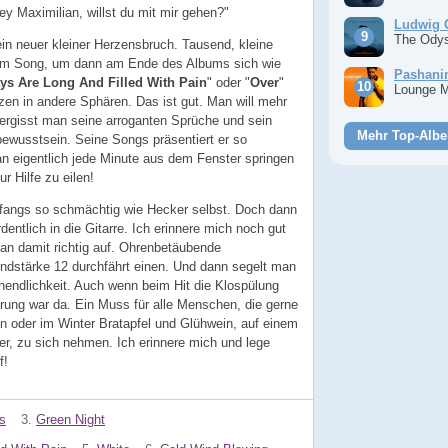
y Maximilian, willst du mit mir gehen?"
Ludwig 
The Ody
 ein neuer kleiner Herzensbruch. Tausend, kleine
edem Song, um dann am Ende des Albums sich wie
Pashan
ys Are Long And Filled With Pain
" oder "
Over
"
Lounge 
n in andere Sphären. Das ist gut. Man will mehr
vergisst man seine arroganten Sprüche und sein
Mehr Top-Albe
bewusstsein. Seine Songs präsentiert er so
man eigentlich jede Minute aus dem Fenster springen
 Hilfe zu eilen!
nfangs so schmächtig wie Hecker selbst. Doch dann
entlich in die Gitarre. Ich erinnere mich noch gut
an damit richtig auf. Ohrenbetäubende
indstärke 12 durchfährt einen. Und dann segelt man
Unendlichkeit. Auch wenn beim Hit die Klospülung
terung war da. Ein Muss für alle Menschen, die gerne
 oder im Winter Bratapfel und Glühwein, auf einem
er, zu sich nehmen. Ich erinnere mich und lege
f!
s
3.
Green Night