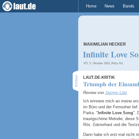
Home
News
Bands
MAXIMILIAN HECKER
Infinite Love S
VÖ: 5. Oktober 2001 (Kitty-Yo)
LAUT.DE-KRITIK
Triumph der Einsamk
Review von
Jasmin Lütz
Ich erinnere mich an meine er
im Büro und der Fernseher lief
Parka. "
Infinite Love Song
". 
traurigschöne Melodie, diese 
Rós. Gänsehaut und die Textzei
Dann habe ich erst mal nicht 