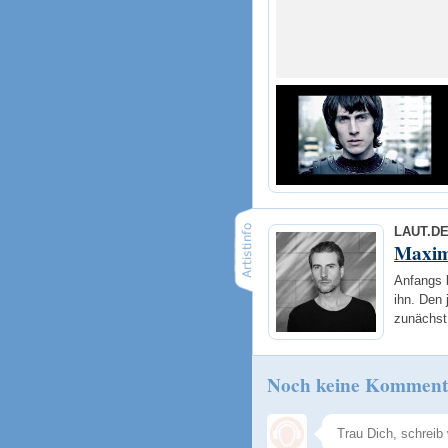
LAUT.D
Maxim
Anfangs l
ihn. Den 
zunächst
Noch keine Komment