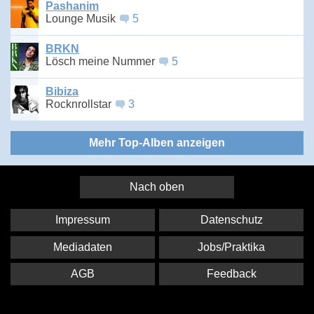
Pashanim
Lounge Musik
5
BRKN
Lösch meine Nummer
5
Bibiza
Rocknrollstar
3
Mehr Top-Alben anzeigen
Nach oben
Impressum
Datenschutz
Mediadaten
Jobs/Praktika
AGB
Feedback