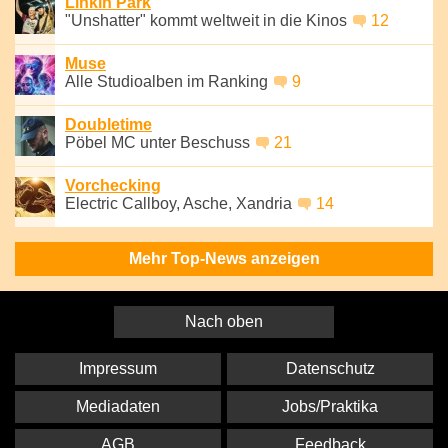
Linkin Park
"Unshatter" kommt weltweit in die Kinos
12
Muse
Alle Studioalben im Ranking
9
Doubletime
Pöbel MC unter Beschuss
21
Vorchecking
Electric Callboy, Asche, Xandria
14
Mehr Top-News anzeigen
Nach oben
Impressum
Datenschutz
Mediadaten
Jobs/Praktika
AGB
Feedback