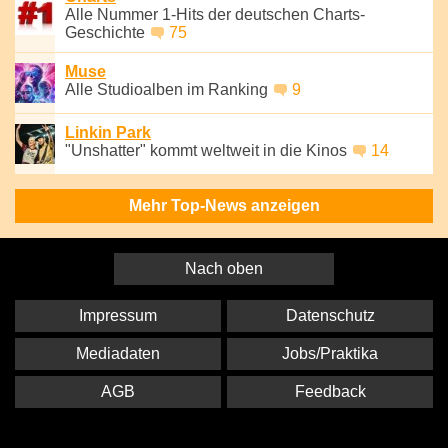
Alle Nummer 1-Hits der deutschen Charts-
Geschichte
75
Muse
Alle Studioalben im Ranking
9
Linkin Park
"Unshatter" kommt weltweit in die Kinos
14
Mehr Top-News anzeigen
Nach oben
Impressum
Datenschutz
Mediadaten
Jobs/Praktika
AGB
Feedback