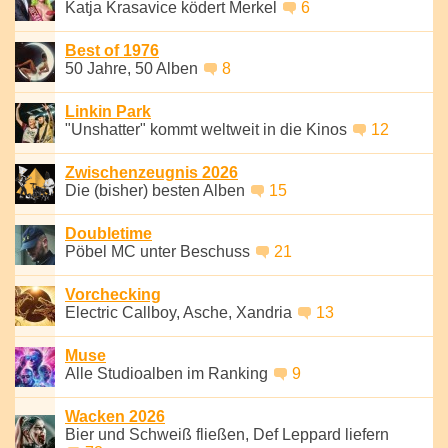
Katja Krasavice ködert Merkel
6
Best of 1976
50 Jahre, 50 Alben
8
Linkin Park
"Unshatter" kommt weltweit in die Kinos
12
Zwischenzeugnis 2026
Die (bisher) besten Alben
15
Doubletime
Pöbel MC unter Beschuss
21
Vorchecking
Electric Callboy, Asche, Xandria
13
Muse
Alle Studioalben im Ranking
9
Wacken 2026
Bier und Schweiß fließen, Def Leppard liefern