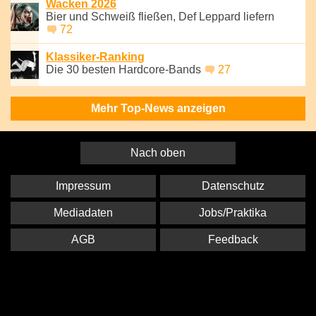
Wacken 2026
Bier und Schweiß fließen, Def Leppard liefern
72
Klassiker-Ranking
Die 30 besten Hardcore-Bands
27
Mehr Top-News anzeigen
Nach oben
Impressum
Datenschutz
Mediadaten
Jobs/Praktika
AGB
Feedback