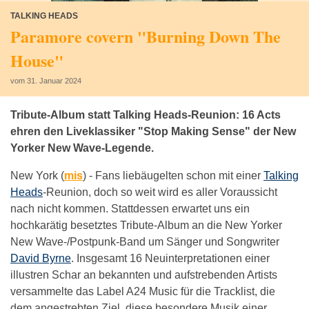
TALKING HEADS
Paramore covern "Burning Down The
House"
vom 31. Januar 2024
Tribute-Album statt Talking Heads-Reunion: 16 Acts
ehren den Liveklassiker "Stop Making Sense" der New
Yorker New Wave-Legende.
New York (
mis
) -
Fans liebäugelten schon mit einer
Talking
Heads
-Reunion, doch so weit wird es aller Voraussicht
nach nicht kommen. Stattdessen erwartet uns ein
hochkarätig besetztes Tribute-Album an die New Yorker
New Wave-/Postpunk-Band um Sänger und Songwriter
David Byrne
. Insgesamt 16 Neuinterpretationen einer
illustren Schar an bekannten und aufstrebenden Artists
versammelte das Label A24 Music für die Tracklist, die
dem angestrebten Ziel, diese besondere Musik einer