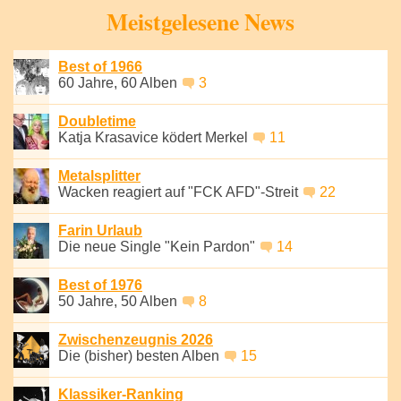
Meistgelesene News
Best of 1966
60 Jahre, 60 Alben
3
Doubletime
Katja Krasavice ködert Merkel
11
Metalsplitter
Wacken reagiert auf "FCK AFD"-Streit
22
Farin Urlaub
Die neue Single "Kein Pardon"
14
Best of 1976
50 Jahre, 50 Alben
8
Zwischenzeugnis 2026
Die (bisher) besten Alben
15
Klassiker-Ranking