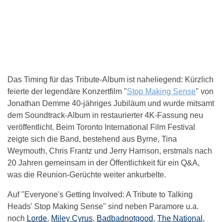
Das Timing für das Tribute-Album ist naheliegend: Kürzlich
feierte der legendäre Konzertfilm "
Stop Making Sense
" von
Jonathan Demme 40-jähriges Jubiläum und wurde mitsamt
dem Soundtrack-Album in restaurierter 4K-Fassung neu
veröffentlicht. Beim Toronto International Film Festival
zeigte sich die Band, bestehend aus Byrne, Tina
Weymouth, Chris Frantz und Jerry Harrison, erstmals nach
20 Jahren gemeinsam in der Öffentlichkeit für ein Q&A,
was die Reunion-Gerüchte weiter ankurbelte.
Auf "Everyone's Getting Involved: A Tribute to Talking
Heads' Stop Making Sense" sind neben Paramore u.a.
noch
Lorde
,
Miley Cyrus
,
Badbadnotgood
,
The National
,