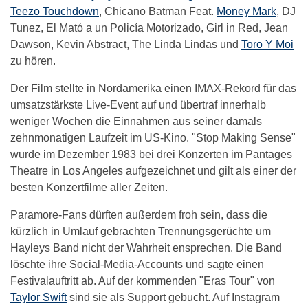
Teezo Touchdown
, Chicano Batman Feat.
Money Mark
, DJ
Tunez, El Mató a un Policía Motorizado, Girl in Red, Jean
Dawson, Kevin Abstract, The Linda Lindas und
Toro Y Moi
zu hören.
Der Film stellte in Nordamerika einen IMAX-Rekord für das
umsatzstärkste Live-Event auf und übertraf innerhalb
weniger Wochen die Einnahmen aus seiner damals
zehnmonatigen Laufzeit im US-Kino. "Stop Making Sense"
wurde im Dezember 1983 bei drei Konzerten im Pantages
Theatre in Los Angeles aufgezeichnet und gilt als einer der
besten Konzertfilme aller Zeiten.
Paramore-Fans dürften außerdem froh sein, dass die
kürzlich in Umlauf gebrachten Trennungsgerüchte um
Hayleys Band nicht der Wahrheit ensprechen. Die Band
löschte ihre Social-Media-Accounts und sagte einen
Festivalauftritt ab. Auf der kommenden "Eras Tour" von
Taylor Swift
sind sie als Support gebucht. Auf Instagram