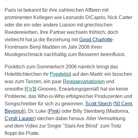
Paris ist bekannt für ihre zahlreichen Affären mit
prominenten Kollegen wie Leonardo DiCaprio, Nick Carter
oder die ein oder andere Liaison mit griechischen
Reedereierben. Ihre Partner wechseln fröhlich, doch
vielleicht hat ja die Beziehung mit
Good Charlotte
-
Frontmann Benji Madden im Jahr 2008 ihren
Musikgeschmack nachhaltig zum Besseren beeinflusst.
Pünktlich zum Sommerloch 2006 nämlich bringt das
Hoteltöchterchen ihr
Popdebüt
auf den Markt: ein bisschen
was zum Tanzen, ein paar
Reggaevariationen
und
smoothe
R'n'B
-Grooves. Erwartungsgemäß hat sie keine
Probleme, das Who-is-Who erfolgreicher Produzenten und
Songschreiber für sich zu gewinnen.
Scott Storch
(
50 Cent
,
Beyoncé
), Dr. Luke (
Pink
) oder Billy Steinberg (Madonna,
Cyndi Lauper
) stechen dabei heraus. Aller Vermarktung
und dem Video zur Single "Stars Are Blind" zum Trotz
floppt die Platte.