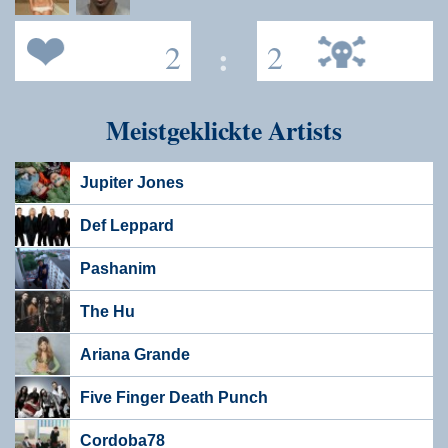
2
:
2
Meistgeklickte Artists
Jupiter Jones
Def Leppard
Pashanim
The Hu
Ariana Grande
Five Finger Death Punch
Cordoba78