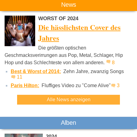
Das könnte Dich auch interessieren:
News
WORST OF 2024
Die hässlichsten Cover des
Jahres
Die größten optischen
Lady Gaga
Jennifer Lopez
Robyn
Geschmacksverirrungen aus Pop, Metal, Schlager, Hip
Hop und das Schlechteste von allem anderen.
8
Best & Worst of 2014:
Zehn Jahre, zwanzig Songs
11
Paris Hilton:
Fluffiges Video zu "Come Alive"
3
Alle News anzeigen
Alben
2024