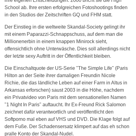
ihre eigenen Entscheidungen. 2000 bricht sie die High
School ab. Ihre ersten erfolgreichen Fotoshootings finden
in den Studios der Zeitschriften GQ und FHM statt.
Der Einstieg in die weltweite Skandal-Society gelingt ihr
mit einem Paparazzi-Schnappschuss, auf dem man die
Millionenerbin in einem knappen Minirock sieht,
offensichtlich ohne Unterwäsche. Dies soll allerdings nicht
der letzte sexy Auftritt in der Öffentlichkeit bleiben.
Die Einschaltquote der US-Serie "The Simple Life" (Paris
Hilton an der Seite ihrer damaligen Freundin Nicole
Richie, die das ländliche Leben auf einer Farm in Altus in
Arkansas erforschen) saust 2003 in die Höhe, nachdem
ein Privatvideo von Paris mit dem sensationellen Namen
"1 Night In Paris" auftaucht. Ihr Ex-Freund Rick Salomon
zeichnet dafür verantwortlich und veröffentlicht den
Softporno mal eben auf VHS und DVD. Die Klage folgt auf
dem Fuße. Der Schadensersatz klimpert auf das eh schon
pralle Konto der Skandal-Nudel.