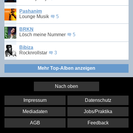
Pashanim
Lounge Musik
5
BRKN
Lösch meine Nummer
5
Bibiza
Rocknrollstar
3
Mehr Top-Alben anzeigen
Nach oben
Impressum
Datenschutz
Mediadaten
Jobs/Praktika
AGB
Feedback