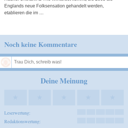
Englands neue Folksensation gehandelt werden,
etablieren die im …
Noch keine Kommentare
Speichern
Deine Meinung
★
★
★
★
★
Leserwertung:
Redaktionswertung: