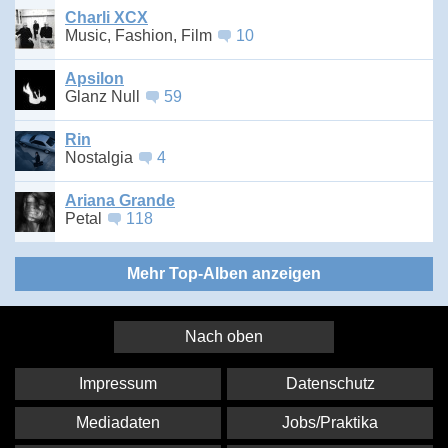
Charli XCX
Music, Fashion, Film
10
Apsilon
Glanz Null
59
Rin
Nostalgia
4
Ariana Grande
Petal
118
Mehr Top-Alben anzeigen
Nach oben
Impressum
Datenschutz
Mediadaten
Jobs/Praktika