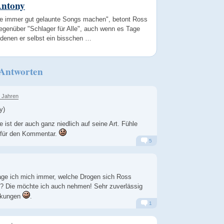
Antony
lte immer gut gelaunte Songs machen", betont Ross
egenüber "Schlager für Alle", auch wenn es Tage
 denen er selbst ein bisschen …
 Antworten
2 Jahren
y)
e ist der auch ganz niedlich auf seine Art. Fühle
t für den Kommentar.
5
Alarm
Antworten
rage ich mich immer, welche Drogen sich Ross
t? Die möchte ich auch nehmen! Sehr zuverlässig
rkungen
.
1
Alarm
Antworten