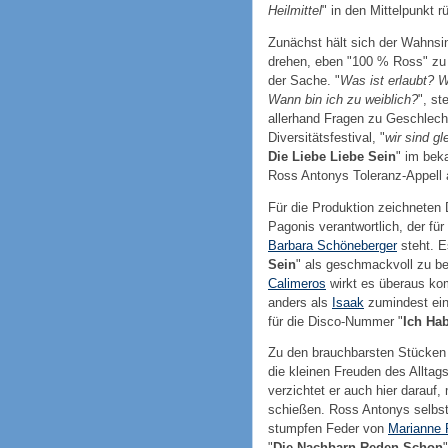
Heilmittel
" in den Mittelpunkt 
Zunächst hält sich der Wahnsin
drehen, eben "100 % Ross" zu g
der Sache. "
Was ist erlaubt? 
Wann bin ich zu weiblich?
", st
allerhand Fragen zu Geschlecht
Diversitätsfestival, "
wir sind g
Die Liebe Liebe Sein
" im be
Ross Antonys Toleranz-Appell 
Für die Produktion zeichneten 
Pagonis verantwortlich, der fü
Barbara Schöneberger
steht. E
Sein
" als geschmackvoll zu b
Calimeros
wirkt es überaus ko
anders als
Isaak
zumindest eine
für die Disco-Nummer "
Ich Hab
Zu den brauchbarsten Stücken 
die kleinen Freuden des Allta
verzichtet er auch hier darauf
schießen. Ross Antonys selbste
stumpfen Feder von
Marianne 
"
Die Nachbarn Reden Schon