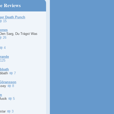
ne Reviews
ger Death Punch
15
Jones
 Den Sarg, Du Trägst Was
26
4
Grande
125
abbath
abbath
7
Göransson
ssey
8
im
Musik
5
lstar
3