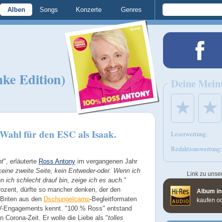
Alben
Songs
Konzerte
Genres
ke Edition)
Deine Mein
★
★
e Wahl für den ESC als Isaak.
Leserwertung:
Redaktionswertung:
ht
", erläuterte
Ross Antony
im vergangenen Jahr
 keine zweite Seite, kein Entweder-oder. Wenn ich
Link zu unse
nn ich schlecht drauf bin, zeige ich es auch.
"
ozent, dürfte so mancher denken, der den
Album in
 Briten aus den
Dschungelcamp
-Begleitformaten
kaufen o
TV-Engagements kennt. "100 % Ross" entstand
 Corona-Zeit. Er wolle die Liebe als "
tolles