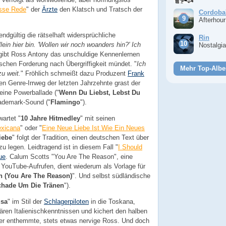
sse Rede
" der
Ärzte
den Klatsch und Tratsch der
Cordoba
Afterhou
 endgültig die rätselhaft widersprüchliche
Rin
llein hier bin. 'Wollen wir noch woanders hin?' Ich
Nostalgi
 gibt Ross Antony das unschuldige Kennenlernen
ischen Forderung nach Übergriffigkeit mündet. "
Ich
Mehr Top-Albe
zu weit.
" Fröhlich schmeißt dazu Produzent
Frank
n Genre-Irrweg der letzten Jahrzehnte grast der
 eine Powerballade ("
Wenn Du Liebst, Lebst Du
rademark-Sound ("
Flamingo
").
artet "
10 Jahre Hitmedley
" mit seinen
exicana
" oder "
Eine Neue Liebe Ist Wie Ein Neues
iebe
" folgt der Tradition, einen deutschen Text über
zu legen. Leidtragend ist in diesem Fall "
I Should
ue
. Calum Scotts "You Are The Reason", eine
e YouTube-Aufrufen, dient wiederum als Vorlage für
n (You Are The Reason)
". Und selbst südländische
chade Um Die Tränen
").
sa
" im Stil der
Schlagerpiloten
in die Toskana,
tären Italienischkenntnissen und kichert den halben
 der enthemmte, stets etwas nervige Ross. Und doch