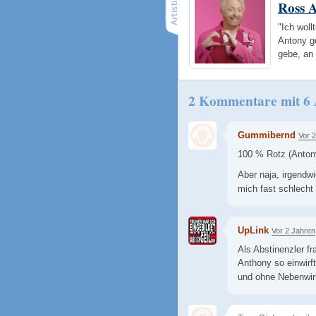
Ross 
"Ich wol
Antony g
gebe, an
2 Kommentare mit 6
Gummibernd
Vor 
100 % Rotz (Anton
Aber naja, irgendwi
mich fast schlech
UpLink
Vor 2 Jahren
Als Abstinenzler f
Anthony so einwirf
und ohne Nebenwi