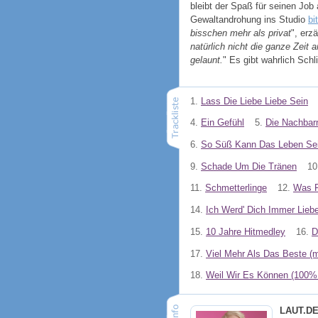
bleibt der Spaß für seinen Job
Gewaltandrohung ins Studio
bi
bisschen mehr als privat
", erz
natürlich nicht die ganze Zeit
gelaunt.
" Es gibt wahrlich Sch
1.
Lass Die Liebe Liebe Sein
4.
Ein Gefühl
5.
Die Nachbar
6.
So Süß Kann Das Leben Se
9.
Schade Um Die Tränen
10
11.
Schmetterlinge
12.
Was F
14.
Ich Werd' Dich Immer Lieb
15.
10 Jahre Hitmedley
16.
D
17.
Viel Mehr Als Das Beste (m
18.
Weil Wir Es Können (100%
LAUT.D