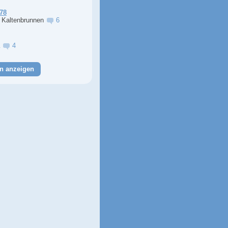
78
r Kaltenbrunnen
6
a
4
n anzeigen