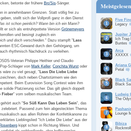
rücken, betonte der frühere
Bro'Sis
-Sänger.
Meistgelese
n in annehmbaren Grenzen. Statt völlig frei zu
eben, stellt sich der Vollprofi ganz in den Dienst
Five Fin
Was ist schon peinlich? Wann bin ich ein Mann?
Legacy
ellt er sich als entruhrpottete Version
Grönemeyers
Jupiter 
errollen und besingt zugleich ein
Ich Trag
leich und doch verschieden.
" Dazu stampft "
Lass
Buntes
kannten ESC-Gewand durch den Gehörgang, um
Arca
auch rhythmisch Nachdruck zu verleihen.
XXXXX
DSDS-Veteran Philippe Heithier und Claudio
Ariana 
r Pop-Schlager von
Mark Keller
,
Conchita Wurst
oder
Petal
s wäre zu viel gesagt, "
Lass Die Liebe Liebe
ezeichnen, doch neben Chartstürmern wie den
Black S
mpetent. Beim Eurovision Song Contest wäre ihm
Black S
 solide Platzierung sicher. Das gilt gleich doppelt
 Fieber
" vom selben musikalischen Team.
Ludwig 
The Ody
gehört auch "
So Süß Kann Das Leben Sein
", das
gs zelebriert. Passend zum fein abgesteckten Thema
Pashan
Lounge 
, musikalisch aus allen Rohren der Konfettikanone zu
rklärtes Lieblingslied "Ich Liebe Die Liebe" aus der
Bibiza
Rosenberg
kippt schon in Richtung Wiesn. Und
Rocknrol
" verfolgt als wohlwollende, aber hoffnungslos