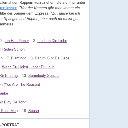
 allemal den Rappern vorzuziehen, die sich nur unter
tten lassen
. "
Vor der Kamera gibt man immer ein
ählte der Sänger dem Express. "
Zu Hause bin ich
 am Springen und Hüpfen, aber auch da meist gut
limmeres.
2.
Ich Hab Fieber
3.
Ich Lieb Die Liebe
n Reden Schon
in
7.
Flamingo
8.
Darum Gibt Es Liebe
.
Wenn Du Liebst, Lebst Du Laut
ür Ein Tag
13.
Somebody Special
en (You Are The Reason)
anke
it Eloy De Jong)
 Ross Mix)
19.
Scusa
E-PORTRÄT