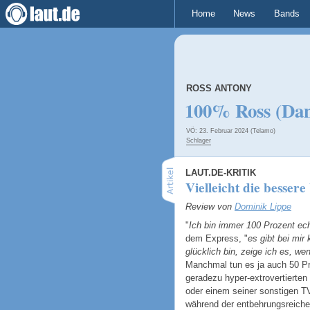
Home
News
Bands
ROSS ANTONY
100% Ross (Dan
VÖ: 23. Februar 2024 (Telamo)
Schlager
LAUT.DE-KRITIK
Vielleicht die besser
Review von
Dominik Lippe
"
Ich bin immer 100 Prozent ec
dem Express, "
es gibt bei mir
glücklich bin, zeige ich es, we
Manchmal tun es ja auch 50 Pr
geradezu hyper-extrovertierten
oder einem seiner sonstigen 
während der entbehrungsreichen