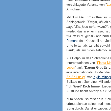
verschlagerte Variante von "
La
Anwohner.
Mit "
Ein Gefühl
" eröffnet sich
Schlagerwelt. "
Fragst, ob ich a
sag': 'Wie, jetzt echt, wozu?'
",
wieder, das in einer masochist
will, dass du gehst - und zwar 
Ramond
das Karussell an. Jede
Brite fortan ab. Es gibt sowohl
Laut
") als auch den Telamo-T
Als Potpourri des Schreckens w
Interpretationen von "
Fiesta M
Leben
" auf. "
Darum Gibt Es L
eine internationale Hit-Melodie 
Be So Lucky
" von
Kylie Minog
Ballade mit über einer Milliard
"
Ich Werd' Dich Immer Liebe
Ausflüge tischt Antony auf ("
S
Zum Abschluss reist er in "
Scu
erfreut sich an seinen rudimen
Song durch. Da ist er wieder,