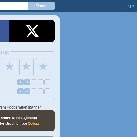
Login
ung
★
★
★
★
★
★
★
rem Kooperationspartner
 hoher Audio–Qualität
der streamen bei
Qobuz