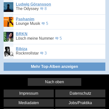
Ludwig Göransson
The Odyssey
8
Pashanim
Lounge Musik
5
BRKN
Lösch meine Nummer
5
Bibiza
Rocknrollstar
3
Mehr Top-Alben anzeigen
Nach oben
Impressum
Datenschutz
Mediadaten
Jobs/Praktika