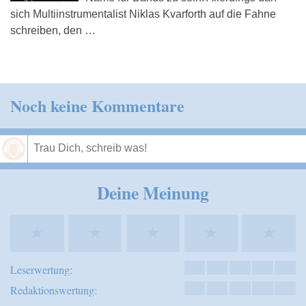
sich Multiinstrumentalist Niklas Kvarforth auf die Fahne
schreiben, den …
Noch keine Kommentare
Speichern
Deine Meinung
★
★
★
★
★
Leserwertung:
Redaktionswertung: