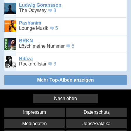
Ludwig Göransson
The Odyssey
8
Pashanim
Lounge Musik
5
BRKN
Lösch meine Nummer
5
Bibiza
Rocknrollstar
3
Mehr Top-Alben anzeigen
Nach oben
Impressum
Datenschutz
Mediadaten
Jobs/Praktika