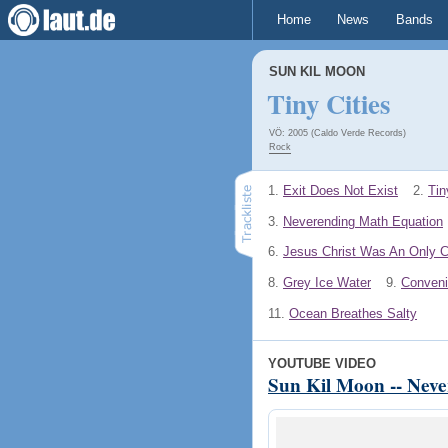
Home
News
Bands
SUN KIL MOON
Tiny Cities
VÖ: 2005 (Caldo Verde Records)
Rock
1.
Exit Does Not Exist
2.
Tin
3.
Neverending Math Equation
6.
Jesus Christ Was An Only C
8.
Grey Ice Water
9.
Conveni
11.
Ocean Breathes Salty
YOUTUBE VIDEO
Sun Kil Moon -- Nev