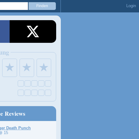
Login
ung
★
★
★
ne Reviews
ger Death Punch
15