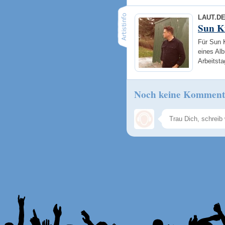
LAUT.D
Sun K
Für Sun K
eines Alb
Arbeitsta
Noch keine Komment