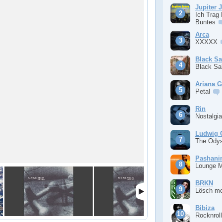
Jupiter 
Ich Trag
Buntes
Arca
XXXXX
Black S
Black S
Ariana 
Petal
Rin
Nostalgi
Ludwig 
The Ody
Pashan
Lounge 
BRKN
Lösch m
Bibiza
Rocknrol