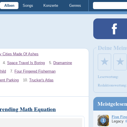
Alben
Songs
Konzerte
Genres
Deine Mein
y Cities Made Of Ashes
★
★
4.
Space Travel Is Boring
5.
Dramamine
hild
7.
Four Fingered Fisherman
Leserwertung:
ent Parking
10.
Trucker's Atlas
Redaktionswertung:
Meistgelese
erending Math Equation
Five Fin
Legacy