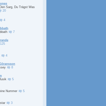
Jones
 Den Sarg, Du Trägst Was
20
4
abbath
abbath
7
Grande
125
a
4
Göransson
ssey
8
im
Musik
5
eine Nummer
5
lstar
3