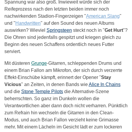
Spannung war also groß. Inwieweit würde sich der
Reifeprozess nach den letzten beiden immer noch
nachwirkenden Stadion-Fingerzeigen "
American Slang
"
und "
Handwritten
" auf den Sound des neuen Albums
auswirken? Wieviel
Springsteen
steckt noch in "
Get Hurt
"?
Die Ohren sind jedenfalls gespitzt und kriegen gleich zu
Beginn des neuen Schaffens ordentlich neues Futter
serviert.
Mit düsteren
Grunge
-Gitarren, schleppenden Drums und
einem Brian Fallon am Mikrofon, der sich durch verzerrte
Effekt-Einschübe kämpft, erinnert der Opener "
Stay
Vicious
" an Zeiten, in denen Bands wie
Alice In Chains
und die
Stone Temple Pilots
die Alternative-Szene
beherrschten. So ganz im Dunkeln wollen die
Verantwortlichen aber dann doch nicht verharren. Pünktlich
zum Refrain hin wechseln die Gitarren in den Clean-
Modus, und auch Brian Fallon verzieht keine Grimasse
mehr. Mit einem Lächeln im Gesicht lädt er zum lockeren