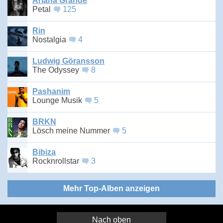
Ariana Grande
Petal
125
Rin
Nostalgia
4
Ludwig Göransson
The Odyssey
8
Pashanim
Lounge Musik
5
BRKN
Lösch meine Nummer
5
Bibiza
Rocknrollstar
3
Mehr Top-Alben anzeigen
Nach oben