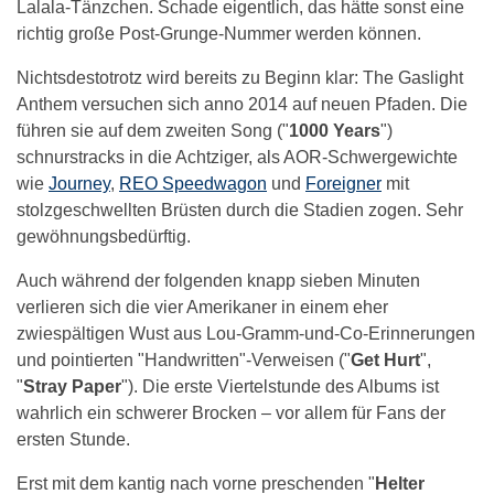
Lalala-Tänzchen. Schade eigentlich, das hätte sonst eine
richtig große Post-Grunge-Nummer werden können.
Nichtsdestotrotz wird bereits zu Beginn klar: The Gaslight
Anthem versuchen sich anno 2014 auf neuen Pfaden. Die
führen sie auf dem zweiten Song ("
1000 Years
")
schnurstracks in die Achtziger, als AOR-Schwergewichte
wie
Journey
,
REO Speedwagon
und
Foreigner
mit
stolzgeschwellten Brüsten durch die Stadien zogen. Sehr
gewöhnungsbedürftig.
Auch während der folgenden knapp sieben Minuten
verlieren sich die vier Amerikaner in einem eher
zwiespältigen Wust aus Lou-Gramm-und-Co-Erinnerungen
und pointierten "Handwritten"-Verweisen ("
Get Hurt
",
"
Stray Paper
"). Die erste Viertelstunde des Albums ist
wahrlich ein schwerer Brocken – vor allem für Fans der
ersten Stunde.
Erst mit dem kantig nach vorne preschenden "
Helter