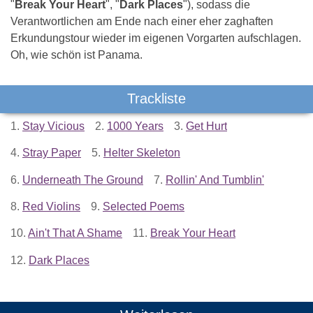
"
Break Your Heart
", "
Dark Places
"), sodass die
Verantwortlichen am Ende nach einer eher zaghaften
Erkundungstour wieder im eigenen Vorgarten aufschlagen.
Oh, wie schön ist Panama.
Trackliste
1.
Stay Vicious
2.
1000 Years
3.
Get Hurt
4.
Stray Paper
5.
Helter Skeleton
6.
Underneath The Ground
7.
Rollin' And Tumblin'
8.
Red Violins
9.
Selected Poems
10.
Ain't That A Shame
11.
Break Your Heart
12.
Dark Places