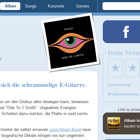
Alben
Songs
Konzerte
Genres
Deine Mein
)
★
★
sich die schrammelige E-Gitarre.
Leserwertung:
Redaktionswertung:
our um den Globus alles bewegen kann, beweisen
put "Ode To J.Smith". Ungeahnte Energien
Link zu unse
r Schotten dazu nutzten, die Platte in rund sechs
Album in
kaufen o
reitet die selbst ernannte
unsichtbare Band
neue
biografische Details klingen sie nun ungemein