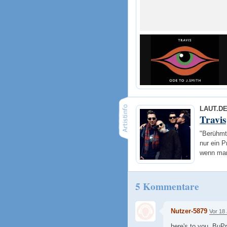
LAUT.D
Travis
"Berühmt
nur ein P
wenn man 
5 Kommentare
Nutzer-5879
Vor 18
here's to you, BuP