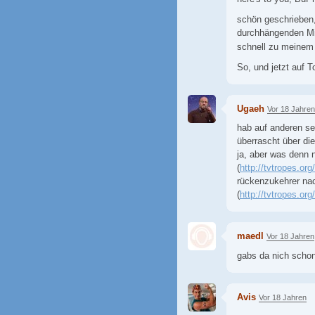
schön geschrieben,
durchhängenden Mit
schnell zu meinem
So, und jetzt auf T
Ugaeh
Vor 18 Jahren
hab auf anderen se
überrascht über die
ja, aber was denn 
(
http://tvtropes.o
rückenzukehrer nac
(
http://tvtropes.o
maedl
Vor 18 Jahren
gabs da nich schon
Avis
Vor 18 Jahren