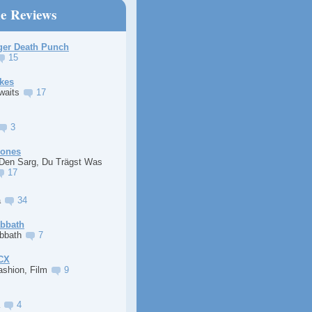
ne Reviews
ger Death Punch
15
kes
Awaits
17
3
Jones
 Den Sarg, Du Trägst Was
17
a
34
abbath
abbath
7
XCX
ashion, Film
9
a
4