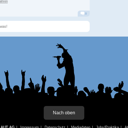
Jahren
0
Alarm
Antworten
Speichern
Nach oben
LAUT AG
Impressum
Datenschutz
Mediadaten
Jobs/Praktika
A