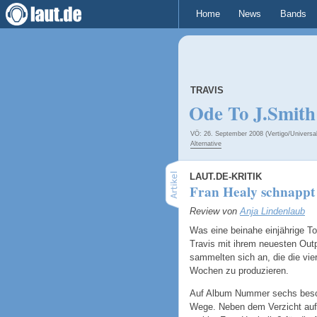
Home
News
Bands
TRAVIS
Ode To J.Smith
VÖ: 26. September 2008 (Vertigo/Universal
Alternative
LAUT.DE-KRITIK
Fran Healy schnappt 
Review von
Anja Lindenlaub
Was eine beinahe einjährige T
Travis mit ihrem neuesten Out
sammelten sich an, die die vie
Wochen zu produzieren.
Auf Album Nummer sechs besch
Wege. Neben dem Verzicht auf 