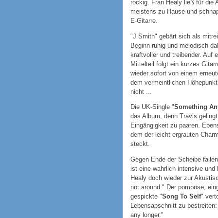
rockig. Fran Healy ließ für di
meistens zu Hause und schnapp
E-Gitarre.
"J Smith" gebärt sich als mitr
Beginn ruhig und melodisch dah
kraftvoller und treibender. Au
Mittelteil folgt ein kurzes Git
wieder sofort von einem erneut
dem vermeintlichen Höhepunkt
nicht ...
Die UK-Single "
Something An
das Album, denn Travis gelingt 
Eingängigkeit zu paaren. Eben
dem der leicht ergrauten Charm
steckt.
Gegen Ende der Scheibe fallen 
ist eine wahrlich intensive und
Healy doch wieder zur Akustisch
not around." Der pompöse, ein
gespickte "
Song To Self
" ver
Lebensabschnitt zu bestreiten:
any longer."