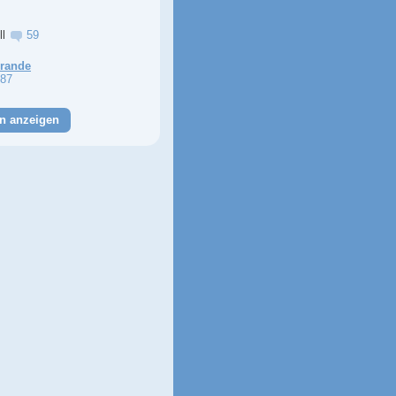
ll
59
Grande
87
n anzeigen