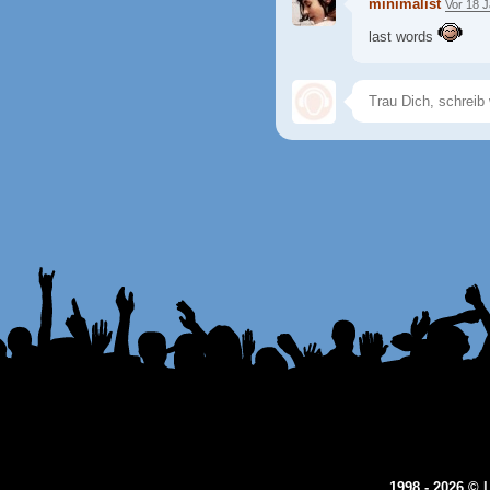
minimalist
Vor 18 
last words
1998 - 2026 ©