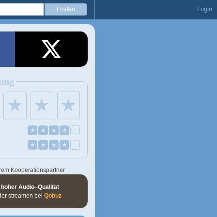
Login
ung
★
★
★
★
★
★
★
★
★
★
★
rem Kooperationspartner
 hoher Audio–Qualität
der streamen bei
Qobuz