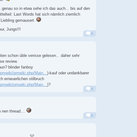
 genau so in etwa sehe ich das auch... bis auf den
telteil: Last Words hat sich nämlich ziemlich
 Liebling gemausert.
our, Jungs!!!
0
Alarm
Antworten
iten schon üble verisse gelesen... daher sehr
se review.
nun? blinder fanboy
rg/pmwiki/pmwiki.php/Main…
)-kauf oder undankbarer
h erneuerlichen stilbruch
rg/pmwiki/pmwiki.php/Main…
)?
0
Alarm
Antworten
 nen thread....
0
Alarm
Antworten