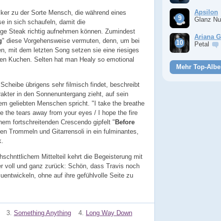
Apsilon
siker zu der Sorte Mensch, die während eines
Glanz Nu
 in sich schaufeln, damit die
e Steak richtig aufnehmen können. Zumindest
Ariana 
g
" diese Vorgehensweise vermuten, denn, um bei
Petal
n, mit dem letzten Song setzen sie eine riesiges
en Kuchen. Selten hat man Healy so emotional
Mehr Top-Albe
Scheibe übrigens sehr filmisch findet, beschreibt
akter in den Sonnenuntergang zieht, auf sein
em geliebten Menschen spricht. "I take the breathe
e the tears away from your eyes / I hope the fire
inem fortschreitenden Crescendo gipfelt "
Before
den Trommeln und Gitarrensoli in ein fulminantes,
k.
chnttlichem Mittelteil kehrt die Begeisterung mit
r voll und ganz zurück: Schön, dass Travis noch
zuentwickeln, ohne auf ihre gefühlvolle Seite zu
3.
Something Anything
4.
Long Way Down