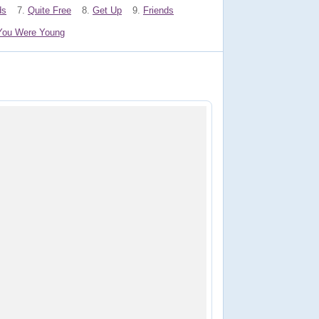
ds
7.
Quite Free
8.
Get Up
9.
Friends
You Were Young