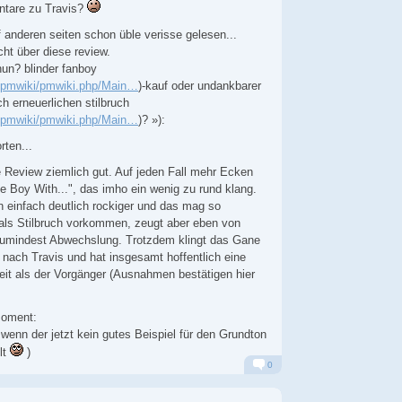
tare zu Travis?
anderen seiten schon üble verisse gelesen...
cht über diese review.
nun? blinder fanboy
rg/pmwiki/pmwiki.php/Main…
)-kauf oder undankbarer
h erneuerlichen stilbruch
rg/pmwiki/pmwiki.php/Main…
)? »):
ten...
die Review ziemlich gut. Auf jeden Fall mehr Ecken
e Boy With...", das imho ein wenig zu rund klang.
n einfach deutlich rockiger und das mag so
als Stilbruch vorkommen, zeugt aber eben von
zumindest Abwechslung. Trotzdem klingt das Gane
nach Travis und hat insgesamt hoffentlich eine
eit als der Vorgänger (Ausnahmen bestätigen hier
Moment:
wenn der jetzt kein gutes Beispiel für den Grundton
lt
)
0
Alarm
Antworten