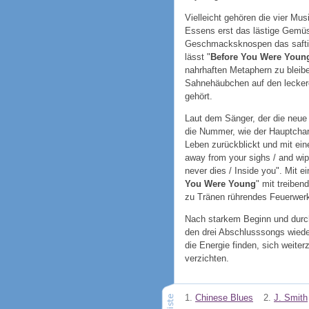
Vielleicht gehören die vier Mu
Essens erst das lästige Gemüse
Geschmacksknospen das saftig
lässt "
Before You Were Youn
nahrhaften Metaphern zu bleibe
Sahnehäubchen auf den lecker
gehört.
Laut dem Sänger, der die neue 
die Nummer, wie der Hauptchar
Leben zurückblickt und mit ein
away from your sighs / and wip
never dies / Inside you". Mit e
You Were Young
" mit treiben
zu Tränen rührendes Feuerwer
Nach starkem Beginn und durchs
den drei Abschlusssongs wiede
die Energie finden, sich weiter
verzichten.
1.
Chinese Blues
2.
J. Smith