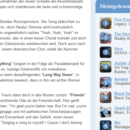
e Aufnahmen der neuen Scheibe die Akustikklampfe
Meistgelese
te sich stattdessen die laute und schrammelige
Five Fin
eißendes Rockoperstück. Der Song plätschert zu
Legacy
in, doch Healys Stimme wird kontinuierlich
f ein ungewöhnlich rauhes "Yeah, Yeah, Yeah" im
The Stro
arrensolo, das in einen leisen Choral mündet und doch
Reality 
en Gitarrensolo unterbrochen wird. Doch auch nach
Arca
, einem dramatischen Chor, endet die Nummer
XXXXX
Jupiter 
ything
" fungiert in der Folge als Paradebeispiel für
Ich Trag
es, kantige Gitarrenriffs mit melodiöser
Buntes
so beim darauffolgenden "
Long Way Down
", in
Amigos
ebolzen beweist, dass in ihm ein echter Rocker
Cleopatr
Black S
Travis dann doch in alte Muster zurück. "
Friends
"
Black S
 berührende Ode an die Freundschaft. Hier greift
en: "I'm glad you're better now. But I'm sad, you're
Charli 
gängige und mit pathetischen Streicherpassagen
Music, F
tont Einsamkeit und das Gefühl, einen neuen
Rin
 "Singing a song to myself / Cause I don’t belong
Nostalgi