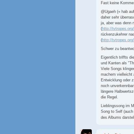
Fast keine Kommen
@Ugaeh (« hab auf 
daher sehr überras
ja, aber was denn 
(
http://tvtropes.o
rückenzukehrer nac
(
http://tvtropes.o
Schwer zu beantwor
Eigentlich triffts 
und Kanten als "Th
Viele Songs klinge
machem vielleicht 
Entwicklung oder 
noch unverkennbar 
längere Halbwertsz
die Regel.
Lieblingssong im 
Song to Self (auch 
des Albums darstel