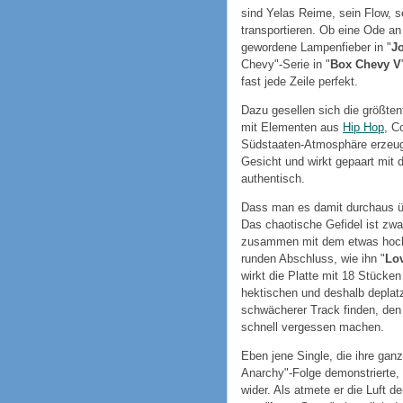
sind Yelas Reime, sein Flow, s
transportieren. Ob eine Ode an
gewordene Lampenfieber in "
J
Chevy"-Serie in "
Box Chevy V
fast jede Zeile perfekt.
Dazu gesellen sich die größtent
mit Elementen aus
Hip Hop
, C
Südstaaten-Atmosphäre erzeuge
Gesicht und wirkt gepaart mit 
authentisch.
Dass man es damit durchaus übe
Das chaotische Gefidel ist zwa
zusammen mit dem etwas hoch
runden Abschluss, wie ihn "
Lo
wirkt die Platte mit 18 Stücke
hektischen und deshalb deplatz
schwächerer Track finden, de
schnell vergessen machen.
Eben jene Single, die ihre gan
Anarchy"-Folge demonstrierte,
wider. Als atmete er die Luft 