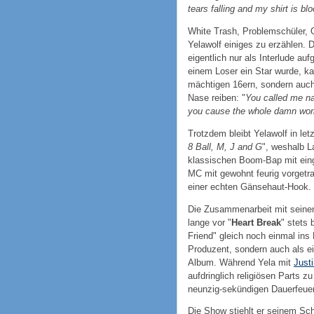
tears falling and my shirt is bl
White Trash, Problemschüler, O
Yelawolf einiges zu erzählen. Da
eigentlich nur als Interlude au
einem Loser ein Star wurde, ka
mächtigen 16ern, sondern auch i
Nase reiben: "
You called me na
you cause the whole damn world
Trotzdem bleibt Yelawolf in le
8 Ball, M, J and G
", weshalb 
klassischen Boom-Bap mit eing
MC mit gewohnt feurig vorgetr
einer echten Gänsehaut-Hook.
Die Zusammenarbeit mit seinem 
lange vor "
Heart Break
" stets
Friend" gleich noch einmal ins B
Produzent, sondern auch als 
Album. Während Yela mit
Just
aufdringlich religiösen Parts z
neunzig-sekündigen Dauerfeuer
Die Show stiehlt er seinem Sch