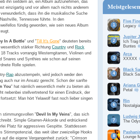
rieb ihn seitdem an, ein Album aufzunehmen, das
Meistgelese
st einzigartig und vor allem nach nichts anderem
 verwunderlich, dass ihn die musikalische Suche
 Nashville, Tennessee führte. In den
Five Fin
zweifellos fündig geworden, wie sein neues Album
Legacy
zeugt.
Jupiter 
y In A Bottle
" und "
Till It's Gone
" deuteten bereits
Ich Trag
Buntes
 wesentlich stärker Richtung
Country
und
Rock
18 Tracks vorrangig Westerngitarren, Violinen und
Arca
XXXXX
d Snares und Synthies wie schon auf seinen
dnete Rolle spielen.
Black S
Black S
try-
Rap
abzustempeln, wird jedoch weder den
ag auch nur im Ansatz gerecht. Schon der sanfte
Ariana 
n You
" hat nämlich wesentlich mehr zu bieten als
Petal
t nebenbei stellvertretend für einen Eindruck, der
ortsetzt: Man hört Yelawolf fast noch lieber singen
Rin
Nostalgi
m stimmungsvollen "
Devil In My Veins
", das sich
Ludwig 
reibt. Simple Gitarren-Akkorde und erdrückend
The Ody
rlei Platz für aggressives Gespitte. Stattdessen
Pashan
es Stimmpotenzial, das weit über zweizeilige Hooks
Lounge 
e auf die eigene Vergangenheit zurück: "
Crimson