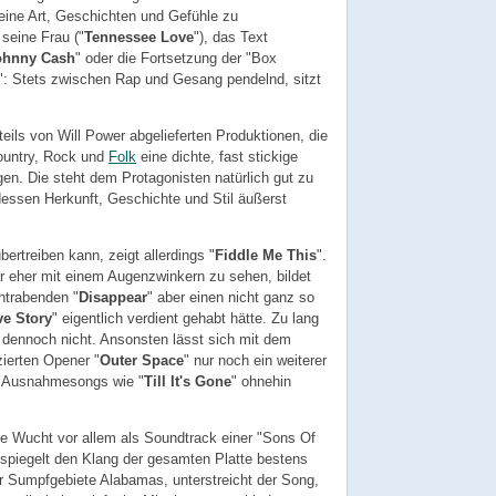
eine Art, Geschichten und Gefühle zu
 seine Frau ("
Tennessee Love
"), das Text
ohnny Cash
" oder die Fortsetzung der "Box
": Stets zwischen Rap und Gesang pendelnd, sitzt
eils von Will Power abgelieferten Produktionen, die
ountry, Rock und
Folk
eine dichte, fast stickige
n. Die steht dem Protagonisten natürlich gut zu
dessen Herkunft, Geschichte und Stil äußerst
rtreiben kann, zeigt allerdings "
Fiddle Me This
".
r eher mit einem Augenzwinkern zu sehen, bildet
trabenden "
Disappear
" aber einen nicht ganz so
ve Story
" eigentlich verdient gehabt hätte. Zu lang
n dennoch nicht. Ansonsten lässt sich mit dem
ierten Opener "
Outer Space
" nur noch ein weiterer
n Ausnahmesongs wie "
Till It's Gone
" ohnehin
ze Wucht vor allem als Soundtrack einer "Sons Of
 spiegelt den Klang der gesamten Platte bestens
der Sumpfgebiete Alabamas, unterstreicht der Song,