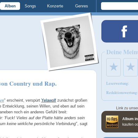
Alben
Songs
Konzerte
Genres
Deine Mein
★
★
von Country und Rap.
Leserwertung:
Redaktionswertung:
ive
" erscheint, verspürt
Yelawolf
zunächst großen
ne Entwicklung, seinen Willen, und eben auf sein
Link zu unse
neben noch ein anderes Gefühl breit:
r: 'Fuck! Vieles auf der Platte hätte anders sein
Album in
um keine wirkliche persönliche Verbindung
", sagt
kaufen o