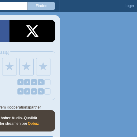
Login
ung
★
★
★
★
★
★
★
★
★
★
★
rem Kooperationspartner
 hoher Audio–Qualität
der streamen bei
Qobuz