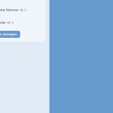
eine Nummer
5
lstar
3
n anzeigen