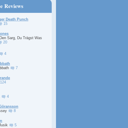
ne Reviews
ger Death Punch
15
Jones
 Den Sarg, Du Trägst Was
20
4
abbath
abbath
7
Grande
124
a
4
Göransson
ssey
8
im
Musik
5