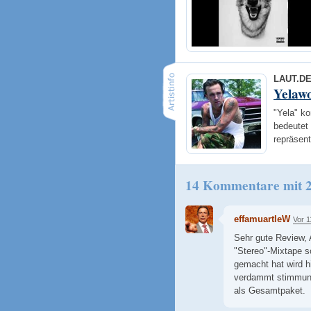
LAUT.D
Yelawo
"Yela" k
bedeutet 
repräsent
14 Kommentare mit 
effamuartleW
Vor 1
Sehr gute Review, A
"Stereo"-Mixtape s
gemacht hat wird h
verdammt stimmungs
als Gesamtpaket.