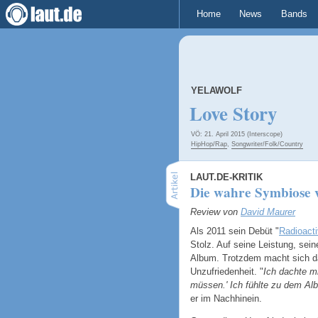
Home
News
Bands
YELAWOLF
Love Story
VÖ: 21. April 2015 (Interscope)
HipHop/Rap
,
Songwriter/Folk/Country
LAUT.DE-KRITIK
Die wahre Symbiose 
Review von
David Maurer
Als 2011 sein Debüt "
Radioact
Stolz. Auf seine Leistung, sei
Album. Trotzdem macht sich da
Unzufriedenheit. "
Ich dachte mi
müssen.' Ich fühlte zu dem Alb
er im Nachhinein.