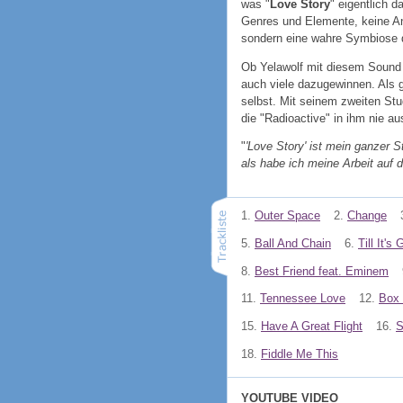
was "
Love Story
" eigentlich d
Genres und Elemente, keine A
sondern eine wahre Symbiose 
Ob Yelawolf mit diesem Sound a
auch viele dazugewinnen. Als gr
selbst. Mit seinem zweiten Stud
die "Radioactive" in ihm nie a
"
'Love Story' ist mein ganzer S
als habe ich meine Arbeit auf 
1.
Outer Space
2.
Change
5.
Ball And Chain
6.
Till It's
8.
Best Friend feat. Eminem
11.
Tennessee Love
12.
Box
15.
Have A Great Flight
16.
S
18.
Fiddle Me This
YOUTUBE VIDEO