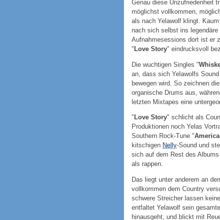
Genau diese Unzufriedenheit t
möglichst vollkommen, möglich
als nach Yelawolf klingt. Kaum
nach sich selbst ins legendäre
Aufnahmesessions dort ist er 
"
Love Story
" eindrucksvoll be
Die wuchtigen Singles "
Whiske
an, dass sich Yelawolfs Sound
bewegen wird. So zeichnen die 
organische Drums aus, währen
letzten Mixtapes eine untergeor
"
Love Story
" schlicht als Coun
Produktionen noch Yelas Vortr
Southern Rock-Tune "
America
kitschigen
Nelly
-Sound und steh
sich auf dem Rest des Albums f
als rappen.
Das liegt unter anderem an de
vollkommen dem Country versch
schwere Streicher lassen keine
entfaltet Yelawolf sein gesamt
hinausgeht, und blickt mit Reu