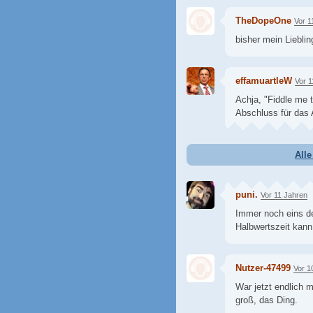
TheDopeOne
Vor 1
bisher mein Liebli
effamuartleW
Vor 1
Achja, "Fiddle me t
Abschluss für das A
All
puni.
Vor 11 Jahren
Immer noch eins de
Halbwertszeit kann
Nutzer-47499
Vor 1
War jetzt endlich m
groß, das Ding.