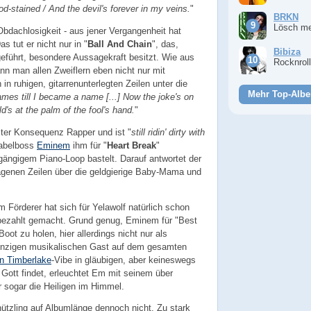
ood-stained / And the devil's forever in my veins.
"
BRKN
Lösch m
bdachlosigkeit - aus jener Vergangenheit hat
s tut er nicht nur in "
Ball And Chain
", das,
Bibiza
fgeführt, besondere Aussagekraft besitzt. Wie aus
Rocknrol
nn man allen Zweiflern eben nicht nur mit
n ruhigen, gitarrenunterlegten Zeilen unter die
Mehr Top-Albe
mes till I became a name [...] Now the joke's on
's at the palm of the fool's hand.
"
tzter Konsequenz Rapper und ist "
still ridin' dirty with
Labelboss
Eminem
ihm für "
Heart Break
"
ängigem Piano-Loop bastelt. Darauf antwortet der
agenen Zeilen über die geldgierige Baby-Mama und
Förderer hat sich für Yelawolf natürlich schon
 bezahlt gemacht. Grund genug, Eminem für "Best
oot zu holen, hier allerdings nicht nur als
einzigen musikalischen Gast auf dem gesamten
in Timberlake
-Vibe in gläubigen, aber keineswegs
u Gott findet, erleuchtet Em mit seinem über
 sogar die Heiligen im Himmel.
ützling auf Albumlänge dennoch nicht. Zu stark