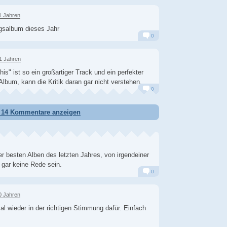
Alarm
Antworten
1 Jahren
ngsalbum dieses Jahr
0
Alarm
Antworten
1 Jahren
his" ist so ein großartiger Track und ein perfekter
lbum, kann die Kritik daran gar nicht verstehen.
0
Alarm
Antworten
e 14 Kommentare anzeigen
r besten Alben des letzten Jahres, von irgendeiner
 gar keine Rede sein.
0
Alarm
Antworten
0 Jahren
al wieder in der richtigen Stimmung dafür. Einfach