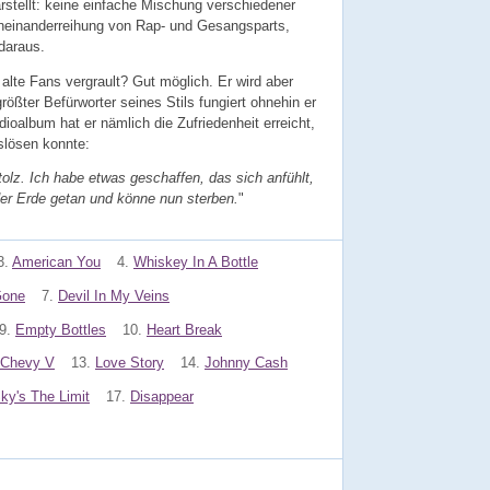
arstellt: keine einfache Mischung verschiedener
neinanderreihung von Rap- und Gesangsparts,
daraus.
lte Fans vergrault? Gut möglich. Er wird aber
ößter Befürworter seines Stils fungiert ohnehin er
ioalbum hat er nämlich die Zufriedenheit erreicht,
uslösen konnte:
tolz. Ich habe etwas geschaffen, das sich anfühlt,
der Erde getan und könne nun sterben.
"
3.
American You
4.
Whiskey In A Bottle
 Gone
7.
Devil In My Veins
9.
Empty Bottles
10.
Heart Break
 Chevy V
13.
Love Story
14.
Johnny Cash
ky's The Limit
17.
Disappear