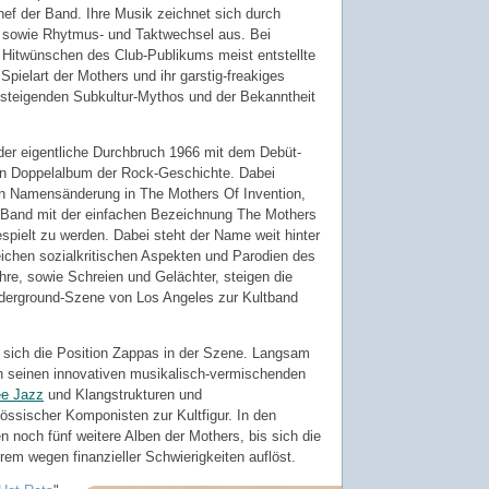
hef der Band. Ihre Musik zeichnet sich durch
 sowie Rhytmus- und Taktwechsel aus. Bei
n Hitwünschen des Club-Publikums meist entstellte
pielart der Mothers und ihr garstig-freakiges
 steigenden Subkultur-Mythos und der Bekanntheit
der eigentliche Durchbruch 1966 mit dem Debüt-
en Doppelalbum der Rock-Geschichte. Dabei
den Namensänderung in The Mothers Of Invention,
ne Band mit der einfachen Bezeichnung The Mothers
spielt zu werden. Dabei steht der Name weit hinter
eichen sozialkritischen Aspekten und Parodien des
ahre, sowie Schreien und Gelächter, steigen die
nderground-Szene von Los Angeles zur Kultband
t sich die Position Zappas in der Szene. Langsam
ch seinen innovativen musikalisch-vermischenden
ee Jazz
und Klangstrukturen und
össischer Komponisten zur Kultfigur. In den
n noch fünf weitere Alben der Mothers, bis sich die
em wegen finanzieller Schwierigkeiten auflöst.