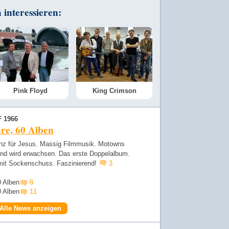
interessieren:
Pink Floyd
King Crimson
 1966
re, 60 Alben
nz für Jesus. Massig Filmmusik. Motowns
nd wird erwachsen. Das erste Doppelalbum.
mit Sockenschuss. Faszinierend!
3
0 Alben
8
0 Alben
11
Alle News anzeigen