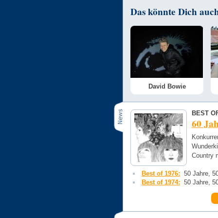
Das könnte Dich auch 
David Bowie
BEST OF
60 Jah
Konkurre
Wunderki
Country 
Best of 1976:
50 Jahre, 5
Best of 1974:
50 Jahre, 5