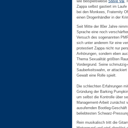
wie beispielsweise
Steve Vai
, 
Zappa selbst gastiert im Laufe
bei den Monkees, Fraternity 
einen Drogenhändler in der Kri
Seit Mitte der 80er Jahre nim
Sprache eine noch verschärfte
Versuch des sogenannten PMRC
sich unter anderem für eine ve
protestiert Zappa nicht nur pe
Anhörungen, sondern eben auch
Thema Sexualität größten Raum
Vordergrund. Seine schmutzig-o
Sauberkeitswahn, er attackiert
Gewalt eine Rolle spielt.
Die schlechten Erfahrungen mi
Gründung der Barking Pumpkin
um selbst die Kontrolle über se
Management-Arbeit zunächst vo
ausufernden Bootleg-Geschäft 
beliebtesten Schwarz-Pressunge
Rein musikalisch tritt die Gita
Hintergrund und wird abgelöst 