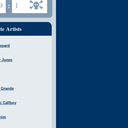
9
:
1
te Artists
ppard
r Jones
a Grande
ic Callboy
nim