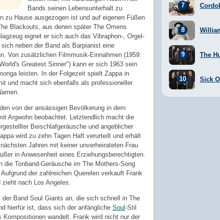
Cordo
Bands seinen Lebensunterhalt zu
 von zu Hause ausgezogen ist und auf eigenen Füßen
 The Blackouts, aus denen später The Omens
Willia
agzeug eignet er sich auch das Vibraphon-, Orgel-
r sich neben der Band als Barpianist eine
The H
n. Von zusätzlichen Filmmusik-Einnahmen (1959:
orld's Greatest Sinner") kann er sich 1963 sein
nga leisten. In der Folgezeit spielt Zappa in
Sick Of
t und macht sich ebenfalls als professioneller
 Namen.
erden von der ansässigen Bevölkerung in dem
mit Argwohn beobachtet. Letztendlich macht die
rgestellter Beischlafgeräusche und angeblicher
appa wird zu zehn Tagen Haft verurteilt und erhält
nächsten Jahren mit keiner unverheirateten Frau
 außer in Anwesenheit eines Erziehungsberechtigten.
en die Tonband-Geräusche im The Mothers-Song
 Aufgrund der zahlreichen Querelen verkauft Frank
 zieht nach Los Angeles.
t der Band Soul Giants an, die sich schnell in The
 hierfür ist, dass sich der anfängliche
Soul
-Stil
 Kompositionen wandelt. Frank wird nicht nur der