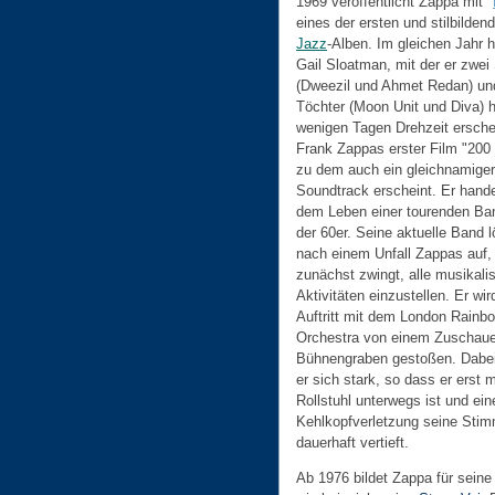
1969 veröffentlicht Zappa mit "
eines der ersten und stilbilde
Jazz
-Alben. Im gleichen Jahr h
Gail Sloatman, mit der er zwei
(Dweezil und Ahmet Redan) un
Töchter (Moon Unit und Diva) 
wenigen Tagen Drehzeit ersche
Frank Zappas erster Film "200 
zu dem auch ein gleichnamiger
Soundtrack erscheint. Er hande
dem Leben einer tourenden Ba
der 60er. Seine aktuelle Band l
nach einem Unfall Zappas auf, 
zunächst zwingt, alle musikali
Aktivitäten einzustellen. Er wi
Auftritt mit dem London Rainb
Orchestra von einem Zuschaue
Bühnengraben gestoßen. Dabei 
er sich stark, so dass er erst 
Rollstuhl unterwegs ist und ein
Kehlkopfverletzung seine Sti
dauerhaft vertieft.
Ab 1976 bildet Zappa für seine