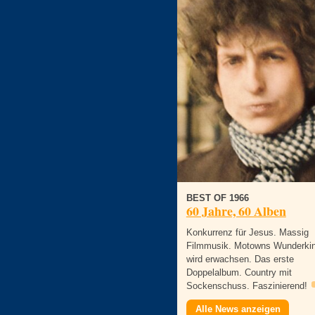
BEST OF 1966
60 Jahre, 60 Alben
Konkurrenz für Jesus. Massig
Filmmusik. Motowns Wunderki
wird erwachsen. Das erste
Doppelalbum. Country mit
Sockenschuss. Faszinierend!
Alle News anzeigen