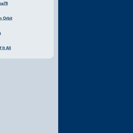
ba78
m Orbit
u
 It All