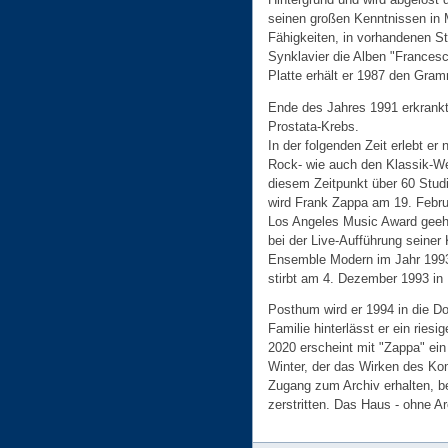
seinen großen Kenntnissen in M
Fähigkeiten, in vorhandenen St
Synklavier die Alben "Francesc
Platte erhält er 1987 den Gra
Ende des Jahres 1991 erkrankt
Prostata-Krebs.
In der folgenden Zeit erlebt er
Rock- wie auch den Klassik-We
diesem Zeitpunkt über 60 Studi
wird Frank Zappa am 19. Febr
Los Angeles Music Award geehr
bei der Live-Aufführung seiner
Ensemble Modern im Jahr 1993
stirbt am 4. Dezember 1993 in 
Posthum wird er 1994 in die D
Familie hinterlässt er ein riesi
2020 erscheint mit "Zappa" ei
Winter, der das Wirken des Kom
Zugang zum Archiv erhalten, b
zerstritten. Das Haus - ohne Ar