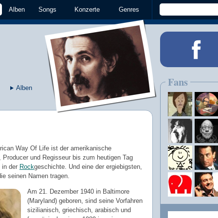
Alben
Songs
Konzerte
Genres
Fans
Alben
ican Way Of Life ist der amerikanische
r, Producer und Regisseur bis zum heutigen Tag
 in der
Rock
geschichte. Und eine der ergiebigsten,
 die seinen Namen tragen.
Am 21. Dezember 1940 in Baltimore
(Maryland) geboren, sind seine Vorfahren
sizilianisch, griechisch, arabisch und