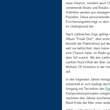
neue Gitarrist, sondern auch C
verwirrende Beats und Breaks,
Auftritten werden aus etwaige
Parodien. Diese provozierende S
Erscheinungsbild trägt zu dem
im Underground bei.
Nach zahlreichen Gigs gelingt 
Album "Freak Out!", dem erst
besteht die Plattenfirma auf 
weil sie befürchtet, dass kei
eine Chance hätte, im Radio ge
dem Stil zurück. Mit den zahlr
sanften Rock'n'Roll der 50er J
Mothers Of Invention in der U
auf.
In den folgenden Jahren festig
entwickelt er sich bedingt dur
Umgang mit Techniken des
Fr
Kompositionsprinzipien zeitgen
nächsten drei Jahren erscheine
Band Ende der 60er unter ander