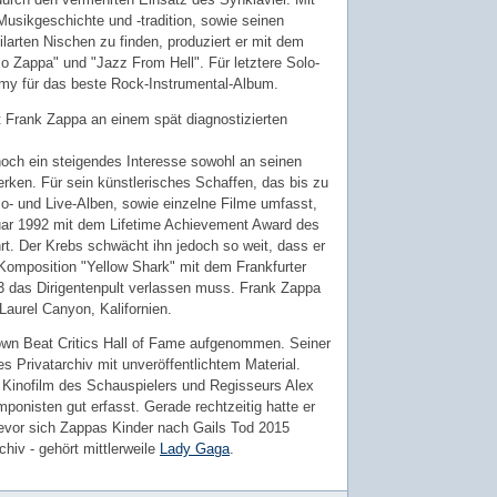
usikgeschichte und -tradition, sowie seinen
ilarten Nischen zu finden, produziert er mit dem
o Zappa" und "Jazz From Hell". Für letztere Solo-
mmy für das beste Rock-Instrumental-Album.
 Frank Zappa an einem spät diagnostizierten
 noch ein steigendes Interesse sowohl an seinen
rken. Für sein künstlerisches Schaffen, das bis zu
o- und Live-Alben, sowie einzelne Filme umfasst,
uar 1992 mit dem Lifetime Achievement Award des
t. Der Krebs schwächt ihn jedoch so weit, dass er
 Komposition "Yellow Shark" mit dem Frankfurter
 das Dirigentenpult verlassen muss. Frank Zappa
Laurel Canyon, Kalifornien.
own Beat Critics Hall of Fame aufgenommen. Seiner
ges Privatarchiv mit unveröffentlichtem Material.
n Kinofilm des Schauspielers und Regisseurs Alex
ponisten gut erfasst. Gerade rechtzeitig hatte er
evor sich Zappas Kinder nach Gails Tod 2015
chiv - gehört mittlerweile
Lady Gaga
.