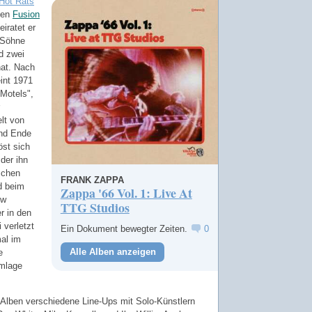
Hot Rats
"
nden
Fusion
eiratet er
 Söhne
d zwei
hat. Nach
int 1971
Motels",
lt von
nd Ende
öst sich
der ihn
schen
FRANK ZAPPA
rd beim
Zappa '66 Vol. 1: Live At
ow
TTG Studios
r in den
verletzt
Ein Dokument bewegter Zeiten.
0
mal im
Alle Alben anzeigen
e
mmlage
 Alben verschiedene Line-Ups mit Solo-Künstlern