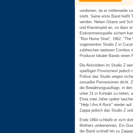
verdienen, da er mittlerweile
steht. Seine erste Band heißt
werden. Neben Gitarre und Schl
und Klavierspiel an, so dass e
Einkommensquelle sichern kan
"Run Home Slow"; 1962: "The W
sogenanntes Studio Z in Cucamo
zahlreichen weiteren Combos mi
Producer lokaler Bands einen
Die Aktivitäten im Studio Z w
spießigen Provinznest jedoch 
Polizei das Studio wegen siche
sexueller Perversionen dicht. Z
die Bewährungsauflage, in den 
unter 21 in Kontakt zu treten,
Etwa zwei Jahre später tauch
"Help I Am A Rock" wieder auf.
Zappa jedoch das Studio Z und
Ende 1964 schließt er sich dor
Mothers umbenennen. Ein Grund
der Band schnell hin zu Zappas