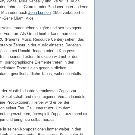
Ray White, Mike Keneally und Ike Willis. Auch
 der Jahre als Gitarrist oder Producer unter anderem
Of Man oder auch
John Lennon
. 1986 verkörpert er
mi-Serie Miami Vice.
mt seine immer schon vulgäre und sex-bezogene
re Form an. Als Grund hierfür kann man den
 (Parents' Music Resource Center) sehen, das
rstärkte Zensur in der Musik einsetzt. Dagegen
rsönlich bei Ronald Reagan oder in Kongress-
 mit seinen Texten. In diesen widmet er dem
, pornographische Elemente treten in den
rdinären Texte zielen gegen sittlichen
 damit gesellschaftliche Tabus, wobei ebenfalls
t der Musik-Industrie veranlassen Zappa zur
 Gesellschaft und eines eigenen Versandhandels,
ine Produktionen. Hierbei wird er bei der
n seiner Frau Gail unterstützt. Um dem
entgegenzutreten, überspielt Zappa kurzerhand die
n und bringt sie selbst heraus.
rre in seinen Kompositionen immer weiter in den
durch den vermehrten Einsatz des Synklavier. Mit