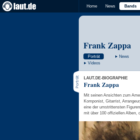
Home
News
Bands
Frank Zappa
Porträt
News
Videos
LAUT.DE-BIOGRAPHIE
Frank Zappa
Mit seinen Ansichten zum Amer
Komponist, Gitarrist, Arrangeu
eine der umstrittensten Figuren
mit über 100 offiziellen Alben,