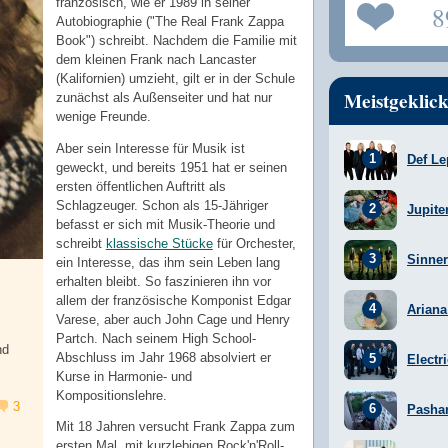
französisch, wie er 1989 in seiner
8
Autobiographie ("The Real Frank Zappa
Book") schreibt. Nachdem die Familie mit
dem kleinen Frank nach Lancaster
(Kalifornien) umzieht, gilt er in der Schule
Meistgeklick
zunächst als Außenseiter und hat nur
wenige Freunde.
Aber sein Interesse für Musik ist
Def Le
geweckt, und bereits 1951 hat er seinen
ersten öffentlichen Auftritt als
Schlagzeuger. Schon als 15-Jähriger
Jupite
befasst er sich mit Musik-Theorie und
schreibt
klassische Stücke
für Orchester,
Sinner
ein Interesse, das ihm sein Leben lang
erhalten bleibt. So faszinieren ihn vor
allem der französische Komponist Edgar
Arian
Varese, aber auch John Cage und Henry
Partch. Nach seinem High School-
nd
Abschluss im Jahr 1968 absolviert er
Electr
Kurse in Harmonie- und
Kompositionslehre.
3
Pasha
Mit 18 Jahren versucht Frank Zappa zum
ersten Mal, mit kurzlebigen Rock'n'Roll-