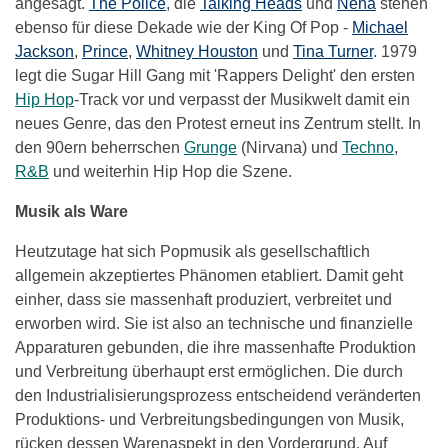
angesagt.
The Police
, die
Talking Heads
und
Nena
stehen
ebenso für diese Dekade wie der King Of Pop -
Michael
Jackson
,
Prince
,
Whitney Houston
und
Tina Turner
. 1979
legt die Sugar Hill Gang mit 'Rappers Delight' den ersten
Hip Hop
-Track vor und verpasst der Musikwelt damit ein
neues Genre, das den Protest erneut ins Zentrum stellt. In
den 90ern beherrschen
Grunge
(Nirvana) und
Techno
,
R&B
und weiterhin Hip Hop die Szene.
Musik als Ware
Heutzutage hat sich Popmusik als gesellschaftlich
allgemein akzeptiertes Phänomen etabliert. Damit geht
einher, dass sie massenhaft produziert, verbreitet und
erworben wird. Sie ist also an technische und finanzielle
Apparaturen gebunden, die ihre massenhafte Produktion
und Verbreitung überhaupt erst ermöglichen. Die durch
den Industrialisierungsprozess entscheidend veränderten
Produktions- und Verbreitungsbedingungen von Musik,
rücken dessen Warenaspekt in den Vordergrund. Auf