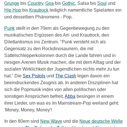
Grunge
bis
Country
,
Goa
bis
Gothic
, Salsa bis
Soul
und
Hip Hop
bis
Krautrock
lediglich namentliche Spielarten ein
und desselben Phänomens - Pop.
Punk
stellt in den 70ern als Gegenbewegung zu den
musikalischen Ergüssen des Art- und Krautrock, den
Dilettantismus ins Zentrum. "Punk versteht sich als
Gegensatz zu den Rockdinosauriern, die mit
Sattelschlepperkolonnen durch die Lande fahren und in
riesigen Arenen Musik machen, die mit dem Alltag und der
sozialen Wirklichkeit der Jugendlichen nichts mehr zu tun
hat." Die
Sex Pistols
und
The Clash
legen davon ein
beeindruckendes Zeugnis ab. In anderen Disziplinen hat
sich die Popmusik indes von allen politischen oder
sonstigen Ansprüchen befreit.
Abba
besingen in einem
ihrer Lieder, um was es im Mainstream-Pop weiland geht:
'Money, Money, Money'!
In den 80ern sind
New Wave
und die
Neue deutsche Welle