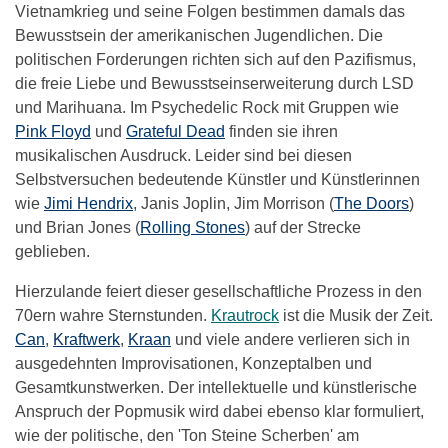
Vietnamkrieg und seine Folgen bestimmen damals das
Bewusstsein der amerikanischen Jugendlichen. Die
politischen Forderungen richten sich auf den Pazifismus,
die freie Liebe und Bewusstseinserweiterung durch LSD
und Marihuana. Im Psychedelic Rock mit Gruppen wie
Pink Floyd
und
Grateful Dead
finden sie ihren
musikalischen Ausdruck. Leider sind bei diesen
Selbstversuchen bedeutende Künstler und Künstlerinnen
wie
Jimi Hendrix
,
Janis Joplin
, Jim Morrison (
The Doors
)
und Brian Jones (
Rolling Stones
) auf der Strecke
geblieben.
Hierzulande feiert dieser gesellschaftliche Prozess in den
70ern wahre Sternstunden.
Krautrock
ist die Musik der Zeit.
Can
,
Kraftwerk
,
Kraan
und viele andere verlieren sich in
ausgedehnten Improvisationen, Konzeptalben und
Gesamtkunstwerken. Der intellektuelle und künstlerische
Anspruch der Popmusik wird dabei ebenso klar formuliert,
wie der politische, den '
Ton Steine Scherben
' am