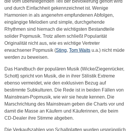
die vom überwiegenden Teil der Bevölkerung gehört wird
und durch Einfachheit gekennzeichnet ist. Wenige
Harmonien in als angenehm empfundenen Abfolgen,
eingängige Melodien und simple, durchgehende
Rhythmen sind hiernach die wichtigsten Bestandteile
solider Popmusik. Trotz allem schließt Popularität
Originalität nicht aus, wie es wichtige Vertreter
erwachsener Popmusik (
Sting
,
Tom Waits
u.a.) nicht müde
werden zu beweisen.
Das Handbuch der populären Musik (Wicke/Ziegenrücker,
Schott) spricht von Musik, die in ihrer Stilistik Extreme
ebenso vermeidet, wie den exklusiven Bezug auf
bestimmte Subkulturen. Die Rede ist in beiden Fällen von
Mainstream-Popmusik, wie wir sie heute kennen. Die
Marschrichtung des Mainstream geben die Charts vor und
damit die Masse an Käufern und Käuferinnen, die beim
CD-Dealer ihre Stimme abgeben.
Die Verkaufszahlen von Schallplatten wurden ursprünglich