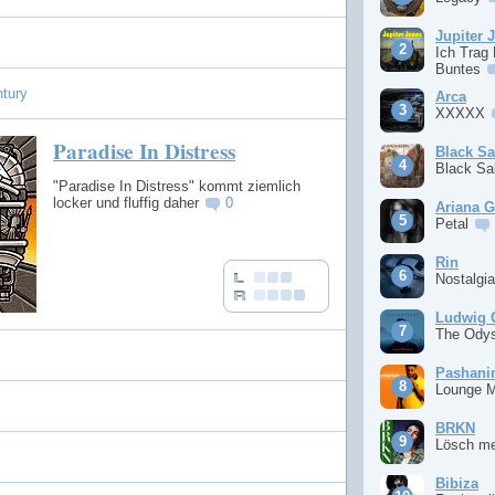
Jupiter 
Ich Trag
Buntes
ntury
Arca
XXXXX
Paradise In Distress
Black S
Black S
"Paradise In Distress" kommt ziemlich
locker und fluffig daher
0
Ariana 
Petal
Rin
Nostalgi
Ludwig 
The Ody
Pashan
Lounge 
BRKN
Lösch m
Bibiza