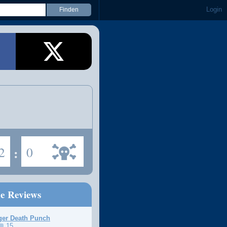
Login
2
:
0
ne Reviews
ger Death Punch
15