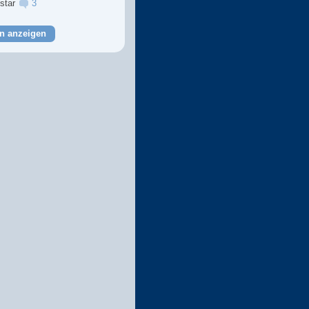
lstar
3
n anzeigen