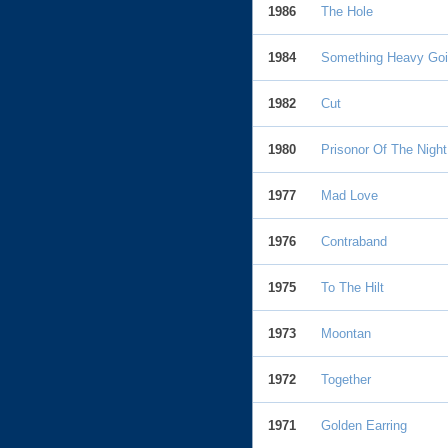
1986
The Hole
1984
Something Heavy Go
1982
Cut
1980
Prisonor Of The Night
1977
Mad Love
1976
Contraband
1975
To The Hilt
1973
Moontan
1972
Together
1971
Golden Earring