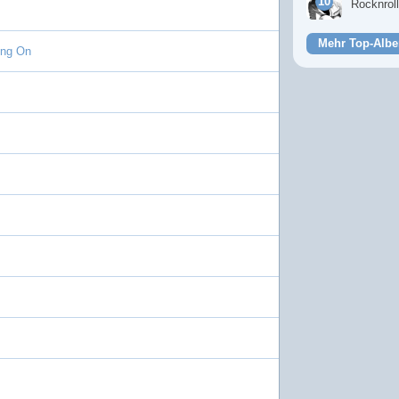
Rocknrol
Mehr Top-Albe
ing On