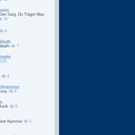
Jones
 Den Sarg, Du Trägst Was
24
4
abbath
abbath
7
Grande
125
a
4
Göransson
ssey
8
im
Musik
5
eine Nummer
5