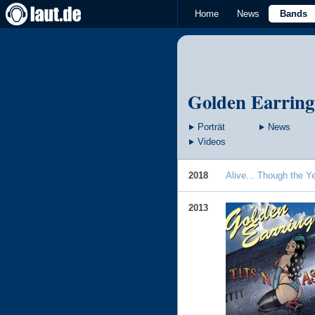
Home
News
Bands
Golden Earring
Porträt
News
Videos
2018
Alive... Though the Y
2013