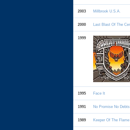
2003
Millbrook U.S.A.
2000
Last Blast Of The Ce
1999
1995
Face It
1991
No Promise No Debts
1989
Keeper Of The Flame