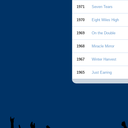
1971
Seven Tears
1970
Eight Miles High
1969
On the Double
1968
Miracle Mirror
1967
Winter Harvest
1965
Just Earring