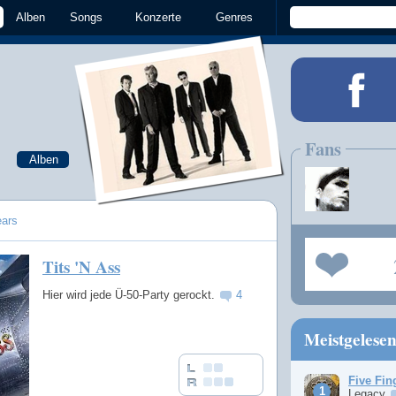
Alben
Songs
Konzerte
Genres
Fans
Alben
ears
Tits 'N Ass
Hier wird jede Ü-50-Party gerockt.
4
Meistgelese
Five Fin
Legacy