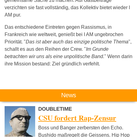
gemeinsame Sache zu machen. Auf Gastbeiträge
verzichten sie fast vollständig, das Kollektiv bietet wieder I
AM pur.
Das entschiedene Eintreten gegen Rassismus, in
Frankreich wie weltweit, genießt bei I AM ungebrochen
Priorität. "
Das ist aber auch das einzige politische Thema
",
schallt es aus den Reihen der Crew. "
Im Grunde
betrachten wir uns als eine unpolitische Band.
" Wenn darin
ihre Mission bestand: Ziel gründlich verfehlt.
Das könnte Dich auch interessieren:
News
DOUBLETIME
CSU fordert Rap-Zensur
Boss und Banger zerbersten den Echo.
Bushido maßregelt die Geissens. Hip Hop