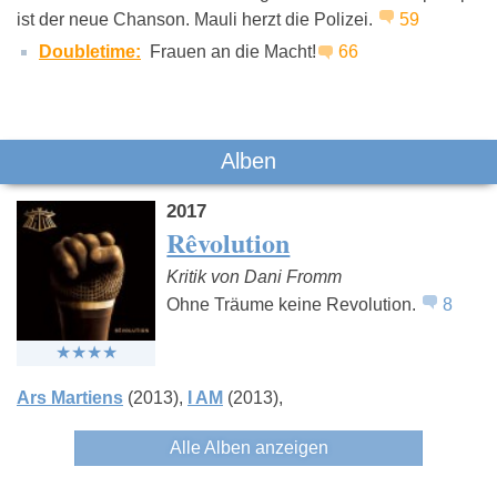
ist der neue Chanson. Mauli herzt die Polizei.
59
K.I.Z.
Seeed
Kool Sav
Doubletime:
Frauen an die Macht!
66
Alben
2017
Rêvolution
Kritik von Dani Fromm
Ohne Träume keine Revolution.
8
Ars Martiens
(2013)
I AM
(2013)
Alle Alben anzeigen