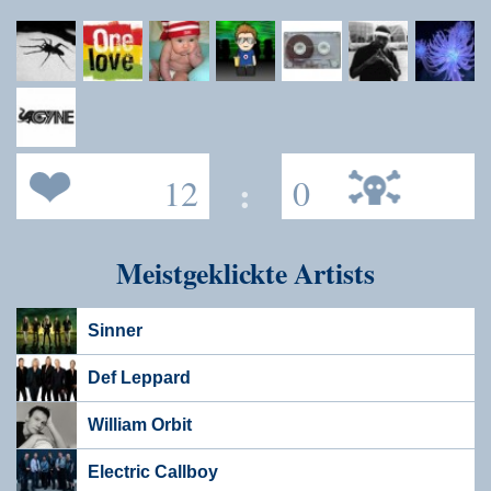
12
:
0
Meistgeklickte Artists
Sinner
Def Leppard
William Orbit
Electric Callboy