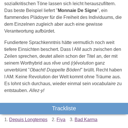
sozialkritischen Töne lassen sich leicht herauszufiltern.
Das beste Beispiel liefert "
Monnaie De Signe
", ein
flammendes Plädoyer für die Freiheit des Individuums, die
dem Einzelnen zugleich aber auch eine gewisse
Verantwortung aufbürdet.
Fundiertere Sprachkenntnis hätte vermutlich noch weit
tiefere Einsichten beschert. Dass I AM auch zwischen den
Zeilen sprechen, deutet allein schon der Titel an, der mit
seinem Worthybrid aus
rêve
und
(r)évolution
ganz
unverblümt "
Obacht! Doppelte Böden!
" brüllt. Recht haben
I AM: Keine Revolution der Welt kommt ohne Träume aus.
Es lohnt sich durchaus, wieder einmal sein
vocabulaire
zu
entstauben.
Allez-y!
Trackliste
1.
Depuis Longtemps
2.
Fiya
3.
Bad Karma