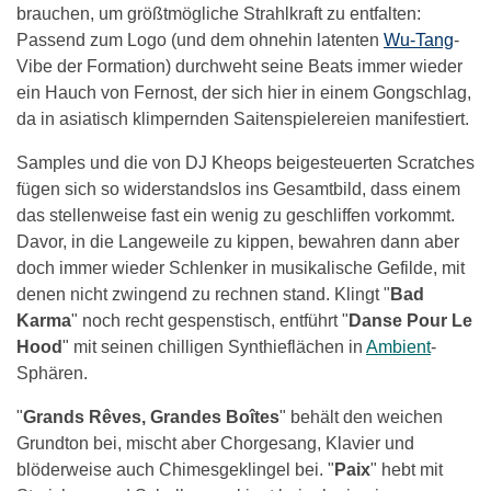
brauchen, um größtmögliche Strahlkraft zu entfalten:
Passend zum Logo (und dem ohnehin latenten
Wu-Tang
-
Vibe der Formation) durchweht seine Beats immer wieder
ein Hauch von Fernost, der sich hier in einem Gongschlag,
da in asiatisch klimpernden Saitenspielereien manifestiert.
Samples und die von DJ Kheops beigesteuerten Scratches
fügen sich so widerstandslos ins Gesamtbild, dass einem
das stellenweise fast ein wenig zu geschliffen vorkommt.
Davor, in die Langeweile zu kippen, bewahren dann aber
doch immer wieder Schlenker in musikalische Gefilde, mit
denen nicht zwingend zu rechnen stand. Klingt "
Bad
Karma
" noch recht gespenstisch, entführt "
Danse Pour Le
Hood
" mit seinen chilligen Synthieflächen in
Ambient
-
Sphären.
"
Grands Rêves, Grandes Boîtes
" behält den weichen
Grundton bei, mischt aber Chorgesang, Klavier und
blöderweise auch Chimesgeklingel bei. "
Paix
" hebt mit