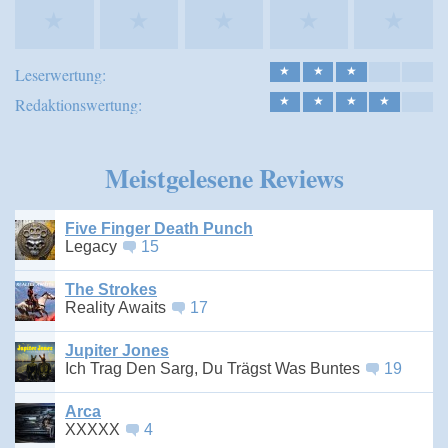
★
★
★
★
★
Leserwertung:
★
★
★
Redaktionswertung:
★
★
★
★
Meistgelesene Reviews
Five Finger Death Punch
Legacy
15
The Strokes
Reality Awaits
17
Jupiter Jones
Ich Trag Den Sarg, Du Trägst Was Buntes
19
Arca
XXXXX
4