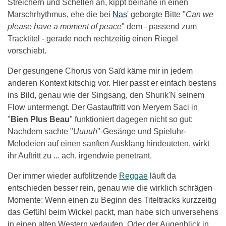
Streichern und Schellen an, kippt beinahe in einen
Marschrhythmus, ehe die bei
Nas
' geborgte Bitte "
Can we
please have a moment of peace
" dem - passend zum
Tracktitel - gerade noch rechtzeitig einen Riegel
vorschiebt.
Der gesungene Chorus von Saïd käme mir in jedem
anderen Kontext kitschig vor. Hier passt er einfach bestens
ins Bild, genau wie der Singsang, den Shurik'N seinem
Flow untermengt. Der Gastauftritt von Meryem Saci in
"
Bien Plus Beau
" funktioniert dagegen nicht so gut:
Nachdem sachte "
Uuuuh
"-Gesänge und Spieluhr-
Melodeien auf einen sanften Ausklang hindeuteten, wirkt
ihr Auftritt zu ... ach, irgendwie penetrant.
Der immer wieder aufblitzende
Reggae
läuft da
entschieden besser rein, genau wie die wirklich schrägen
Momente: Wenn einen zu Beginn des Titeltracks kurzzeitig
das Gefühl beim Wickel packt, man habe sich unversehens
in einen alten Western verlaufen. Oder der Augenblick in