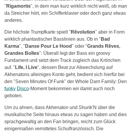
"
Rigamortis
", in dem man kurz wirklich nicht weiß, ob man
da Streicher hört, ein Schifferklavier oder doch ganz etwas
anderes.
Die höchste Trumpfkarte spielt "
Rêvolution
" aber in Form
wirklich phantastischer Basslinien aus. Ob in "
Bad
Karma
", "
Danse Pour Le Hood
" oder "
Grands Rêves,
Grandes Boîtes
": Überall legt der Bass ein groovy
Fundament und setzt dem Track zugleich das Krönchen
auf. "
Life, I Live
", dessen Beat zur Abwechslung auf
Akhenatons alleiniges Konto geht, bedient sich hierfür bei
den "Seven Minutes Of Funk" der Whole Darn Family: Den
funky
Disco
-Moment bekommen wir damit auch noch
geboten.
Um zu ahnen, dass Akhenaton und Shurik'N über die
musikalische Seite hinaus etwas zu sagen haben und dies
sprachgewaltig an den Fan bringen, reicht zum Glück
einigermaßen verrottetes Schulfranzösisch. Die