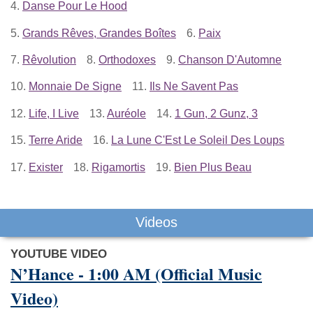
4.
Danse Pour Le Hood
5.
Grands Rêves, Grandes Boîtes
6.
Paix
7.
Rêvolution
8.
Orthodoxes
9.
Chanson D'Automne
10.
Monnaie De Signe
11.
Ils Ne Savent Pas
12.
Life, I Live
13.
Auréole
14.
1 Gun, 2 Gunz, 3
15.
Terre Aride
16.
La Lune C'Est Le Soleil Des Loups
17.
Exister
18.
Rigamortis
19.
Bien Plus Beau
Videos
YOUTUBE VIDEO
N’Hance - 1:00 AM (Official Music
Video)