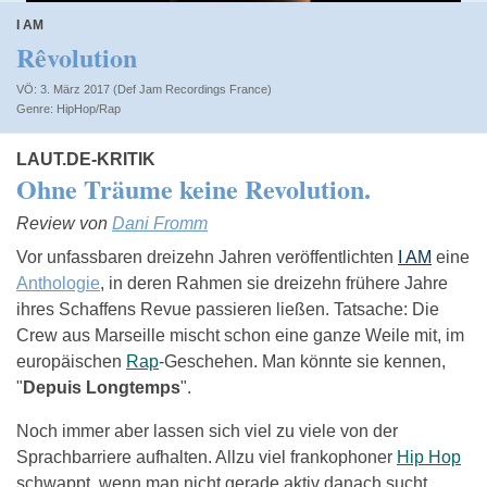
I AM
Rêvolution
VÖ: 3. März 2017 (Def Jam Recordings France)
HipHop/Rap
LAUT.DE-KRITIK
Ohne Träume keine Revolution.
Review von
Dani Fromm
Vor unfassbaren dreizehn Jahren veröffentlichten
I AM
eine
Anthologie
, in deren Rahmen sie dreizehn frühere Jahre
ihres Schaffens Revue passieren ließen. Tatsache: Die
Crew aus Marseille mischt schon eine ganze Weile mit, im
europäischen
Rap
-Geschehen. Man könnte sie kennen,
"
Depuis Longtemps
".
Noch immer aber lassen sich viel zu viele von der
Sprachbarriere aufhalten. Allzu viel frankophoner
Hip Hop
schwappt, wenn man nicht gerade aktiv danach sucht,