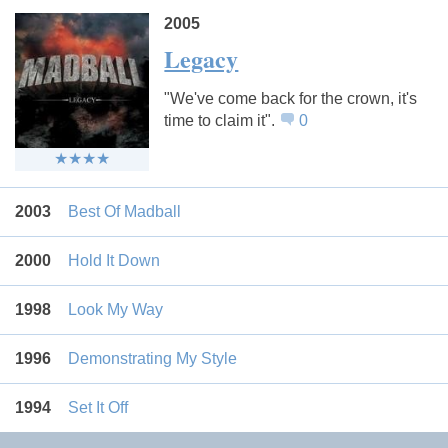
2005
Legacy
"We've come back for the crown, it's
time to claim it".
0
2003
Best Of Madball
2000
Hold It Down
1998
Look My Way
1996
Demonstrating My Style
1994
Set It Off