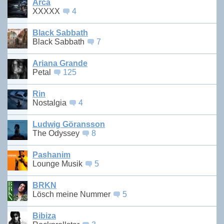
Arca
XXXXX
4
Black Sabbath
Black Sabbath
7
Ariana Grande
Petal
125
Rin
Nostalgia
4
Ludwig Göransson
The Odyssey
8
Pashanim
Lounge Musik
5
BRKN
Lösch meine Nummer
5
Bibiza