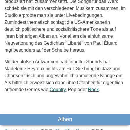
produziert hat, zusammensetzt. Die Songs für das Werk
schrieb sie mit den verschiedenen Musikern zusammen. Im
Studio erprobte man sie unter Livebedingungen.
Zumindest thematisch schlägt die US-Amerikanerin
deutlich politischere und sozialkritischere Töne als auf
ihren bisherigen Alben an. Vor allem die einfühlsame
Neuvertonung des Gedichtes "Liberté" von Paul Éluard
ragt besonders auf der Scheibe heraus.
Mit der bloßen Aufwärmen traditioneller Sounds hat
Madeleine Peyroux nichts am Hut. Sie bringt in Jazz und
Chanson frisch und ungewöhnlich anmutende Klänge ein.
Als hilfreich erweist sich dabei ihre Offenheit für eigentlich
artfremde Genres wie
Country
, Pop oder
Rock
.
Das könnte Dich auch interessieren:
Alben