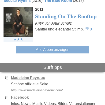
Secular Hymns
(2016)
The Blue Room
(2013)
2011
Standing On The Rooftop
Kritik von Artur Schulz
Vienna Teng
Ryan Adams
Paul Well
Sanfter und eleganter Stilmix.
0
Alle Alben anzeigen
Surftipps
Madeleine Peyroux
Schöne offizielle Seite.
http://www.madeleinepeyroux.com/
Facebook
Infos, News, Musik, Videos, Bilder, Veranstaltungen