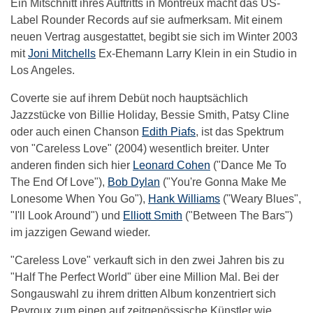
Ein Mitschnitt ihres Auftritts in Montreux macht das US-
Label Rounder Records auf sie aufmerksam. Mit einem
neuen Vertrag ausgestattet, begibt sie sich im Winter 2003
mit
Joni Mitchells
Ex-Ehemann Larry Klein in ein Studio in
Los Angeles.
Coverte sie auf ihrem Debüt noch hauptsächlich
Jazzstücke von Billie Holiday, Bessie Smith, Patsy Cline
oder auch einen Chanson
Edith Piafs
, ist das Spektrum
von "Careless Love" (2004) wesentlich breiter. Unter
anderen finden sich hier
Leonard Cohen
("Dance Me To
The End Of Love"),
Bob Dylan
("You're Gonna Make Me
Lonesome When You Go"),
Hank Williams
("Weary Blues",
"I'll Look Around") und
Elliott Smith
("Between The Bars")
im jazzigen Gewand wieder.
"Careless Love" verkauft sich in den zwei Jahren bis zu
"Half The Perfect World" über eine Million Mal. Bei der
Songauswahl zu ihrem dritten Album konzentriert sich
Peyroux zum einen auf zeitgenössische Künstler wie