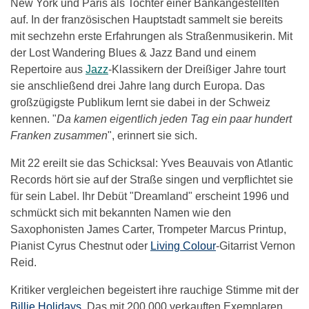
New York und Paris als Tochter einer Bankangestellten
auf. In der französischen Hauptstadt sammelt sie bereits
mit sechzehn erste Erfahrungen als Straßenmusikerin. Mit
der Lost Wandering Blues & Jazz Band und einem
Repertoire aus
Jazz
-Klassikern der Dreißiger Jahre tourt
sie anschließend drei Jahre lang durch Europa. Das
großzügigste Publikum lernt sie dabei in der Schweiz
kennen. "
Da kamen eigentlich jeden Tag ein paar hundert
Franken zusammen
", erinnert sie sich.
Mit 22 ereilt sie das Schicksal: Yves Beauvais von Atlantic
Records hört sie auf der Straße singen und verpflichtet sie
für sein Label. Ihr Debüt "Dreamland" erscheint 1996 und
schmückt sich mit bekannten Namen wie den
Saxophonisten James Carter, Trompeter Marcus Printup,
Pianist Cyrus Chestnut oder
Living Colour
-Gitarrist Vernon
Reid.
Kritiker vergleichen begeistert ihre rauchige Stimme mit der
Billie Holidays
. Das mit 200.000 verkauften Exemplaren