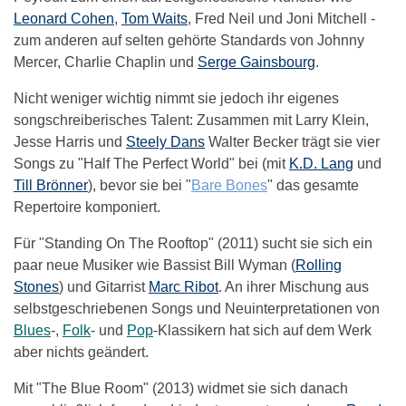
Leonard Cohen
,
Tom Waits
, Fred Neil und Joni Mitchell -
zum anderen auf selten gehörte Standards von Johnny
Mercer, Charlie Chaplin und
Serge Gainsbourg
.
Nicht weniger wichtig nimmt sie jedoch ihr eigenes
songschreiberisches Talent: Zusammen mit Larry Klein,
Jesse Harris und
Steely Dans
Walter Becker trägt sie vier
Songs zu "Half The Perfect World" bei (mit
K.D. Lang
und
Till Brönner
), bevor sie bei "
Bare Bones
" das gesamte
Repertoire komponiert.
Für "Standing On The Rooftop" (2011) sucht sie sich ein
paar neue Musiker wie Bassist Bill Wyman (
Rolling
Stones
) und Gitarrist
Marc Ribot
. An ihrer Mischung aus
selbstgeschriebenen Songs und Neuinterpretationen von
Blues
-,
Folk
- und
Pop
-Klassikern hat sich auf dem Werk
aber nichts geändert.
Mit "The Blue Room" (2013) widmet sie sich danach