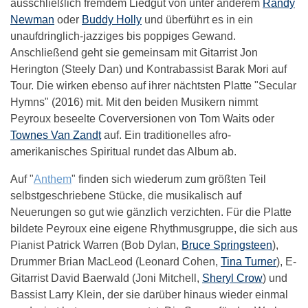
ausschließlich fremdem Liedgut von unter anderem
Randy
Newman
oder
Buddy Holly
und überführt es in ein
unaufdringlich-jazziges bis poppiges Gewand.
Anschließend geht sie gemeinsam mit Gitarrist Jon
Herington (Steely Dan) und Kontrabassist Barak Mori auf
Tour. Die wirken ebenso auf ihrer nächtsten Platte "Secular
Hymns" (2016) mit. Mit den beiden Musikern nimmt
Peyroux beseelte Coverversionen von Tom Waits oder
Townes Van Zandt
auf. Ein traditionelles afro-
amerikanisches Spiritual rundet das Album ab.
Auf "
Anthem
" finden sich wiederum zum größten Teil
selbstgeschriebene Stücke, die musikalisch auf
Neuerungen so gut wie gänzlich verzichten. Für die Platte
bildete Peyroux eine eigene Rhythmusgruppe, die sich aus
Pianist Patrick Warren (Bob Dylan,
Bruce Springsteen
),
Drummer Brian MacLeod (Leonard Cohen,
Tina Turner
), E-
Gitarrist David Baerwald (Joni Mitchell,
Sheryl Crow
) und
Bassist Larry Klein, der sie darüber hinaus wieder einmal