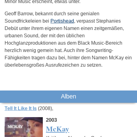
Minor Music erscheint, etwas unter.
Geoff Barrow, bekannt durch seine genialen
Soundfrickeleien bei
Portishead
, verpasst Stephanies
Debüt unter ihrem eigenen Namen einen zeitgemäßen,
urbanen Sound, der mit den üblichen
Hochglanzproduktionen aus dem Black Music-Bereich
herzlich wenig gemein hat. Auch ihre Songwriting-
Fähigkeiten tragen dazu bei, hinter dem Namen McKay ein
überlebensgroßes Ausrufezeichen zu setzen.
Das könnte Dich auch interessieren:
Alben
Tell It Like It Is
(2008)
2003
McKay