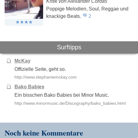
Kritik von Alexander Cordas
Jan Delay
Duo
Jaw
Poppige Melodien, Soul, Reggae und
Mondsüchtig
knackige Beats.
2
Surftipps
McKay
Offizielle Seite, geht so.
http://www.stephaniemckay.com
Bako Babies
Ein bisschen Bako Babies bei Minor Music.
http://www.minormusic.de/Discography/bako_babies.html
Noch keine Kommentare