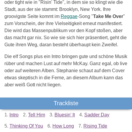
oder tight wie in "Risin' Tide", in dem sie so klingt wie die
Stadt, aus der sie stammt: Brooklyn, New York. Ihre
groovigste Seite kommt im
Reggae
-Song "
Take Me Over
"
zum Vorschein, der ihre Vielseitigkeit erneut manifestiert.
Die wird das Massenpublikum vor den Kopf stoßen, aber
das macht gar nix. So wie sie sich hier präsentiert, geht die
Gute ihren Weg, daran besteht überhaupt kein Zweifel.
Die elf Songs plus ein Intro bringen gute und schöne Musik
rüber und machen Lust auf mehr McKay. Ganz egal, ob live
oder auf weiteren Alben. Stephanie schaut auf dem Cover
etwas skeptisch in die Ferne, an diesem Album kann das
aber weiß Gott nicht liegen.
Trackliste
1.
Intro
2.
Tell Him
3.
Bluesin' It
4.
Sadder Day
5.
Thinking Of You
6.
How Long
7.
Rising Tide