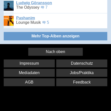
Ludwig Göransson
The Odyssey
7
Pashanim
Lounge Musik
5
Mehr Top-Alben anzeigen
Nach oben
Impressum
Datenschutz
Mediadaten
Jobs/Praktika
AGB
Feedback