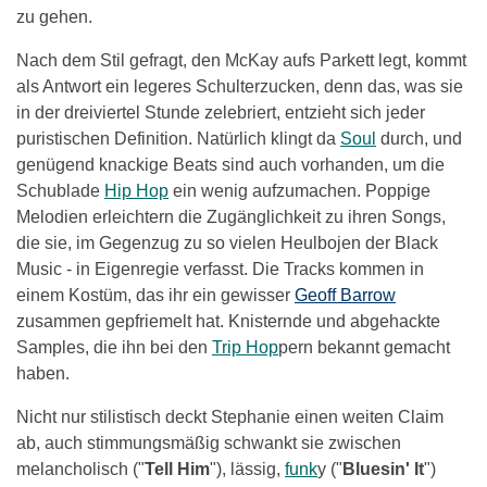
zu gehen.
Nach dem Stil gefragt, den McKay aufs Parkett legt, kommt
als Antwort ein legeres Schulterzucken, denn das, was sie
in der dreiviertel Stunde zelebriert, entzieht sich jeder
puristischen Definition. Natürlich klingt da
Soul
durch, und
genügend knackige Beats sind auch vorhanden, um die
Schublade
Hip Hop
ein wenig aufzumachen. Poppige
Melodien erleichtern die Zugänglichkeit zu ihren Songs,
die sie, im Gegenzug zu so vielen Heulbojen der Black
Music - in Eigenregie verfasst. Die Tracks kommen in
einem Kostüm, das ihr ein gewisser
Geoff Barrow
zusammen gepfriemelt hat. Knisternde und abgehackte
Samples, die ihn bei den
Trip Hop
pern bekannt gemacht
haben.
Nicht nur stilistisch deckt Stephanie einen weiten Claim
ab, auch stimmungsmäßig schwankt sie zwischen
melancholisch ("
Tell Him
"), lässig,
funk
y ("
Bluesin' It
")