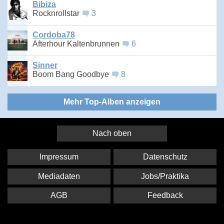
Bibiza
Rocknrollstar
3
Cordoba78
Afterhour Kaltenbrunnen
6
Sinner
Boom Bang Goodbye
8
Mehr Top-Alben anzeigen
Nach oben
Impressum
Datenschutz
Mediadaten
Jobs/Praktika
AGB
Feedback