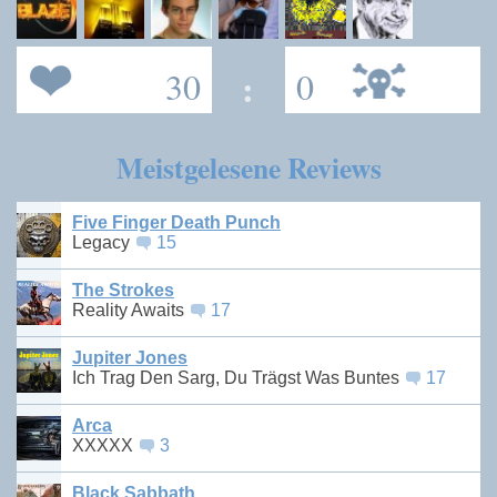
30
:
0
Meistgelesene Reviews
Five Finger Death Punch
Legacy
15
The Strokes
Reality Awaits
17
Jupiter Jones
Ich Trag Den Sarg, Du Trägst Was Buntes
17
Arca
XXXXX
3
Black Sabbath