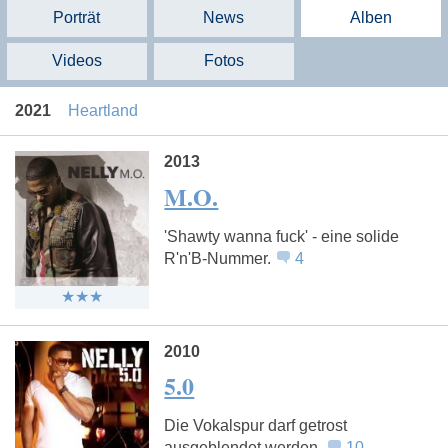
Porträt
News
Alben
Videos
Fotos
2021
Heartland
2013
M.O.
'Shawty wanna fuck' - eine solide
R'n'B-Nummer.
4
2010
5.0
Die Vokalspur darf getrost
ausgeblendet werden.
10