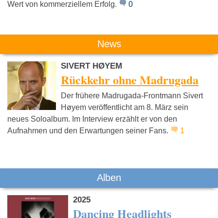
Wert von kommerziellem Erfolg.
0
H-Blockx
Neu!
Foo Fight
News
SIVERT HØYEM
Rückkehr ohne Madrugada
Der frühere Madrugada-Frontmann Sivert
Høyem veröffentlicht am 8. März sein
neues Soloalbum. Im Interview erzählt er von den
Aufnahmen und den Erwartungen seiner Fans.
1
Alben
2025
Dancing Headlights