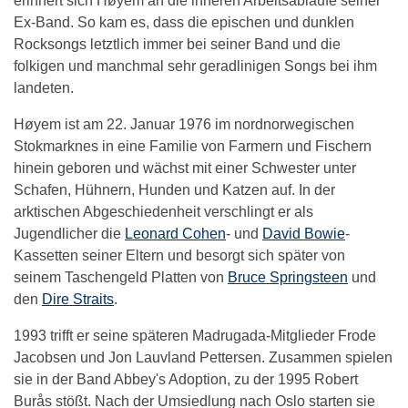
erinnert sich Høyem an die inneren Arbeitsabläufe seiner
Ex-Band. So kam es, dass die epischen und dunklen
Rocksongs letztlich immer bei seiner Band und die
folkigen und manchmal sehr geradlinigen Songs bei ihm
landeten.
Høyem ist am 22. Januar 1976 im nordnorwegischen
Stokmarknes in eine Familie von Farmern und Fischern
hinein geboren und wächst mit einer Schwester unter
Schafen, Hühnern, Hunden und Katzen auf. In der
arktischen Abgeschiedenheit verschlingt er als
Jugendlicher die
Leonard Cohen
- und
David Bowie
-
Kassetten seiner Eltern und besorgt sich später von
seinem Taschengeld Platten von
Bruce Springsteen
und
den
Dire Straits
.
1993 trifft er seine späteren Madrugada-Mitglieder Frode
Jacobsen und Jon Lauvland Pettersen. Zusammen spielen
sie in der Band Abbey's Adoption, zu der 1995 Robert
Burås stößt. Nach der Umsiedlung nach Oslo starten sie