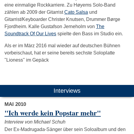
eine einmalige Rockkarriere. Zu Høyems Solo-Band
zählen ab 2009 der Gitarrist
Cato Salsa
und
Gitarrist/Keyboarder Christer Knutsen, Drummer Børge
Fjordheim. Kalle Gustafson Jerneholm von
The
Soundtrack Of Our Lives
spielte den Bass im Studio ein.
Als er im März 2016 mal wieder auf deutschen Bühnen
vorbeischaut, hat er seine bereits sechste Soloplatte
"Lioness" im Gepäck
Das könnte Dich auch interessieren:
Interviews
MAI 2010
"Ich werde kein Popstar mehr"
Interview von Michael Schuh
Der Ex-Madrugada-Sänger über sein Soloalbum und den