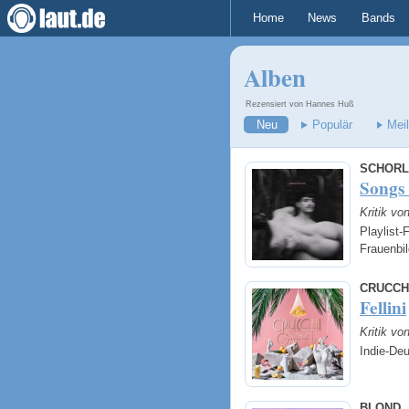
Home
News
Bands
Alben
Rezensiert von Hannes Huß
Neu
Populär
Mei
SCHORL
Songs
Kritik v
Playlist-
Frauenbi
CRUCCH
Fellini
Kritik v
Indie-Deu
BLOND