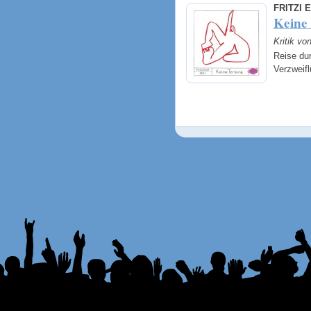
FRITZI 
Keine
Kritik v
Reise du
Verzweif