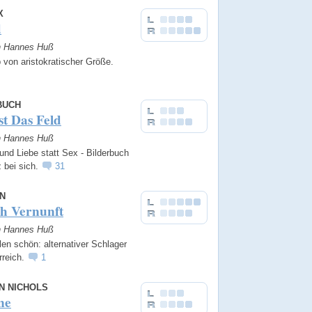
X
d
on Hannes Huß
 von aristokratischer Größe.
BUCH
st Das Feld
on Hannes Huß
und Liebe statt Sex - Bilderbuch
 bei sich.
31
N
ch Vernunft
on Hannes Huß
en schön: alternativer Schlager
rreich.
1
N NICHOLS
ne