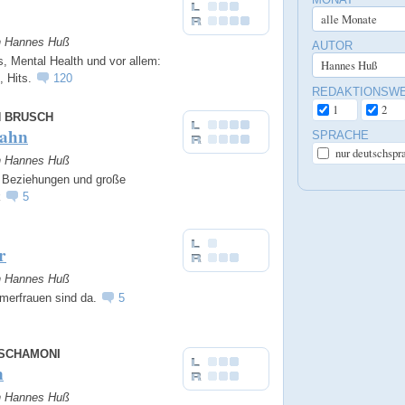
on Hannes Huß
AUTOR
, Mental Health und vor allem:
s, Hits.
120
REDAKTIONSW
1
2
N BRUSCH
ahn
SPRACHE
nur deutschspr
on Hannes Huß
 Beziehungen und große
k
5
r
on Hannes Huß
merfrauen sind da.
5
SCHAMONI
n
on Hannes Huß