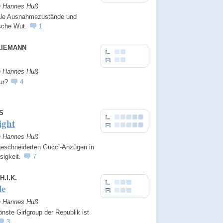
on Hannes Huß
le Ausnahmezustände und
ische Wut.
1
LIEMANN
on Hannes Huß
ur?
4
S
ight
on Hannes Huß
eschneiderten Gucci-Anzügen in
osigkeit.
7
H.I.K.
le
on Hannes Huß
nste Girlgroup der Republik ist
3