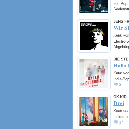
80s-Pop 
Seelenst
JENS F
Wir S
Kritik v
Electro-S
Abgehän
DIE ST
Hallo
Kritik v
Indie-Po
2
OK KID
Drei
Kritik v
Linkssein
17