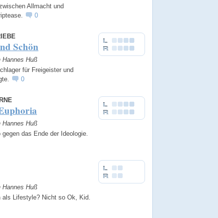
zwischen Allmacht und
riptease.
0
RIEBE
ind Schön
on Hannes Huß
chlager für Freigeister und
gte.
0
ERNE
 Euphoria
on Hannes Huß
p gegen das Ende der Ideologie.
on Hannes Huß
 als Lifestyle? Nicht so Ok, Kid.