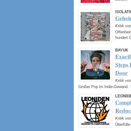
ISOLATI
Gehei
Kritik v
Offenhei
hundert 
BAYUK
Exact
Steps
Door
Kritik v
Großer Pop im Indie-Gewand.
LEONID
Compl
Reduc
Kritik v
Überfülle