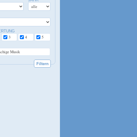
ERTUNG
3
4
5
achige Musik