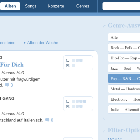
Alben
Songs
Konzerte
Genres
Genre-Aus
Alle
lensteine
Alben der Woche
Rock — Folk — C
Hip-Hop — Rap 
3
 Für Dich
Jazz — Soul — W
on Hannes Huß
Pop — R&B — Ch
Futter mit fragwürdigem
ld.
3
Metal — Hardcor
I GANG
Electronic — Ho
Indie — Alternat
on Hannes Huß
tschland auf Italienisch.
0
Filter-Opti
MONAT