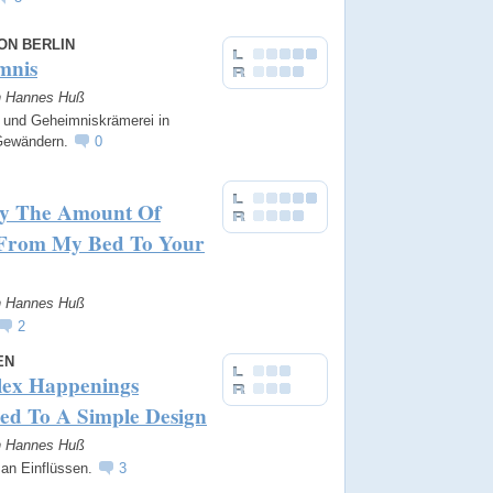
ON BERLIN
mnis
on Hannes Huß
t und Geheimniskrämerei in
Gewändern.
0
ly The Amount Of
 From My Bed To Your
on Hannes Huß
2
EN
ex Happenings
ed To A Simple Design
on Hannes Huß
 an Einflüssen.
3