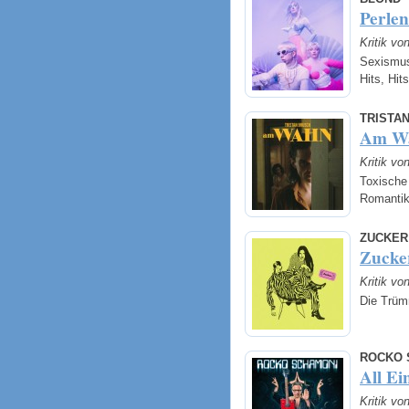
Perlen
Kritik v
Sexismus
Hits, Hit
TRISTA
Am W
Kritik v
Toxische
Romanti
ZUCKER
Zucke
Kritik v
Die Trüm
ROCKO 
All Ei
Kritik v