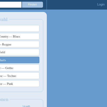
Login
wahl
ountry — Blues
— Reggae
orld
arts
e — Gothic
use — Techno
ive — Punk
onen
JAHR