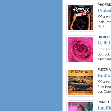
PHOENI
Unite
Kritik v
Indie-Pop
3
BILDER
Gelb I
Kritik v
Softrock 
sind ganz
FUZZMA
Endli
Kritik v
Zum Heul
aus Öste
CHRISTI
I'm Fi