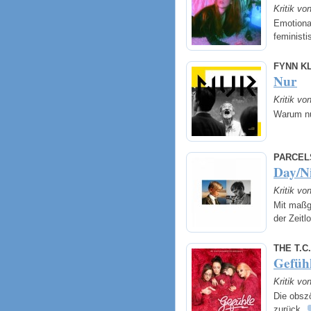
Kritik v
Emotiona
feminist
FYNN K
Nur
Kritik v
Warum n
PARCEL
Day/N
Kritik v
Mit maßg
der Zeitl
THE T.C.
Gefüh
Kritik v
Die obszö
zurück.