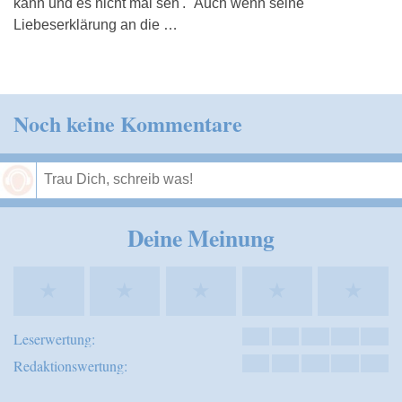
kann und es nicht mal seh'." Auch wenn seine
Liebeserklärung an die …
Noch keine Kommentare
Speichern
Deine Meinung
★
★
★
★
★
Leserwertung:
Redaktionswertung: