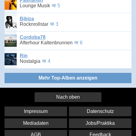
Pashanim
Lounge Musik
5
Bibiza
Rocknrollstar
3
Cordoba78
Afterhour Kaltenbrunnen
6
Rin
Nostalgia
4
Mehr Top-Alben anzeigen
Nach oben
Impressum
Datenschutz
Mediadaten
Jobs/Praktika
AGB
Feedback