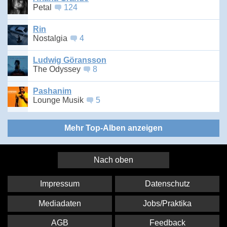
Petal
124
Rin
Nostalgia
4
Ludwig Göransson
The Odyssey
8
Pashanim
Lounge Musik
5
Mehr Top-Alben anzeigen
Nach oben
Impressum
Datenschutz
Mediadaten
Jobs/Praktika
AGB
Feedback