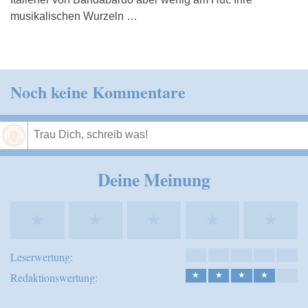
musikalischen Wurzeln …
Noch keine Kommentare
Speichern
Deine Meinung
★
★
★
★
★
Leserwertung:
Redaktionswertung:
★
★
★
★