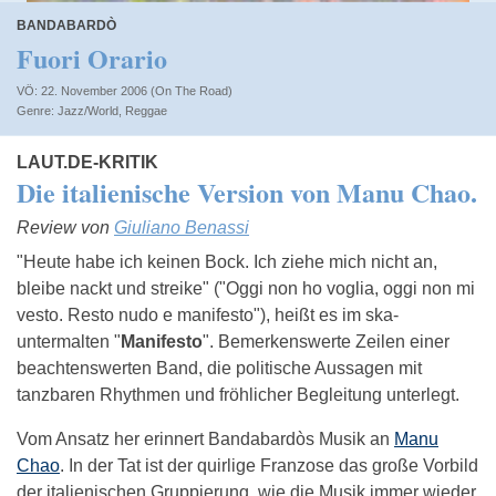
BANDABARDÒ
Fuori Orario
VÖ: 22. November 2006 (On The Road)
Jazz/World
,
Reggae
LAUT.DE-KRITIK
Die italienische Version von Manu Chao.
Review von
Giuliano Benassi
"Heute habe ich keinen Bock. Ich ziehe mich nicht an,
bleibe nackt und streike" ("Oggi non ho voglia, oggi non mi
vesto. Resto nudo e manifesto"), heißt es im ska-
untermalten "
Manifesto
". Bemerkenswerte Zeilen einer
beachtenswerten Band, die politische Aussagen mit
tanzbaren Rhythmen und fröhlicher Begleitung unterlegt.
Vom Ansatz her erinnert Bandabardòs Musik an
Manu
Chao
. In der Tat ist der quirlige Franzose das große Vorbild
der italienischen Gruppierung, wie die Musik immer wieder