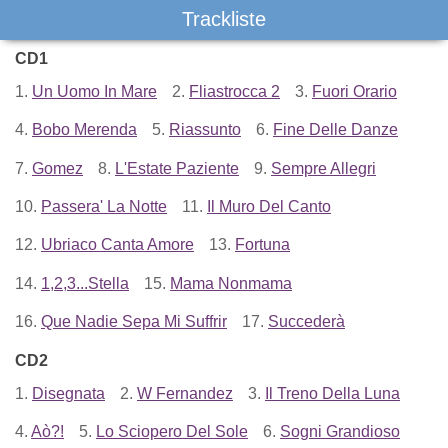
Trackliste
CD1
1.
Un Uomo In Mare
2.
Fliastrocca 2
3.
Fuori Orario
4.
Bobo Merenda
5.
Riassunto
6.
Fine Delle Danze
7.
Gomez
8.
L'Estate Paziente
9.
Sempre Allegri
10.
Passera' La Notte
11.
Il Muro Del Canto
12.
Ubriaco Canta Amore
13.
Fortuna
14.
1,2,3...Stella
15.
Mama Nonmama
16.
Que Nadie Sepa Mi Suffrir
17.
Succederà
CD2
1.
Disegnata
2.
W Fernandez
3.
Il Treno Della Luna
4.
Aò?!
5.
Lo Sciopero Del Sole
6.
Sogni Grandioso