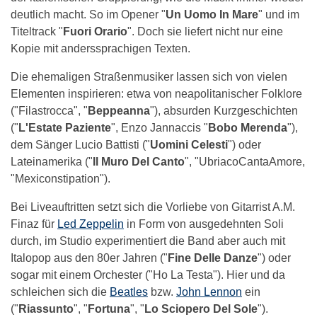
deutlich macht. So im Opener "
Un Uomo In Mare
" und im
Titeltrack "
Fuori Orario
". Doch sie liefert nicht nur eine
Kopie mit anderssprachigen Texten.
Die ehemaligen Straßenmusiker lassen sich von vielen
Elementen inspirieren: etwa von neapolitanischer Folklore
("Filastrocca", "
Beppeanna
"), absurden Kurzgeschichten
("
L'Estate Paziente
", Enzo Jannaccis "
Bobo Merenda
"),
dem Sänger Lucio Battisti ("
Uomini Celesti
") oder
Lateinamerika ("
Il Muro Del Canto
", "UbriacoCantaAmore,
"Mexiconstipation").
Bei Liveauftritten setzt sich die Vorliebe von Gitarrist A.M.
Finaz für
Led Zeppelin
in Form von ausgedehnten Soli
durch, im Studio experimentiert die Band aber auch mit
Italopop aus den 80er Jahren ("
Fine Delle Danze
") oder
sogar mit einem Orchester ("Ho La Testa"). Hier und da
schleichen sich die
Beatles
bzw.
John Lennon
ein
("
Riassunto
", "
Fortuna
", "
Lo Sciopero Del Sole
").