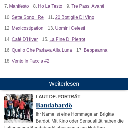
7.
Manifesto
8.
Ho La Testo
9.
Tre Passi Avanti
10.
Sette Sono I Re
11.
20 Bottiglie Di Vino
12.
Mexicostipation
13.
Uomini Celesti
14.
Café D'Hiver
15.
La Fine Di Pierrot
16.
Quello Che Parlava Alla Luna
17.
Beppeanna
18.
Vento In Faccia #2
Weiterlesen
LAUT.DE-PORTRÄT
Bandabardò
Ihr Name ist eine Hommage an Brigitte
Bardot. Mit Kino oder Sensualität haben die
Italiener von Bandabardò aber wenig am Hut: Ihre