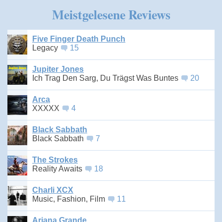
Meistgelesene Reviews
Five Finger Death Punch
Legacy
15
Jupiter Jones
Ich Trag Den Sarg, Du Trägst Was Buntes
20
Arca
XXXXX
4
Black Sabbath
Black Sabbath
7
The Strokes
Reality Awaits
18
Charli XCX
Music, Fashion, Film
11
Ariana Grande