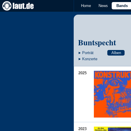
Home
News
Bands
Buntspecht
Porträt
Alben
Konzerte
2025
2023