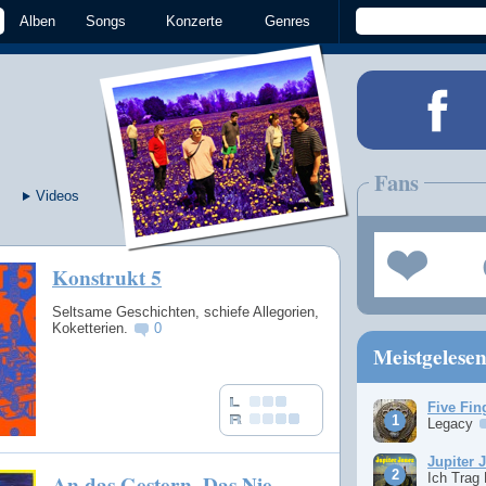
Alben
Songs
Konzerte
Genres
Fans
Videos
Konstrukt 5
Seltsame Geschichten, schiefe Allegorien,
Koketterien.
0
Meistgelese
Five Fin
Legacy
Jupiter 
An das Gestern, Das Nie
Ich Trag