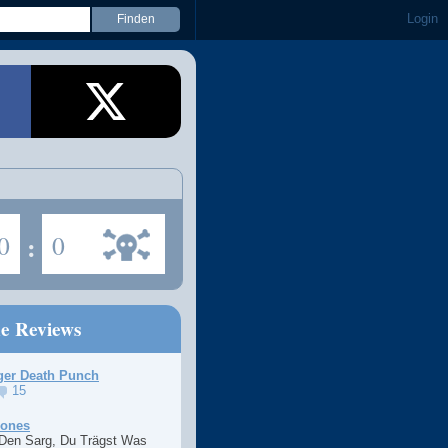
Login
0
:
0
ne Reviews
ger Death Punch
15
Jones
 Den Sarg, Du Trägst Was