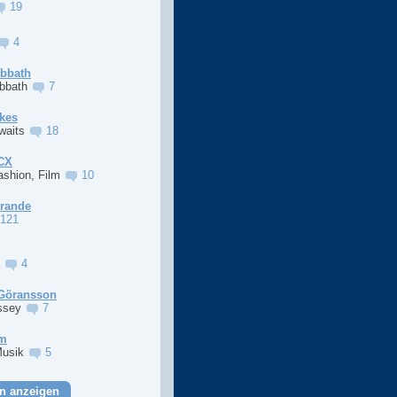
19
4
abbath
abbath
7
kes
Awaits
18
XCX
ashion, Film
10
Grande
121
a
4
Göransson
ssey
7
im
Musik
5
n anzeigen