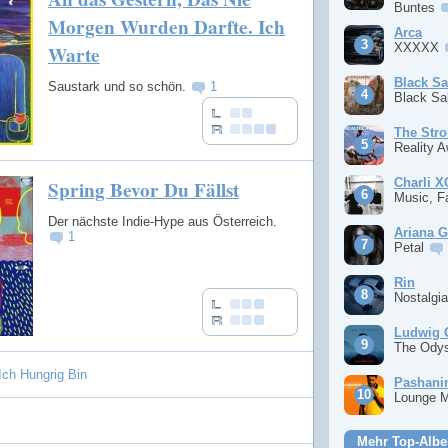
Buntes
Morgen Wurden Darfte. Ich
Arca
XXXXX
Warte
Black S
Saustark und so schön.
1
Black S
The Stro
Reality 
Charli 
Spring Bevor Du Fällst
Music, F
Der nächste Indie-Hype aus Österreich.
Ariana 
1
Petal
Rin
Nostalgi
Ludwig 
The Ody
ch Hungrig Bin
Pashan
Lounge 
Mehr Top-Albe