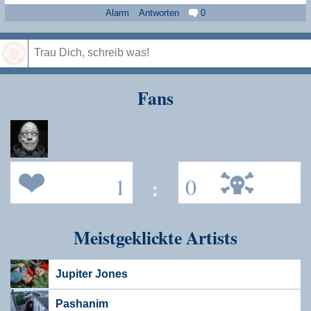
Alarm
Antworten
0
Speichern
Fans
1
:
0
Meistgeklickte Artists
Jupiter Jones
Pashanim