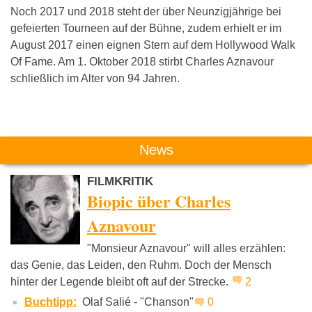
Noch 2017 und 2018 steht der über Neunzigjährige bei
gefeierten Tourneen auf der Bühne, zudem erhielt er im
August 2017 einen eignen Stern auf dem Hollywood Walk
Of Fame. Am 1. Oktober 2018 stirbt Charles Aznavour
schließlich im Alter von 94 Jahren.
Das könnte Dich auch interessieren:
News
FILMKRITIK
Biopic über Charles
Aznavour
"Monsieur Aznavour" will alles erzählen:
Lali Puna
Hildegard Knef
Helge
das Genie, das Leiden, den Ruhm. Doch der Mensch
Schneide
hinter der Legende bleibt oft auf der Strecke.
2
Buchtipp:
Olaf Salié - "Chanson"
0