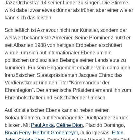
Jazz Orchestra" 14 seiner Lieder zu singen. Die Stimme
wirkt dabei zwar etwas dünner als früher, aber einer wie er
kann sich das leisten.
Schließlich ist Aznavour nicht nur Künstler, sondern der
weltweit bekannteste Armenier. Seine Prominenz nutzt er,
seit Albanien 1988 von heftigen Erdbeben erschüttert
wurde, um sich auf internationaler Ebene um die
politischen und sozialen Belange seiner Landsleute zu
kümmern. Für sein Engagement erhält er vom damaligen
französischen Staatspräsidenten Jacques Chirac das
Verdienstkreuz und den Titel "Kommandeur der
Ehrenlegion". Der armenische Präsident ernennt ihn zum
Ehrenbotschafter und Botschafter der Unesco.
Auf künstlerischer Ebene kann er neben seinen
Soloaufnahmen, auf hervorragende Duettpartner zurück
blicken. Mit
Paul Anka
,
Céline Dion
, Placido Domingo,
Bryan Ferry
,
Herbert Grönemeyer
, Julio Iglesias,
Elton