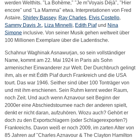
werden Welthits. "La Bohème," "Je m’Voyais Déjà", "Hier
encore" und "La Mamma" etwa. Interpretationen von Fred
Astaire,
Shirley Bassey
,
Ray Charles
,
Elvis Costello
,
Sammy Davis Jr.
,
Liza Minnelli
,
Edith Piaf
und
Nina
Simone
inclusive. Von seiner Musik gehen weltweit über
100 Millionen Exemplare über die Ladentische.
Schahnur Waghinak Asnawurjan, so sein vollständiger
Name, kommt am 22. Mai 1924 in Paris als Sohn
armenischer Einwanderer zur Welt. Der Durchbruch gelingt
ihm, als er mit Édith Piaf durch Frankreich und die USA
tourt. Das war 1946. Seither sind über 100 Tonträger von
und mit ihm erschienen. Sein Ruhm kennt weder Raum,
noch Zeit. Und auch wenn Aznavour seit Beginn der
2000er eine Abschiedstournee nach der anderen spielt,
denkt er nicht daran, aufzuhören. Wozu auch? Gehört er
doch zu den Exportschlagern (oder Schlagerexporten?)
Frankreichs. Davon weiß er noch 2009, im zarten Alter von
85 Jahren auf "Charles Aznavour & The Clayton Hamilton