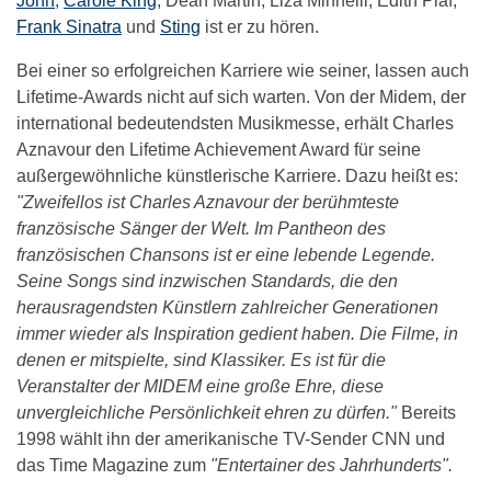
John
,
Carole King
, Dean Martin, Liza Minnelli, Edith Piaf,
Frank Sinatra
und
Sting
ist er zu hören.
Bei einer so erfolgreichen Karriere wie seiner, lassen auch
Lifetime-Awards nicht auf sich warten. Von der Midem, der
international bedeutendsten Musikmesse, erhält Charles
Aznavour den Lifetime Achievement Award für seine
außergewöhnliche künstlerische Karriere. Dazu heißt es:
"Zweifellos ist Charles Aznavour der berühmteste
französische Sänger der Welt. Im Pantheon des
französischen Chansons ist er eine lebende Legende.
Seine Songs sind inzwischen Standards, die den
herausragendsten Künstlern zahlreicher Generationen
immer wieder als Inspiration gedient haben. Die Filme, in
denen er mitspielte, sind Klassiker. Es ist für die
Veranstalter der MIDEM eine große Ehre, diese
unvergleichliche Persönlichkeit ehren zu dürfen."
Bereits
1998 wählt ihn der amerikanische TV-Sender CNN und
das Time Magazine zum
"Entertainer des Jahrhunderts".