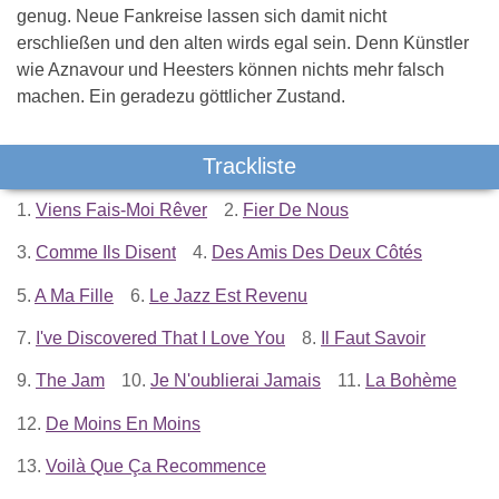
genug. Neue Fankreise lassen sich damit nicht
erschließen und den alten wirds egal sein. Denn Künstler
wie Aznavour und Heesters können nichts mehr falsch
machen. Ein geradezu göttlicher Zustand.
Trackliste
1.
Viens Fais-Moi Rêver
2.
Fier De Nous
3.
Comme Ils Disent
4.
Des Amis Des Deux Côtés
5.
A Ma Fille
6.
Le Jazz Est Revenu
7.
I've Discovered That I Love You
8.
Il Faut Savoir
9.
The Jam
10.
Je N'oublierai Jamais
11.
La Bohème
12.
De Moins En Moins
13.
Voilà Que Ça Recommence