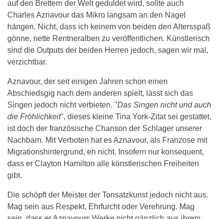
auf den Brettern der Welt geduldet wird, sollte auch
Charles Aznavour das Mikro langsam an den Nagel
hängen. Nicht, dass ich keinem von beiden den Altersspaß
gönne, nette Rentneralben zu veröffentlichen. Künstlerisch
sind die Outputs der beiden Herren jedoch, sagen wir mal,
verzichtbar.
Aznavour, der seit einigen Jahren schon einen
Abschiedsgig nach dem anderen spielt, lässt sich das
Singen jedoch nicht verbieten. "
Das Singen nicht und auch
die Fröhlichkeit
", dieses kleine Tina York-Zitat sei gestattet,
ist doch der französische Chanson der Schlager unserer
Nachbarn. Mit Verboten hat es Aznavour, als Franzose mit
Migrationshintergrund, eh nicht. Insofern nur konsequent,
dass er Clayton Hamilton alle künstlerischen Freiheiten
gibt.
Die schöpft der Meister der Tonsatzkunst jedoch nicht aus.
Mag sein aus Respekt, Ehrfurcht oder Verehrung. Mag
sein, dass er Aznavours Werke nicht gänzlich aus ihrem