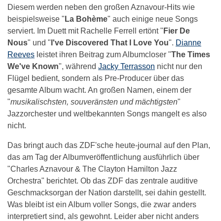
Diesem werden neben den großen Aznavour-Hits wie
beispielsweise "
La Bohème
" auch einige neue Songs
serviert. Im Duett mit Rachelle Ferrell ertönt "
Fier De
Nous
" und "
I've Discovered That I Love You
".
Dianne
Reeves
leistet ihren Beitrag zum Albumcloser "
The Times
We've Known
", während
Jacky Terrasson
nicht nur den
Flügel bedient, sondern als Pre-Producer über das
gesamte Album wacht. An großen Namen, einem der
"
musikalischsten, souveränsten und mächtigsten
"
Jazzorchester und weltbekannten Songs mangelt es also
nicht.
Das bringt auch das ZDF'sche heute-journal auf den Plan,
das am Tag der Albumveröffentlichung ausführlich über
"Charles Aznavour & The Clayton Hamilton Jazz
Orchestra" berichtet. Ob das ZDF das zentrale auditive
Geschmacksorgan der Nation darstellt, sei dahin gestellt.
Was bleibt ist ein Album voller Songs, die zwar anders
interpretiert sind, als gewohnt. Leider aber nicht anders