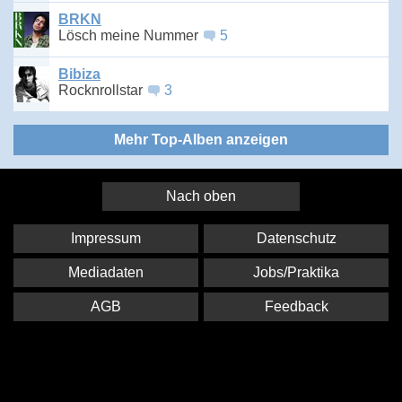
BRKN
Lösch meine Nummer
5
Bibiza
Rocknrollstar
3
Mehr Top-Alben anzeigen
Nach oben
Impressum
Datenschutz
Mediadaten
Jobs/Praktika
AGB
Feedback