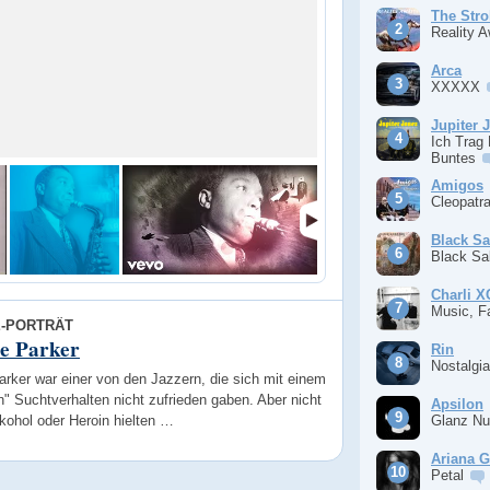
The Stro
Reality 
Arca
XXXXX
Jupiter 
Ich Trag
Buntes
Amigos
Cleopatr
Black S
Black S
Charli 
Music, F
E-PORTRÄT
ie Parker
Rin
Nostalgi
arker war einer von den Jazzern, die sich mit einem
" Suchtverhalten nicht zufrieden gaben. Aber nicht
Apsilon
kohol oder Heroin hielten …
Glanz Nu
Ariana 
Petal