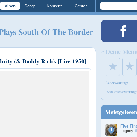
Alben
Songs
Konzerte
Genres
 Plays South Of The Border
Deine Mein
brity (& Buddy Rich). [Live 1950]
★
★
Leserwertung:
Redaktionswertung:
Meistgelese
Five Fin
Legacy