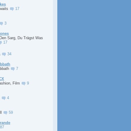
kes
Awaits
17
3
Jones
 Den Sarg, Du Trägst Was
17
a
34
abbath
abbath
7
XCX
ashion, Film
9
a
4
ll
59
Grande
87