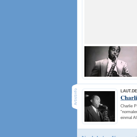
LAUT.D
Charl
Charlie P
"normalen
einmal Al