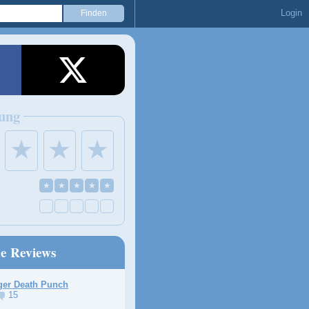
Login
ung
★
★
★
★
★
★
★
★
ne Reviews
ger Death Punch
15