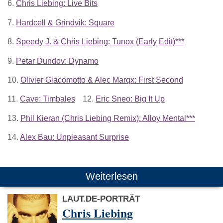
6.
Chris Liebing: Live Bits
7.
Hardcell & Grindvik: Square
8.
Speedy J. & Chris Liebing: Tunox (Early Edit)***
9.
Petar Dundov: Dynamo
10.
Olivier Giacomotto & Alec Marqx: First Second
11.
Cave: Timbales
12.
Eric Sneo: Big It Up
13.
Phil Kieran (Chris Liebing Remix): Alloy Mental***
14.
Alex Bau: Unpleasant Surprise
Weiterlesen
LAUT.DE-PORTRÄT
Chris Liebing