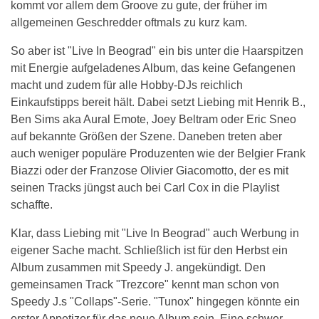
kommt vor allem dem Groove zu gute, der früher im
allgemeinen Geschredder oftmals zu kurz kam.
So aber ist "Live In Beograd" ein bis unter die Haarspitzen
mit Energie aufgeladenes Album, das keine Gefangenen
macht und zudem für alle Hobby-DJs reichlich
Einkaufstipps bereit hält. Dabei setzt Liebing mit Henrik B.,
Ben Sims aka Aural Emote, Joey Beltram oder Eric Sneo
auf bekannte Größen der Szene. Daneben treten aber
auch weniger populäre Produzenten wie der Belgier Frank
Biazzi oder der Franzose Olivier Giacomotto, der es mit
seinen Tracks jüngst auch bei Carl Cox in die Playlist
schaffte.
Klar, dass Liebing mit "Live In Beograd" auch Werbung in
eigener Sache macht. Schließlich ist für den Herbst ein
Album zusammen mit Speedy J. angekündigt. Den
gemeinsamen Track "Trezcore" kennt man schon von
Speedy J.s "Collaps"-Serie. "Tunox" hingegen könnte ein
erster Appetizer für das neue Album sein. Eine schwer