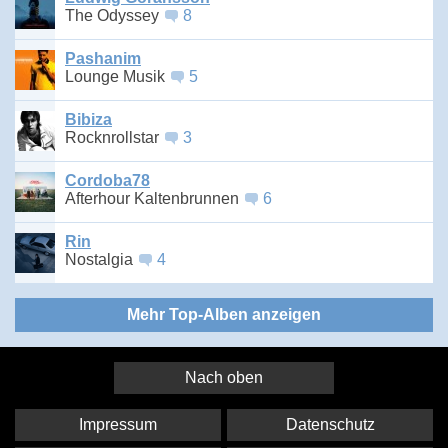
The Odyssey
8
Pashanim
Lounge Musik
5
Bibiza
Rocknrollstar
3
Cordoba78
Afterhour Kaltenbrunnen
6
Rin
Nostalgia
4
Mehr Top-Alben anzeigen
Nach oben
Impressum
Datenschutz