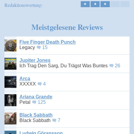
Redaktionswertung:
★
★
★
Meistgelesene Reviews
Five Finger Death Punch
Legacy
15
Jupiter Jones
Ich Trag Den Sarg, Du Trägst Was Buntes
26
Arca
XXXXX
4
Ariana Grande
Petal
125
Black Sabbath
Black Sabbath
7
Ludwig Göransson