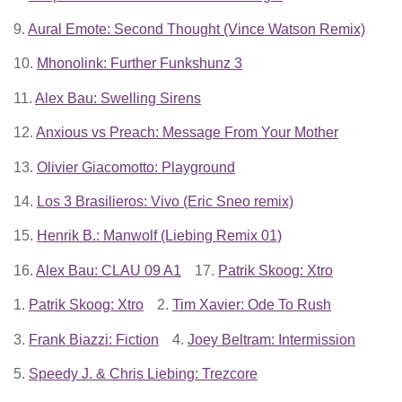
9.
Aural Emote: Second Thought (Vince Watson Remix)
10.
Mhonolink: Further Funkshunz 3
11.
Alex Bau: Swelling Sirens
12.
Anxious vs Preach: Message From Your Mother
13.
Olivier Giacomotto: Playground
14.
Los 3 Brasilieros: Vivo (Eric Sneo remix)
15.
Henrik B.: Manwolf (Liebing Remix 01)
16.
Alex Bau: CLAU 09 A1
17.
Patrik Skoog: Xtro
1.
Patrik Skoog: Xtro
2.
Tim Xavier: Ode To Rush
3.
Frank Biazzi: Fiction
4.
Joey Beltram: Intermission
5.
Speedy J. & Chris Liebing: Trezcore